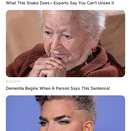
What This Snake Does—Experts Say You Can't Unsee It
kann man auch bei schlechtem Wetter und im
Winter Badespaß haben. Die aus vier Innenbecken
und zwei beheizten Außenbecken bestehende
Bade- und Saunawelt im Seebad Ahlbeck wird von
einer aus Jodsole bestehenden Thermalquelle
gespeist. Informationen unter
www.ostseetherme-us
edom.de
.
Müritztherme
Röbel
- Badespaß und
Badevergnügen bei jedem Wetter bietet das an der
Müritz, dem größten Binnensee Deutschlands
liegende, mit Wasserrutsche, Strömungskanal und
BUZZDAY
Sprudelliegen ausgestattete Erlebnisbad.
Dementia Begins When A Person Says This Sentence!
Informationen unter
www.mueritztherme.de
Oase Güstrow - Auch bei schlechtem Wetter, also im
Winter und bei Regen, kann in Güstrow Badespaß
genossen werden. Es gibt nämlich nicht nur das
Strandbad am Inselsee, sondern auch ein schönes