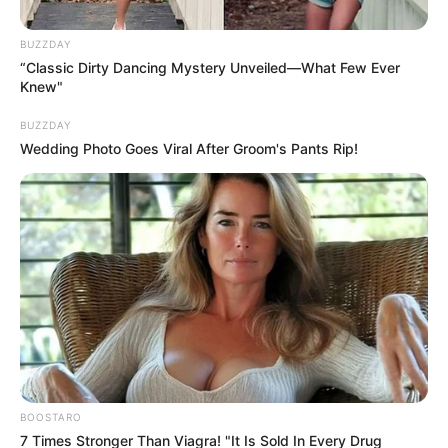
der Ortschaft Kummerow.
BUZZDAY
“Classic Dirty Dancing Mystery Unveiled—What Few Ever
Badestrand Useriner Mühle
Knew"
Eine kleine Badestelle mit Sandstrand und
Gastronomie an der Grenze des
BUZZDAY
Nationalparks Müritz und an der mit dem
Wedding Photo Goes Viral After Groom's Pants Rip!
Kanu befahrbaren Wasserwanderstrecke der oberen
Havel.
Badestelle am Schorssower Schloss
Ein schöner Badestrand mit Badesteg am
Haussee von Schorssow, unweit des heute
als Hotel genutzten gleichnamigen
Schlosses.
Puzzle
BOOSTARO
7 Times Stronger Than Viagra! "It Is Sold In Every Drug