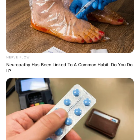
NERVE FLOW
Neuropathy Has Been Linked To A Common Habit. Do You Do
It?
Baden an der
Ostsee
und in der
Mecklenburgischen
Seenplatte
Spaßbäder, Freizeitbäder und einige Badestrände
in Mecklenburg-Vorpommern:
Erlebniswelt SPLASH
Mit Badelandschaft, Indoor-Spielplatz,
Saunabereich, SPA, Fitnessangeboten