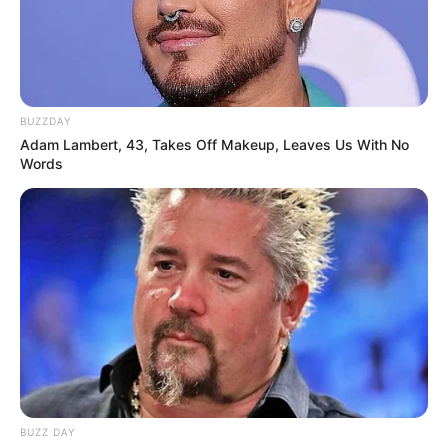
Spaß- und Freizeitbad mit Blubberbecken,
Strömungskanal, wohltemperiertem Außenbecken
und großzügigem Saunabereich. Informationen
unter
www.oaseguestrow.de
.
BUZZDAY
Adam Lambert, 43, Takes Off Makeup, Leaves Us With No
Words
Ferienwohnungen, Ferienhäuser und Unterkünfte gibt
es unter
www.tourist-online.de
BUZZ DAY