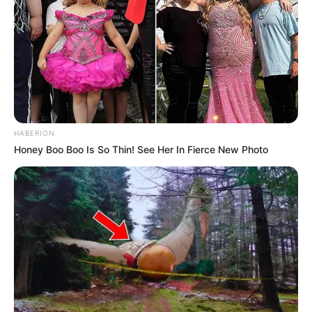
HABERION
Honey Boo Boo Is So Thin! See Her In Fierce New Photo