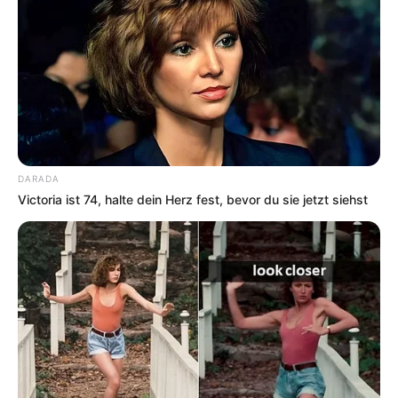
Baden, zu Bootstouren und zu Fahrten mit
Personenschiffen ein. An den Ufern des naturbelassenen
Sees gibt es aber auch einige Ausflugsziele, die zu Fuß
und mit dem Fahrrad erreichbar sind.
Strandbad Ueckermünde
Zusammen mit seinen Freizeitangeboten,
seinem weißen Sand und dem flachen
DARADA
Ufer ist das am Stettiner Haff liegende
Victoria ist 74, halte dein Herz fest, bevor du sie jetzt siehst
Strandbad von Ueckermünde auch besonders für gut
kleine Kinder geeignet.
Kummerower See
Durch die nur wenig berührte Natur hat der
zu den größten Seen in Mecklenburg-
Vorpommern gehörende Kummerower See
ein sehr ursprüngliches Aussehen. Es gibt mehrere
Bademöglichkeiten. Vorgestellt wird hier die Badestelle in