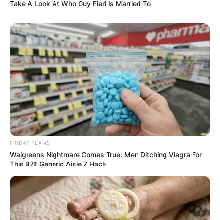
Take A Look At Who Guy Fieri Is Married To
Das Wissen, das die Bauern schon seit Jahrtausenden
bei der Tier- und Pflanzenzucht anwenden, hatte
Charles Darwin 1858 der universitären Welt gelehrt. Die
mussten die Abstammungslehre ja endlich auch mal
lernen.
weitere Kalauer
Quermania folgen:
Impressum & Kontakt
FRIDAY PLANS
Smartphone Startseite
Walgreens Nightmare Comes True: Men Ditching Viagra For
This 87¢ Generic Aisle 7 Hack
Suchen: