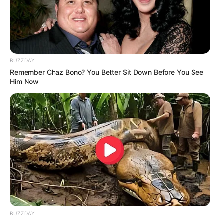
Erlebnisbad Splash auf Rügen - Eine über 1.000 m²
große Badelandschaft in Sagard bietet zahlreiche
Wasserattraktionen, wie beheizte Innen- und
Außenbecken, Wasserrutsche, Sprudelliegen,
Finnische Trockensauna, Dampfbad und vieles
mehr. Informationen unter
www.splash-ruegen.de
.
BUZZDAY
Remember Chaz Bono? You Better Sit Down Before You See
Inselparadies Sellin (Insel Rügen) - Ein Bade-,
Him Now
Sauna- und Wellnessparadies im Ostseebad Sellin
auf Rügen mit Warmwasserbad, Wasserrutsche und
vielem mehr. Informationen unter
www.inselparadie
s.de
.
HanseDom in
Stralsund
- Ein Sport- und Freizeitbad
mit Badelandschaften, Wassererlebniswelten und
einer Saunalandschaft sowie vielfältigen Angeboten
zu sportlichen Betätigung. Informationen unter
www.
hansedom.de
.
BUZZDAY
OstseeTherme Usedom - Auf der
Insel Usedom