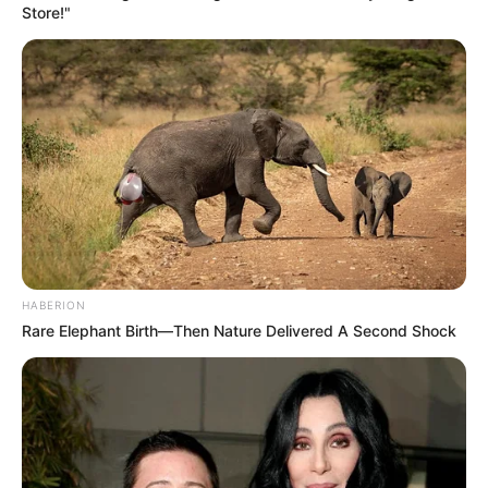
Store!"
Spaßbäder und Freizeitbäder in Mecklenburg-
Vorpommern, die auch von unseren
Seitenbesuchern eingetragen wurden:
Bald ist Hohes Friedensfest (in Augsburg ein Feiertag):
Sonnabend, den 08.08.2026
Aquadrom Graal-Müritz - Im Ostseebad
Graal-Müritz
können die Badegäste bei jedem Wetter und zu
HABERION
jeder Jahreszeit die Ostsee genießen. Die nahe des
Rare Elephant Birth—Then Nature Delivered A Second Shock
Strandes liegende Bade- und Freizeitwelt bietet
neben einer Wasserwelt mit angenehmem
Ostseewasser ein rundes Programm um
Gesundheit, Sport, Wellness und Gastronomie.
Informationen unter
www.aquadrom.net