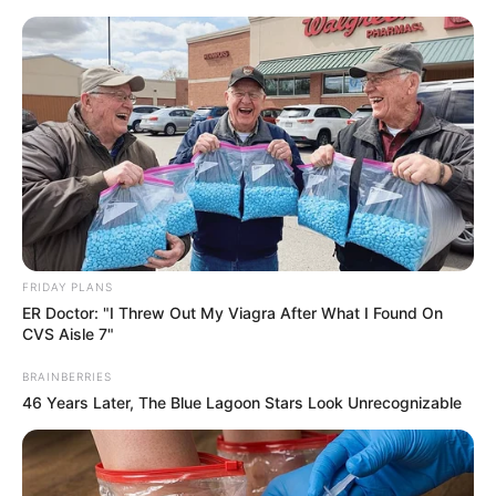
Spaßbäder und Freizeitbäder
Kinderausflugsziele
FRIDAY PLANS
ER Doctor: "I Threw Out My Viagra After What I Found On
CVS Aisle 7"
BRAINBERRIES
46 Years Later, The Blue Lagoon Stars Look Unrecognizable