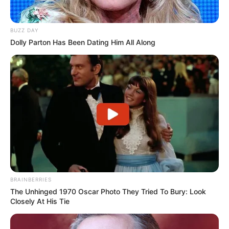
Kindergeburtstag feiern
BUZZ DAY
Schlösser und Burgen in und um Stralsund
Dolly Parton Has Been Dating Him All Along
Tagesausflugsziele für Stralsund
Bademöglichkeiten
Wandern
Ausflug mit der Bahn
Kinoprogramm
Angebote für Behinderte
Aussichtstürme
Kletterparks
BRAINBERRIES
Tier- und Zooparks
The Unhinged 1970 Oscar Photo They Tried To Bury: Look
Fremdenverkehrsamt und Tourist Information
Closely At His Tie
Veranstaltung für Stralsund eintragen