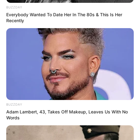
BUZZDAY
Everybody Wanted To Date Her In The 80s & This Is Her
Alle Veranstaltungen können
hier kostenlos und ohne
Recently
Log-in-Zwang
eingetragen werden.
Bilder von Sehenswürdigkeiten mit touristischen
Informationen über Stralsund:
BUZZDAY
Adam Lambert, 43, Takes Off Makeup, Leaves Us With No
Words