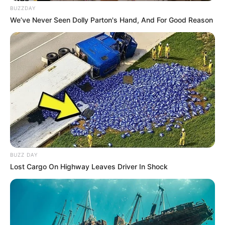
BUZZDAY
Quermania folgen:
Impressum & Kontakt
We’ve Never Seen Dolly Parton's Hand, And For Good Reason
Smartphone Startseite
Suchen:
BUZZ DAY
Lost Cargo On Highway Leaves Driver In Shock
Auf einigen Seiten dieses Projektes sind Affiliate-
Angebote integriert. Wenn etwas darüber gebucht oder
gekauft wird, ist das eine Unterstützung, ohne dass sich
dadurch der Preis ändert.