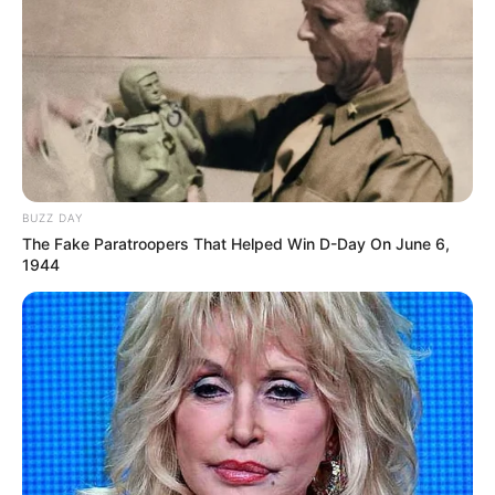
BUZZ DAY
The Fake Paratroopers That Helped Win D-Day On June 6,
1944
Ausflugsziele, Sehenswürdigkeiten,
Freizeitangebote und Museen in und im Umkreis
von Stralsund:
Umkreissuche Tourismus Stralsund
Museen in und um Stralsund
Kinderausflugsziele für Stralsund