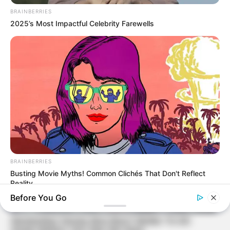
BRAINBERRIES
2025’s Most Impactful Celebrity Farewells
BRAINBERRIES
Busting Movie Myths! Common Clichés That Don't Reflect
Reality
Before You Go
BRAINBERRIES
She Took Her Love For Horses To A Whole New Level