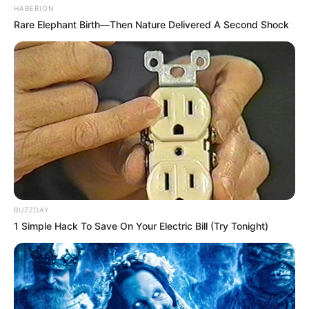
HABERION
Rare Elephant Birth—Then Nature Delivered A Second Shock
BUZZDAY
1 Simple Hack To Save On Your Electric Bill (Try Tonight)