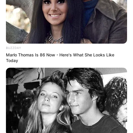
Auswahl von Veranstaltungen in Stralsund
und Umgebung:
Glenn Miller Orchestra
Die Show präsentiert Glenn Millers Big Band Sound
BUZZDAY
mit Uli Plettendorff und der Vocalgroup Moonlight
Marlo Thomas Is 86 Now - Here's What She Looks Like
Serenaders in einem swingenden Erlebnis. Montag,
Today
22.02.2027, 19.30 Uhr, Theater Vorpommern,
Stralsund. KARTENVORVERKAUF Theaterkasse
Stralsund, 0 38 31 / 26 46 124 und an den bekann...
mehr
Stadt/Ort: Stralsund
Beginn: 22.02.2027 19:30 Uhr
Ende: 22.02.2027 22:00 Uhr
Eintrittspreis: 45,00
Weitere Informationen:
www.glenn-miller.de