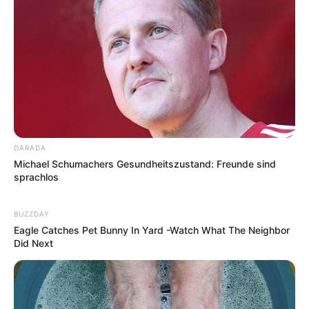
Weitere Informationen über Stralsund im Internet:
Hotels in Stralsund
www.stralsund.de
de.wikipedia.org/
wiki/Stralsund
Kauf- und Lesetipps:
Reiseführer Stralsund
DARADA
Michael Schumachers Gesundheitszustand: Freunde sind
Hotel Stralsund
hier
buchen
sprachlos
BUZZDAY
Eagle Catches Pet Bunny In Yard -Watch What The Neighbor
Did Next
Deutschlandweit Veranstaltung kostenlos
eintragen: