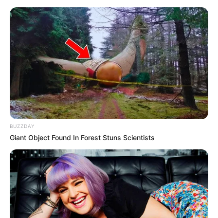
Sehenswürdigkeiten in Stralsund
Stralsund
Veranstaltungen
Hotels
BUZZDAY
Giant Object Found In Forest Stuns Scientists
Nikolaikirche sowie Rathaus am Alten Markt,
Mühlenstraße mit Musikschule und Hafen -
weiter
»