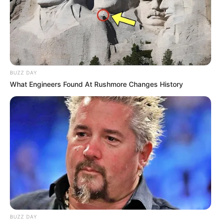
BUZZ DAY
What Engineers Found At Rushmore Changes History
BUZZ DAY