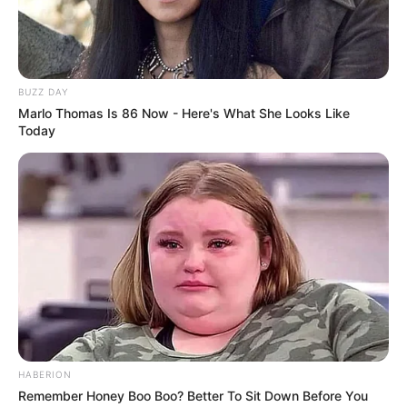
www.bruchhauser-steine.de
Dieses Ausflugsziel auf der Landkarte mit Routenpla
ner und Parkplätzen
BUZZ DAY
Marlo Thomas Is 86 Now - Here's What She Looks Like
Today
Hotels in der Nähe dieses Ausflugsziels in
Olsberg:
Hotels in Olsberg
Hotels in Olsberg auf Seiten verschiedener
Anbieter suchen und online buchen.
Ausflugsziele, Sehenswürdigkeiten, Freizeitziele
und Museen in und im Umkreis von Olsberg:
HABERION
Remember Honey Boo Boo? Better To Sit Down Before You
Umkreissuche Tourismus Olsberg