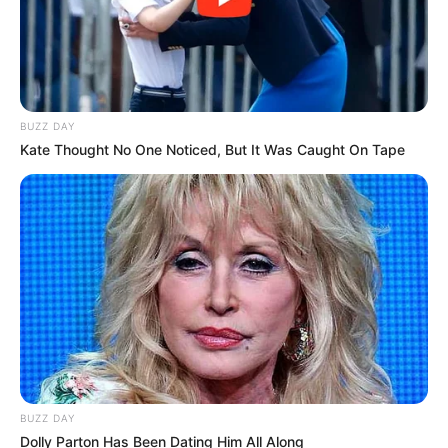
BUZZ DAY
Kate Thought No One Noticed, But It Was Caught On Tape
BUZZ DAY
Dolly Parton Has Been Dating Him All Along