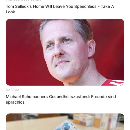
Charles Darwin 1858 der universitären Welt gelehrt. Die
Tom Selleck's Home Will Leave You Speechless - Take A
mussten die Abstammungslehre ja endlich auch mal
Look
lernen.
weitere Kalauer
Quermania folgen:
Impressum & Kontakt
Smartphone Startseite
DARADA
Suchen:
Michael Schumachers Gesundheitszustand: Freunde sind
sprachlos