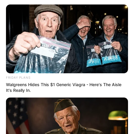
Bruchhauser Steine im Rothaargebirge
Hochsauerlandkreis
Sauerland
Hotels
FRIDAY PLANS
Walgreens Hides This $1 Generic Viagra - Here's The Aisle
It's Really In.