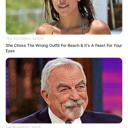
Deutschlandweit Veranstaltung kostenlos
eintragen:
TEN FACTORIAL ROCKS
She Chose The Wrong Outfit For Beach & It's A Feast For Your
Eyes
Bilderfreigabe: Die Bilder dieser Seite dürfen unter
bestimmten Bedingungen für private und kommerzielle
Zwecke kostenlos benutzt werden. Weiteres siehe
Bilderfreigabe
.
Das Wissen, das die Bauern schon seit Jahrtausenden
bei der Tier- und Pflanzenzucht anwenden, hatte
THE BUSINESS LEADS