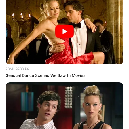
einem echten Dorf aus alten Zeiten.
Zur Einkehr lädt das Café Dorfkrug ein. Außerdem gibt es
im Sommerhalbjahr mehrere Veranstaltungen und für die
kleinen Besucher vorab buchbare
museumspädagogische Angebote sowie
Spezialprogramme für Kindergeburtstage.
Öffnungszeiten und weitere Informationen über
das Freilichtmuseum Mühlenhof in Münster:
BRAINBERRIES
Sensual Dance Scenes We Saw In Movies
www.muehlenhof-muenster.org
Dieses Ausflugsziel auf der Landkarte
Auswahl von Veranstaltungen in Münster und