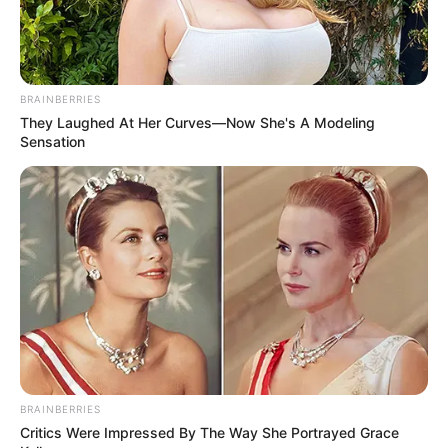
Alle Veranstaltungen können
hier kostenlos und ohne
Log-in-Zwang
eingetragen werden.
Kostenlose Reiseführer
BRAINBERRIES
They Laughed At Her Curves—Now She's A Modeling
Sensation
Bilder von Sehenswürdigkeiten mit touristischen
Informationen über Münster in Westfalen:
BRAINBERRIES
Critics Were Impressed By The Way She Portrayed Grace