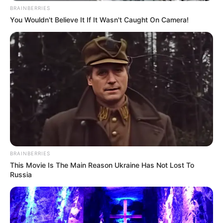
BRAINBERRIES
You Wouldn't Believe It If It Wasn't Caught On Camera!
Das Wissen, das die Bauern schon seit Jahrtausenden
bei der Tier- und Pflanzenzucht anwenden, hatte
Charles Darwin 1858 der universitären Welt gelehrt. Die
mussten die Abstammungslehre ja endlich auch mal
lernen.
weitere Kalauer
Quermania folgen:
Impressum & Kontakt
Smartphone Startseite
BRAINBERRIES
This Movie Is The Main Reason Ukraine Has Not Lost To
Russia
Suchen: