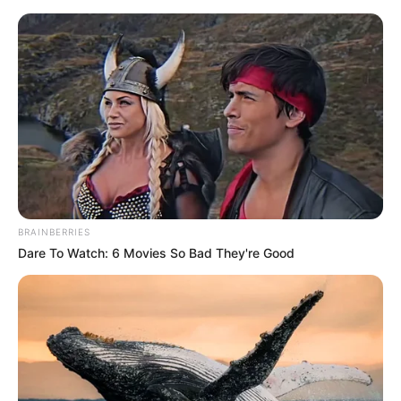
Münster - Freilichtmuseum Mühlenhof
Münster
Veranstaltungen
Hotels
BRAINBERRIES
Dare To Watch: 6 Movies So Bad They're Good
«
zurück
Münster
weiter
»