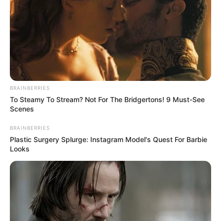
Tagesausflugsziele für Münster
Bademöglichkeiten
Wandern
Kinoprogramm
Angebote für Behinderte
Aussichtstürme
BRAINBERRIES
Kletterparks
To Steamy To Stream? Not For The Bridgertons! 9 Must-See
Scenes
Tier- und Zooparks
BRAINBERRIES
Ausflug mit der Bahn
Plastic Surgery Splurge: Instagram Model's Quest For Barbie
Fremdenverkehrsamt und Tourist Information
Looks
Hier kann auch eine
Veranstaltung für Münster
eingetragen
werden, ebenso für alle weiteren Städte und
Gemeinden.