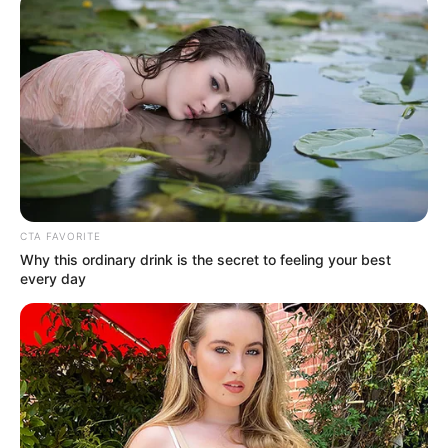
ABBA - ABALANCE The Show
Als eine der dienstältesten ABBA-Revivalbands
präsentiert die, bereits in den 90ern gegründete
Band ABALANCE die großen Hits der legendären
Schweden. Mit ihrer deutschen Produktion
gastierten sie bereits in Europas größtem
Revuetheater, dem Friedrichstadtpalast Berlin sowie
in de...
mehr
CTA FAVORITE
Why this ordinary drink is the secret to feeling your best
Stadt/Ort: Warendorf
every day
Beginn: 10.10.2026 22:00 Uhr
Ende: 10.10.2026 22:30 Uhr
Eintrittspreis: ab 39,95 €
Weitere Informationen:
www.reservix.de/tickets-ab
a...