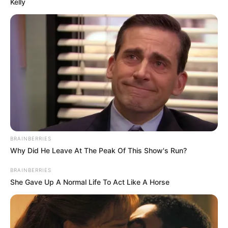
Kelly
Ausflugsziele, Sehenswürdigkeiten, Freizeitziele
und Museen in und im Umkreis von Münster:
Gaststätten in und um Münster in Westfalen
BRAINBERRIES
Umkreissuche Tourismus Münster
Why Did He Leave At The Peak Of This Show's Run?
Museen in und um Münster
BRAINBERRIES
Kinderausflugsziele für Münster
She Gave Up A Normal Life To Act Like A Horse
Kindergeburtstag feiern
Schlösser und Burgen in und um Münster