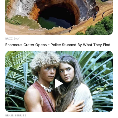
BUZZ DAY
Enormous Crater Opens - Police Stunned By What They Find
BRAINBERRIES