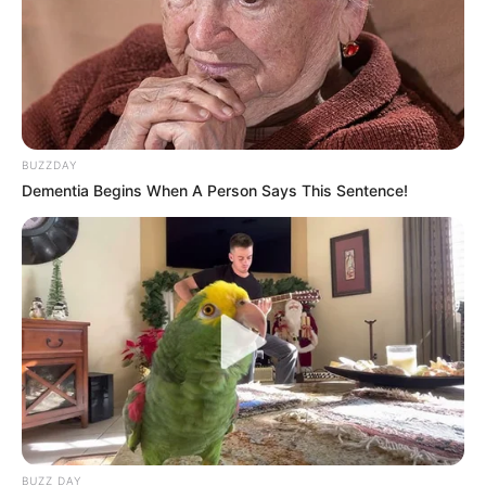
BUZZDAY
Dementia Begins When A Person Says This Sentence!
BUZZ DAY