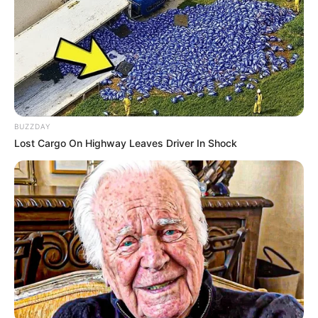
Kapitalanlagen:
Wer sein Geld mit guter Rendite anlegen möchte und
dabei Fehler vermeiden will, der findet hier
Tipps für
effektive Kapitalanlagen
.
BUZZDAY
Lost Cargo On Highway Leaves Driver In Shock
Früher zog man in den Krieg, damit in den
Geschichtsbüchern was steht. Heute gibt's nur noch
Bürokratie, Steuern und Sonderversagen.
weitere Kalauer
Quermania folgen:
Impressum & Kontakt
Smartphone Startseite