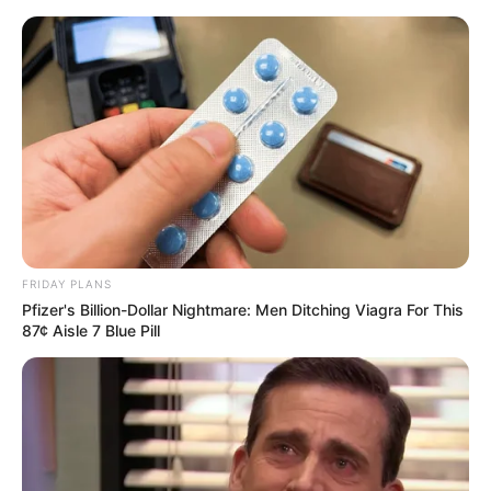
Reisekataloge und Prospekte Wernigerode
Kostenlose Reiseführer
Ausflugsziele Wernigerode
FRIDAY PLANS
Pfizer's Billion-Dollar Nightmare: Men Ditching Viagra For This
87¢ Aisle 7 Blue Pill
Morgen ist Hohes Friedensfest (in Augsburg ein