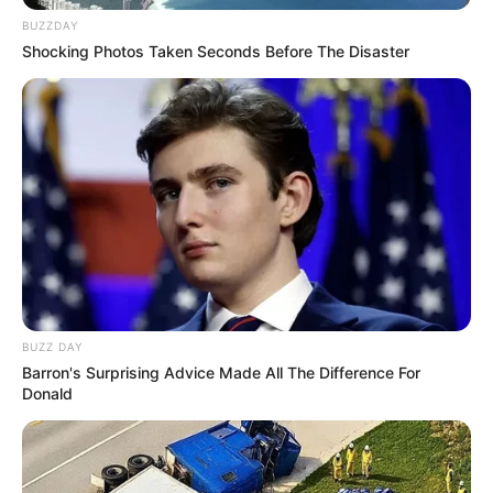
ostenlos
.
BUZZDAY
Shocking Photos Taken Seconds Before The Disaster
Wenig bekannte Sehenswürdigkeiten und
Ausflugsziele:
Söder Tor in Bad Sooden-Allendorf
-
Botanischer Garten
in Osnabrück
Deutschlandweit Veranstaltung kostenlos
eintragen:
BUZZ DAY
Barron's Surprising Advice Made All The Difference For
Donald