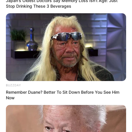
Japan's Oldest Doctors Say Memory Loss Isn't Age: Just
Stop Drinking These 3 Beverages
BUZZDAY
Remember Duane? Better To Sit Down Before You See Him
Now