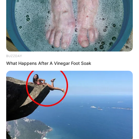
genutzt werden, während der Reise insbesondere auf
Smartphones und Tablets (innerhalb Deutschlands auch
per
GPS-Suche
).
Puzzle
BUZZDAY
What Happens After A Vinegar Foot Soak
Weitere kostenlose Reiseführer aus der ganzen
Welt:
Reiseführer aus verschiedenen Teilen der Welt als
PDF-Datei zum kostenlosten runterladen bei
www.a
meropa.de/service/reisefuehrer
.
Weitere Reiseführer als App für Smartphones und
als PDF-Datei für alle Geräte zum kostenlosten
runterladen bei
www.nelles-verlag.de/reisefuehrer-k