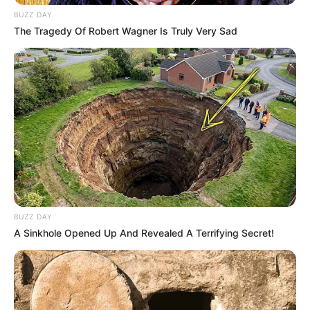
BUZZ DAY
The Tragedy Of Robert Wagner Is Truly Very Sad
Suchen:
Auf einigen Seiten dieses Projektes sind Affiliate-
Angebote integriert. Wenn etwas darüber gebucht oder
BUZZ DAY
gekauft wird, ist das eine Unterstützung, ohne dass sich
A Sinkhole Opened Up And Revealed A Terrifying Secret!
dadurch der Preis ändert.