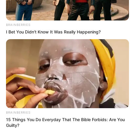
BRAINBERRIES
I Bet You Didn't Know It Was Really Happening?
BRAINBERRIES
Hier geht es zu den
schönsten Ausflugszielen und
15 Things You Do Everyday That The Bible Forbids: Are You
Guilty?
Sehenswürdigkeiten in Rheinland-Pfalz
, zu denen die
schönsten Städte
,
sehenswerte Schlösser
und viele