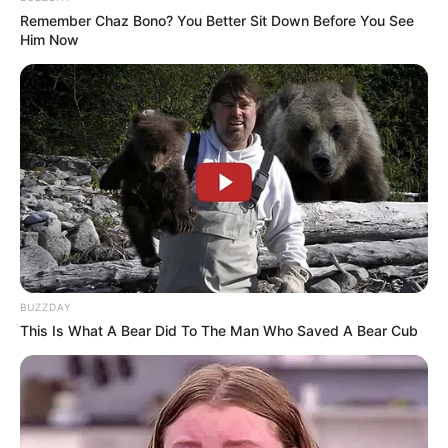
Remember Chaz Bono? You Better Sit Down Before You See
Him Now
BUZZDAY
This Is What A Bear Did To The Man Who Saved A Bear Cub