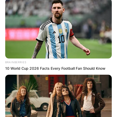
Hier für den nächsten Urlaub
kostenlose Kataloge b
estellen
.
Hier gibt es Tipps, wie man eine
Ferienwohnung
gestalten
kann.
Veranstaltung in Remagen eintragen
BRAINBERRIES
10 World Cup 2026 Facts Every Football Fan Should Know
Die schönsten Ausflugsziele und
Sehenswürdigkeiten in Rheinland-Pfalz: