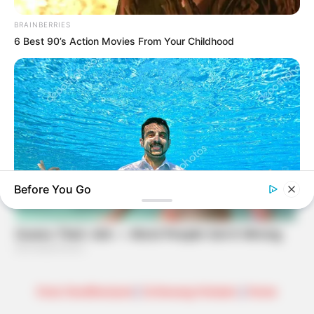
BRAINBERRIES
6 Best 90’s Action Movies From Your Childhood
Before You Go
CTA LOVE
Why this ordinary drink is the secret to feeling your best
every day
Kreis Nordfriesland
|
Schleswig-Holstein
|
Home