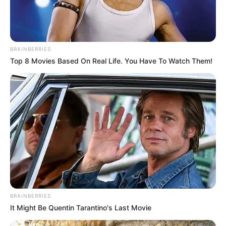
Auf einigen Seiten dieses Projektes sind Affiliate-
Angebote integriert. Wenn etwas darüber gebucht oder
gekauft wird, ist das eine Unterstützung, ohne dass sich
dadurch der Preis ändert.
BRAINBERRIES
Top 8 Movies Based On Real Life. You Have To Watch Them!
BRAINBERRIES
It Might Be Quentin Tarantino's Last Movie