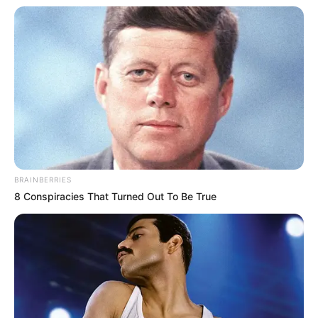
mussten die Abstammungslehre ja endlich auch mal
lernen.
weitere Kalauer
Quermania folgen:
Impressum & Kontakt
Smartphone Startseite
BRAINBERRIES
8 Conspiracies That Turned Out To Be True
Suchen: