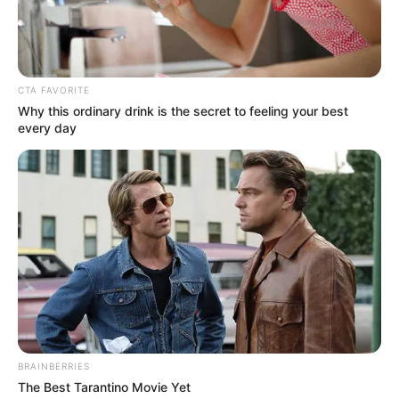
CTA FAVORITE
Ausflugsziele, Sehenswürdigkeiten,
Why this ordinary drink is the secret to feeling your best
Freizeitangebote und Museen in und im Umkreis
every day
von Husum:
Umkreissuche Tourismus Husum
Museen in und um Husum
Kinderausflugsziele für Husum
Kindergeburtstag feiern
Schlösser und Burgen in und um Husum
Tagesausflugsziele für Husum
Bademöglichkeiten
BRAINBERRIES
The Best Tarantino Movie Yet
Wandern