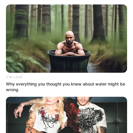
Husum - Freilichtmuseum Ostenfelder Bauernhaus
Husum
Veranstaltungen
Hotels
CTA LOVE
Why everything you thought you knew about water might be
wrong
«
zurück
Husum
weiter
»