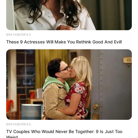
BRAINBERRIES
These 9 Actresses Will Make You Rethink Good And Evil!
BRAINBERRIES
TV Couples Who Would Never Be Together: 9 Is Just Too
Weird