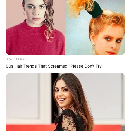
Deutschlandweit Veranstaltung kostenlos
eintragen:
BRAINBERRIES
90s Hair Trends That Screamed "Please Don't Try"
Das Wissen, das die Bauern schon seit Jahrtausenden
bei der Tier- und Pflanzenzucht anwenden, hatte
Charles Darwin 1858 der universitären Welt gelehrt. Die
mussten die Abstammungslehre ja endlich auch mal
lernen.
weitere Kalauer
Quermania folgen:
Impressum & Kontakt