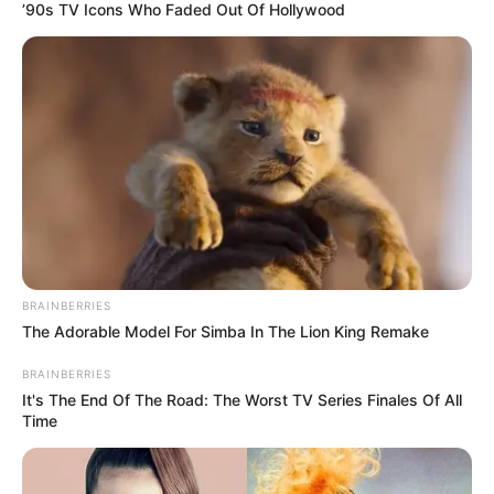
’90s TV Icons Who Faded Out Of Hollywood
Hotels in Husum
www.husum.de
de.wikipedia.org/
wiki/
Husum
Kauf- und Lesetipps:
Reiseführer Husum
Hotel Husum
hier
buchen
Puzzle
BRAINBERRIES
The Adorable Model For Simba In The Lion King Remake
Bilderfreigabe: Die Bilder dieser Seite dürfen unter
BRAINBERRIES
bestimmten Bedingungen für private und kommerzielle
It's The End Of The Road: The Worst TV Series Finales Of All
Zwecke kostenlos benutzt werden. Weiteres siehe
Time
Bilderfreigabe
.