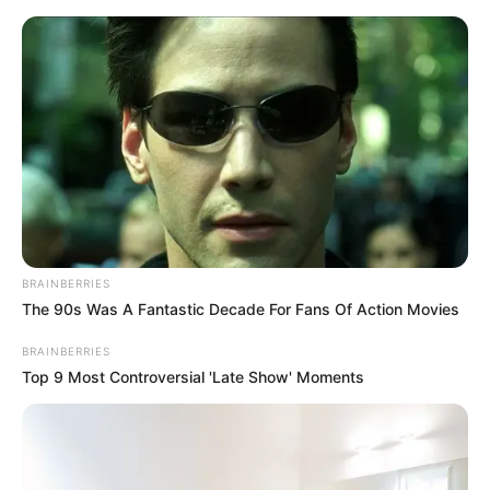
Sehenswürdigkeiten in Husum
Husum
Veranstaltungen
Hotels
BRAINBERRIES
The 90s Was A Fantastic Decade For Fans Of Action Movies
BRAINBERRIES
Top 9 Most Controversial 'Late Show' Moments
Binnenhafen mit Hafenpromenade -
weiter
»