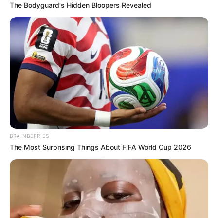
The Bodyguard's Hidden Bloopers Revealed
Ausflugsziele, Sehenswürdigkeiten,
Freizeitangebote und Museen in und im Umkreis
von Husum:
BRAINBERRIES
Umkreissuche Tourismus Husum
The Most Surprising Things About FIFA World Cup 2026
Museen in und um Husum
Kinderausflugsziele für Husum
Kindergeburtstag feiern
Schlösser und Burgen in und um Husum