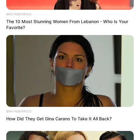
Smartphone Startseite
BRAINBERRIES
The 10 Most Stunning Women From Lebanon - Who Is Your
Favorite?
Suchen:
Auf einigen Seiten dieses Projektes sind Affiliate-
Angebote integriert. Wenn etwas darüber gebucht oder
BRAINBERRIES
gekauft wird, ist das eine Unterstützung, ohne dass sich
How Did They Get Gina Carano To Take It All Back?
dadurch der Preis ändert.