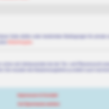
 dieser Seite dürfen unter bestimmten Bedingungen für privat
siehe
Bilderfreigabe
.
 schon seit Jahrtausenden bei der Tier- und Pflanzenzucht a
hrt. Die mussten die Abstammungslehre ja endlich auch mal ler
Impressum & Kontakt
Auf Quermania werben