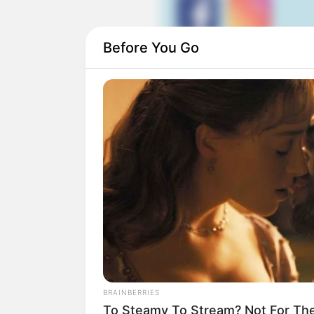
Before You Go
Suchen:
Auf einigen Seiten dieses P
eine Unterstützung, ohne da
BRAINBERRIES
To Steamy To Stream? Not For The