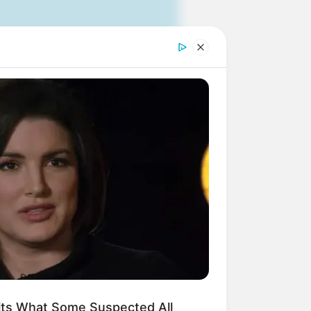
 gebucht oder gekauft wird, ist das
its What Some Suspected All