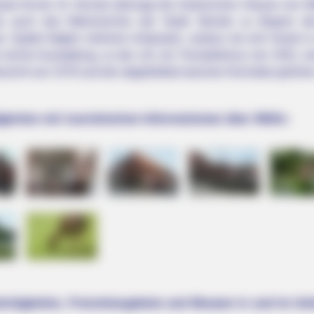
te Kirche St. Nicolai überragt die historischen Häuser von Mö
s auch das Wahrzeichen der Stadt. Bereits zu Beginn de
t. Später folgten mehrere Umbauten, sodass sie sich heute i
ine reiche Ausstattung, zu der z.B. ein Triumphkreuz von 1501,
tansicht von 1578 und der abgebildete barocke Hochaltar gehöre
keiten mit touristischen Informationen über Mölln:
ürdigkeiten, Freizeitangebote und Museen in und im Um