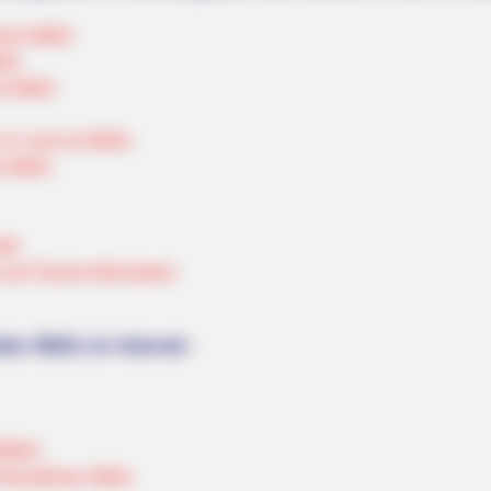
mus Mölln
lln
ür Mölln
 in und um Mölln
r Mölln
rte
nd Tourist Information
ber Mölln im Internet:
Mölln
Reiseführer Mölln