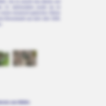
lln. Sie ist sowohl das älteste und
s 13. Jahrhunderts wurde sie im
n einem romanisch-gotischen Stilmix
 eine Bronzetaufe aus dem Jahr 1509,
n.
kreis von Mölln: