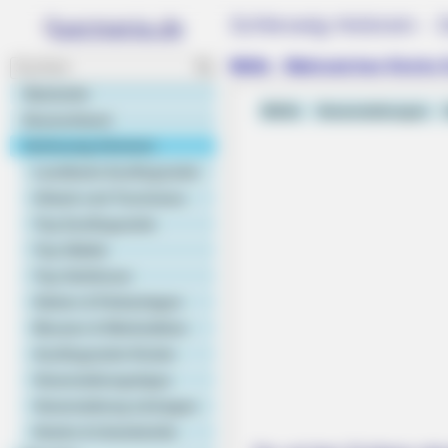
Schleswig-Holstein - 
Mölln - Wahrzeichen Kirche S
Startseite
Mölln
Veranstaltungen
Deutschland
Schleswig-Holstein
Landkarte Ausflugsziele
Urlaub und Tourismus
Top Ausflugsziele
Top Städte
Top Schlösser
Gärten & Parkanlagen
Museen & Werkstätten
Ausflugsziele Kinder
Veranstaltungstipps
Veranstaltung eintragen
Hotels & Unterkünfte