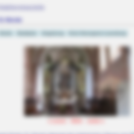
Städtereiseziele
t. Nicolai
Hotels
Stadtplan
Umgebung
Kreis Herzogtum Lauenburg
«
zurück
Mölln
weiter
»