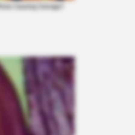
LOVE
 everything you thought you
w about water might be wrong