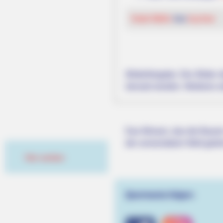
Hotel Mölln
hier
buchen
Bilderfreigabe: Die Bilder
benutzt werden. Weiteres 
Das Wissen, das die Bauern
der universitären Welt gele
Hier werben
Quermania folgen: