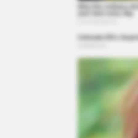
BRAINBERRIES
Watch The Most Jaw‑Dropping Fig
Skating Moments