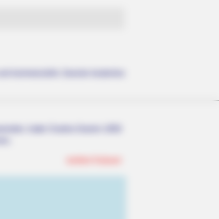
e und kommerzielle Zwecke kostenlos
nwenden, hatte Charles Darwin 1858
nen.
weitere Kalauer