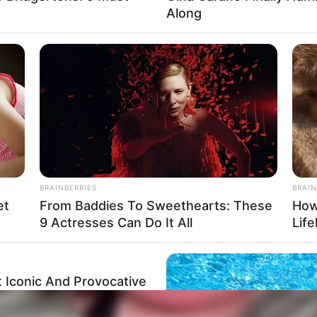
Along
BRAINBERRIES
BRAIN
et
From Baddies To Sweethearts: These
How
9 Actresses Can Do It All
Life
 Iconic And Provocative