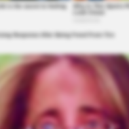
BRAINBERRIES
CTA 
ure
Magnetic Floating Bed: All That Luxury
Why
For Mere $1.6 Mil?
kne