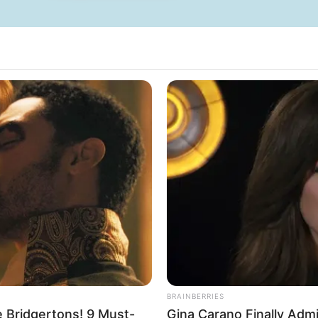
rojektes sind Affiliate-Angebote integriert. Wenn etwas darüber
ss sich dadurch der Preis ändert.
BRAINBERRIES
 Bridgertons! 9 Must-
Gina Carano Finally Adm