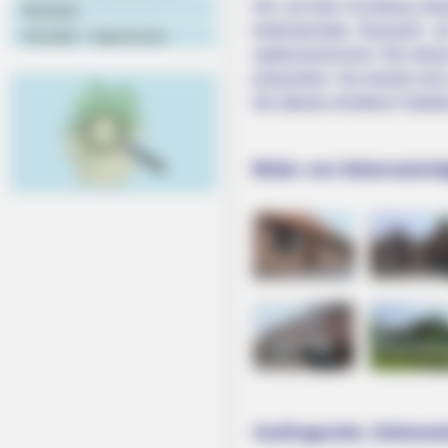
Die auf dem Eichberg erbau
Rezepte
bedeutendste Bauwerk al
Kontakt - Impressum
spätromanischen Stil erbau
präsentiert. Sie besitzt e
die älteste erhaltene Stad
Bilder von Sehenswürdig
Ausflugsziele, Sehensw