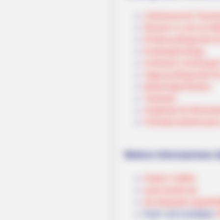
Umkreissuche Touris
Museen in und um Mö
Kinderausflugsziele f
Kindergeburtstag
Schlösser und Burgen
Tagesausflugsziele fü
Bademöglichkeiten
Tierparks
Angebote für Behinde
Fremdenverkehrsamt u
Weitere Informationen ü
Hotels in Mölln
www.moelln.de
de.wikipedia.org/
wiki/
Kauf- und Lesetipps: