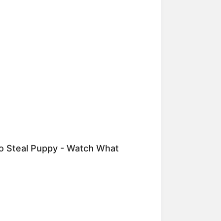
e Umgebung von Watt, Wald und Heide
ie regionale Natur und Landschaft
r
www.nkm-niebuell.de
.
ht auf einer Warft bei Neukirchen
n Haus befindet sich seit 1956 eine
eren, den man barfuss über mehrere
nformationen unter
www.bauernhof-
To Steal Puppy - Watch What
inwohner. Sie ist damit die kleinste
ch vier Werften vor Ort. Besonders
unter
www.arnis-schlei.de
.
lionsfiguren sowie verschiedene
berblick über die geschichtliche