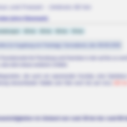
mus und Freizeit - Umkreis 60 km
re's Most Scandalous
islee (ohne Dänemark)
staltungen
30 km
40 km
50 km
70 km
fest (in Augsburg ein Feiertag): Sonnabend, den 08.08.2026
Touristenziele für Flensburg und Harrislee in der auf bis zu r
 also dem etwas weiteren Umfeld.
gszielen, die auch ein spannender Kurztrip, eine Spritztou
ehung benachbarter Städte und Orte noch bis auf circa
160 k
BRAINBERRIES
What Happened To The 
nswürdigkeiten im Umland von rund 30 km bis rund 60 