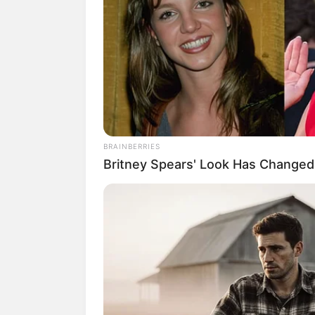
Naturerlebniszentrum
versetzt fühlen. Infor
Naturkundemuseum Nie
beiderseits der deut
Nolde Museum in Seeb
das einstige Wohnhaus
Ausstellung mit seine
BRAINBERRIES
Barfusspark Neukirch
Britney Spears' Look Has Change
Fühlstrecken erfors
barfussgarten.de
. Ei
Arnis - In der Stadt 
Stadt Deutschlands. 
markant ist der riesi
Schleimuseum Kappe
Navigations- und Sc