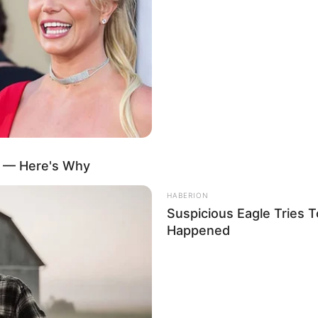
 eingerichtet, in dem sich die Besucher fast in die original
mationen unter
www.naturzentrum-nf.de
.
büll - Ein familienfreundliches Naturkundemuseum, in dem d
sch-dänischen Grenze entdeckt werden kann. Informationen unte
üll (Neukirchen) - Umgeben von prächtigen Blumengärten ste
 des Malers Emil Nolde. In dem vom Künstler selbst gestaltete
n Werken. Informationen unter
www.nolde-stiftung.de
.
en Südfrersbüll - Ein Park mit großem Garten und Bauernhofti
d — Here's Why
cht.Es gibt vieles zum anfassen,riechen und schmecken. I
ngetragen von Golomb-Petersen .
HABERION
Suspicious Eagle Tries 
auf einer Halbinsel in der Schlei leben heute gerade mal 300 E
Happened
Einst war die Siedlung viel größer und es gibt es immer no
ge Segelboothafen, der die gesamte Stadt umgibt. Informationen 
ln - Zahlreiche Bilder, eine Buddelschiffsammlung, Ga
hifffahrtsgeräte geben den Besuchern des Museums einen Ü