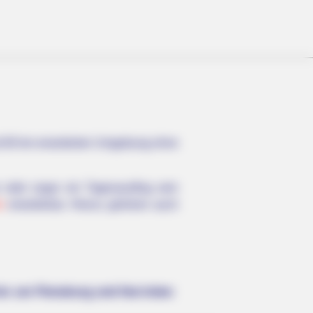
und 60 km erweiterten Umgebung ohne
r oder sogar ein Tagesausflug sein
m
erweiterbar. Hierzu gehören auch
Blue Lagoon Cast? See Them Now
km um Flensburg und Harrislee: