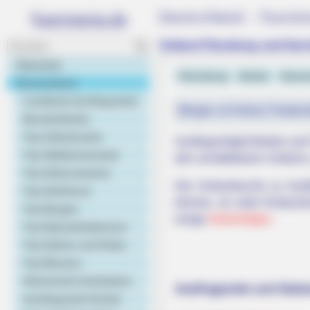
Deutschland - Touris
BRAINBERRIES
Sensational Seductress: Demi Moo
Umland Flensburg und Harr
Performances
Startseite
Flensburg
Hotels
Veran
Deutschland
Landkarte Ausflugsziele
Morgen ist Hohes Friedens
Bundesländer
Top Urlaubsziele
Ausflugsmöglichkeiten und 
Top Städtereiseziele
den unmittelbaren Umkreis,
Top Sehenswertes
Die Umlandsuche zu Ausflu
Top Schlösser
können, ist unter Einbezi
Top Burgen
einige
Geheimtipps
.
Top Naturattraktionen
Top Gärten und Parks
Top Museen
Historische Architektur
Ausflugsziele und Sehe
Ausflugsziele Kinder