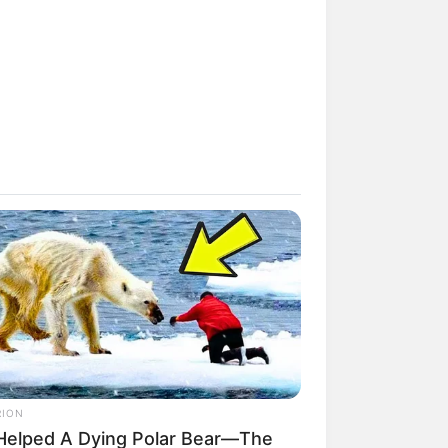
w.schleimuseum.de
.
nderparadies an der Ostseeküste im
und im Winter. Kurzinformationen:
n drei verschiedenen Becken die
traktion ist das große Fühlbecken,
.ostseeinfocenter.de
.
 liegend, besitzt dieser Kletterpark
nd Höhen. Informationen unter
hand zahlreicher Modelle, Auskunft
schen Küste. Informationen unter
naten aus der nordfriesischen
RION
Helped A Dying Polar Bear—The