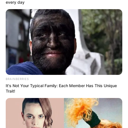
every day
Deutschlands nördlichste "richtige" Stadt,
an der Südwestspitze der idyllisch
liegenden Flensburger Förde, besitzt viele
historische Bauwerke und Touristenattraktionen sowie
eine der elegantesten Fußgängerzonen nördlich von
Hamburg
. Wahrzeichen von Flensburg sind das
Nordertor
und der im Hafen liegende Salondampfer Alexandra von
1908.
Schiffahrtsmuseum Flensburg
Im ehemaligen Zollpackhaus von
BRAINBERRIES
Flensburg gibt es eine Ausstellung mit
It's Not Your Typical Family: Each Member Has This Unique
einem breiten Überblick über die
Trait!
Geschichte der Flensburger Schifffahrt im
Zusammenhang mit der Stadtgeschichte.
Frøslev-Jardelunder Moor
Ein sehr gut erhaltenes und unter