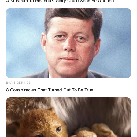
A Museum To Rihanna's Glory Could Soon Be Opened
Hotel oder Unterkunft in und um Flensburg
gesucht?
Sofort online buchbare
Hotels in Flensburg
aus dem
Angebot von Booking.com.
Stadtplan Flensburg
Adresssuche Flensburg
BRAINBERRIES
Ausflugsziele für Menschen mit Behinderung:
8 Conspiracies That Turned Out To Be True
Auf mehrfachen Wunsch und nach langen Recherchen
gibt es hier eine
Auflistung von Ausflugszielen für
Flensburg
, die auch für den Besuch durch Menschen mit
Behinderungen geeignet sind.