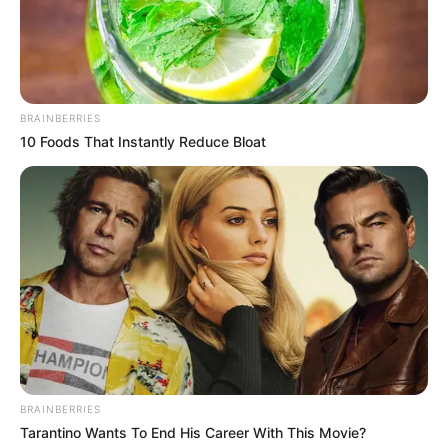
Museumswerft Flensburg - Hier wird der Werftalltag
nachgestaltet und nachgelebt, wie er vor 100 bis
200 Jahren üblich war, als Segelschiffe und
Arbeitsboote noch das Bild der Ostsee bestimmten.
BRAINBERRIES
Informationen unter
www.museumswerft.de
.
10 Foods That Instantly Reduce Bloat
Fördeland Therme Glücksburg - Sprudelnde
Geysire, Meerwasserbecken und eine 105 m lange
Riesenrutsche sind die Hauptattraktionen in der
Fördeland Therme in Glücksburg. Informationen
unter
www.foerdeland-therme.de
.
Landschaftsmuseum Angeln in Unewatt -
Eingebettet in einem normalen Dorf befinden sich im
Ort verstreut mehrere Museumsgebäude, in denen
die Besucher in längst vergangene Zeiten versetzt
werden. Informationen unter
www.museum-unewatt.
BRAINBERRIES
de
.
Tarantino Wants To End His Career With This Movie?