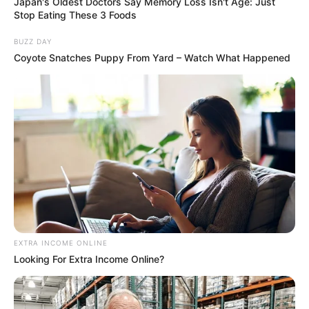
Japan's Oldest Doctors Say Memory Loss Isn't Age: Just
Stop Eating These 3 Foods
BUZZ DAY
Coyote Snatches Puppy From Yard – Watch What Happened
EXTRA INCOME ONLINE
Looking For Extra Income Online?