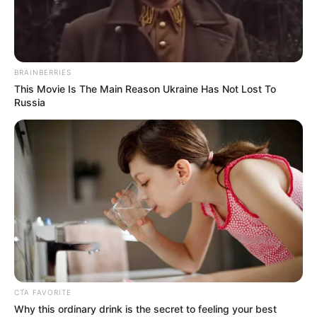
BRAINBERRIES
This Movie Is The Main Reason Ukraine Has Not Lost To
Russia
Im Sommer gehören auch
Bademöglichkeiten
zu den
Ausflugszielen.
Ausflugsziele und Sehenswürdigkeiten in
Flensburg und in Harrislee bzw. im Umkreis von
rund 30 km:
CTA FAVORITE
Flensburg
Why this ordinary drink is the secret to feeling your best