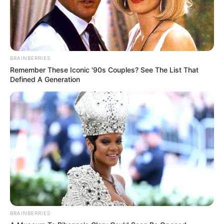
BRAINBERRIES
Remember These Iconic '90s Couples? See The List That
Defined A Generation
Zu den
schönsten Ausflugszielen in Deutschland
gehören
auch die
schönsten Städte
sowie
einmalige und
BRAINBERRIES
unverwechselbare Sehenswürdigkeiten
.