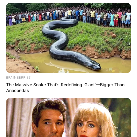
Weitere Ausflugsziele und Sehenswürdigkeiten sind
in der erweiterten
Umkreissuche für Flensburg
und
unter
Tagesausflugsziele für Flensburg
zu finden. Es
gibt die Möglichkeit fehlende
Ausflugstipps einzutra
gen
.
Veranstaltung Flensburg eintragen
BRAINBERRIES
Hier geht es zu den schönsten Ausflugszielen in
The Massive Snake That's Redefining 'Giant'—Bigger Than
ganz Deutschland
Anacondas