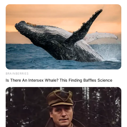
Flensburg und Harrislee (ohne Dänemark) mit
Umgebung
Hotels
Veranstaltungen
20 km
40 km
BRAINBERRIES
Is There An Intersex Whale? This Finding Baffles Science