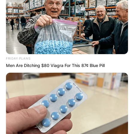
FRIDAY PLANS
Men Are Ditching $80 Viagra For This 87¢ Blue Pill