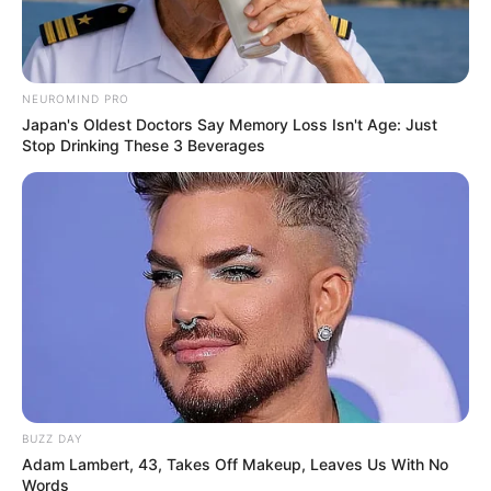
Region im Suchfeld eingegeben oder auf der
Deutschlandkarte
anklicken.
NEUROMIND PRO
Japan's Oldest Doctors Say Memory Loss Isn't Age: Just
Wäre es nicht besser, wenn sich die Präsidenten und
Stop Drinking These 3 Beverages
Generäle mit Knüppeln gegenseitig erschlagen würden,
statt mit ihren Herdenarmeen so viele andere Menschen
zu ermorden?
weitere Kalauer
Quermania folgen:
Impressum & Kontakt
Smartphone Startseite
BUZZ DAY
Adam Lambert, 43, Takes Off Makeup, Leaves Us With No
Words