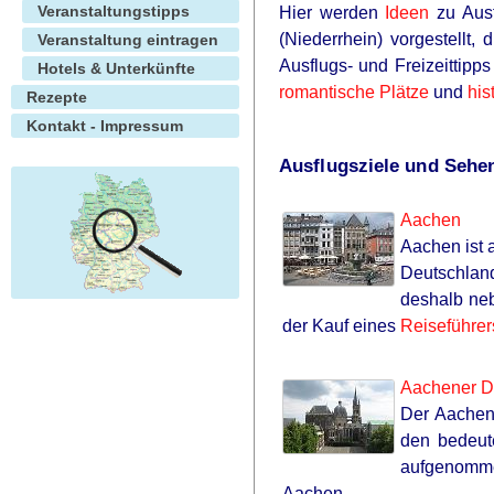
Veranstaltungstipps
Hier werden
Ideen
zu Ausf
(Niederrhein) vorgestellt,
Veranstaltung eintragen
Ausflugs- und Freizeittipp
Hotels & Unterkünfte
romantische Plätze
und
his
Rezepte
Kontakt - Impressum
Ausflugsziele und Sehe
Aachen
Aachen ist 
Deutschland
deshalb neb
der Kauf eines
Reiseführer
Aachener 
Der Aachene
den bedeut
aufgenomm
Aachen.