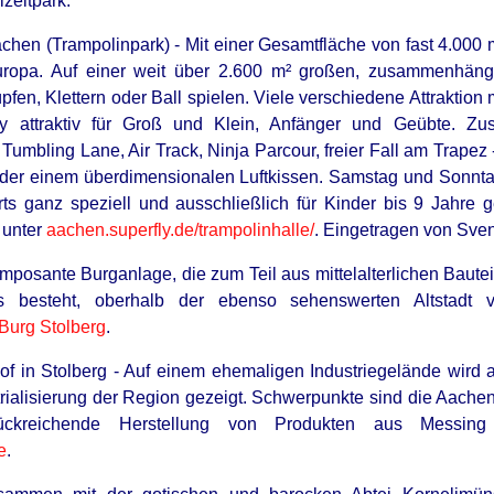
izeitpark.
achen (Trampolinpark) - Mit einer Gesamtfläche von fast 4.000 m
uropa. Auf einer weit über 2.600 m² großen, zusammenhäng
pfen, Klettern oder Ball spielen. Viele verschiedene Attraktion
y attraktiv für Groß und Klein, Anfänger und Geübte. Zu
Tumbling Lane, Air Track, Ninja Parcour, freier Fall am Trape
der einem überdimensionalen Luftkissen. Samstag und Sonnta
rts ganz speziell und ausschließlich für Kinder bis 9 Jahre g
 unter
aachen.superfly.de/trampolinhalle/
. Eingetragen von Sven
imposante Burganlage, die zum Teil aus mittelalterlichen Baut
us besteht, oberhalb der ebenso sehenswerten Altstadt v
Burg Stolberg
.
f in Stolberg - Auf einem ehemaligen Industriegelände wird
rialisierung der Region gezeigt. Schwerpunkte sind die Aachen
ückreichende Herstellung von Produkten aus Messing 
e
.