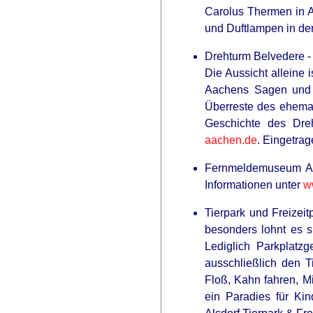
Carolus Thermen in A
und Duftlampen in de
Drehturm Belvedere -
Die Aussicht alleine
Aachens Sagen und A
Überreste des ehemal
Geschichte des Dreh
aachen.de
. Eingetra
Fernmeldemuseum Aac
Informationen unter
w
Tierpark und Freizeit
besonders lohnt es si
Lediglich Parkplatz
ausschließlich den Ti
Floß, Kahn fahren, Mi
ein Paradies für Ki