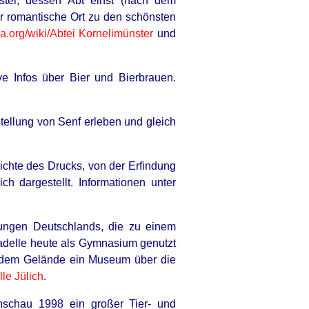
ster, dessen Abt einst (nach dem
er romantische Ort zu den schönsten
a.org/wiki/
Abtei Kornelimünster
und
ve Infos über Bier und Bierbrauen.
tellung von Senf erleben und gleich
hte des Drucks, von der Erfindung
 dargestellt. Informationen unter
stungen Deutschlands, die zu einem
tadelle heute als Gymnasium genutzt
f dem Gelände ein Museum über die
le Jülich
.
enschau 1998 ein großer Tier- und