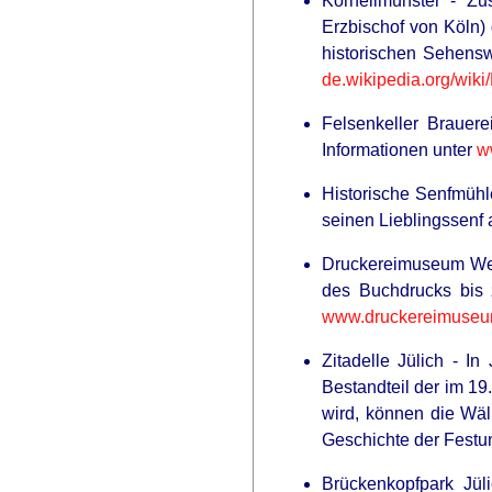
Kornelimünster - Z
Erzbischof von Köln) 
historischen Sehens
de.wikipedia.org/wiki/
Felsenkeller Brauere
Informationen unter
w
Historische Senfmühl
seinen Lieblingssenf
Druckereimuseum Wei
des Buchdrucks bis 
www.druckereimuseu
Zitadelle Jülich - I
Bestandteil der im 19
wird, können die Wäl
Geschichte der Festun
Brückenkopfpark Jül