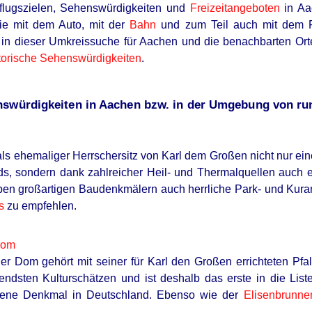
lugszielen, Sehenswürdigkeiten und
Freizeitangeboten
in Aa
 die mit dem Auto, mit der
Bahn
und zum Teil auch mit dem Fa
s in dieser Umkreissuche für Aachen und die benachbarten Or
torische Sehenswürdigkeiten
.
nswürdigkeiten in Aachen bzw. in der Umgebung von run
als ehemaliger Herrschersitz von Karl dem Großen nicht nur eine
s, sondern dank zahlreicher Heil- und Thermalquellen auch ein
en großartigen Baudenkmälern auch herrliche Park- und Kuranl
s
zu empfehlen.
Dom
r Dom gehört mit seiner für Karl den Großen errichteten Pf
endsten Kulturschätzen und ist deshalb das erste in die Li
ene Denkmal in Deutschland. Ebenso wie der
Elisenbrunne