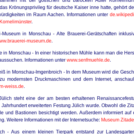
usammen mit der gotischen und barocken Abtei Kornelimün
das Krönungsprivileg für deutsche Kaiser inne hatte, gehört d
würdigkeiten im Raum Aachen. Informationen unter
de.wikipedi
Kornelimünster
.
i-Museum in Monschau - Alte Brauerei-Gerätschaften inklusi
ww.brauerei-museum.de
.
e in Monschau - In einer historischen Mühle kann man die Hers
 aussuchen. Informationen unter
www.senfmuehle.de
.
ß in Monschau-Imgenbroich - In dem Museum wird die Geschic
zu modernsten Druckmaschinen und dem Internet, anschaulich
m-weiss.de
.
n Jülich steht eine der am besten erhaltenen Renaissancefe
. Jahrhundert erweiterten Festung Jülich wurde. Obwohl die Zi
le und Bastionen besichtigt werden. Außerdem informiert au
g. Weitere Informationen mit der Internetsuche:
Museum Zitadel
ich - Aus einem kleinen Tierpark entstand zur Landesgart