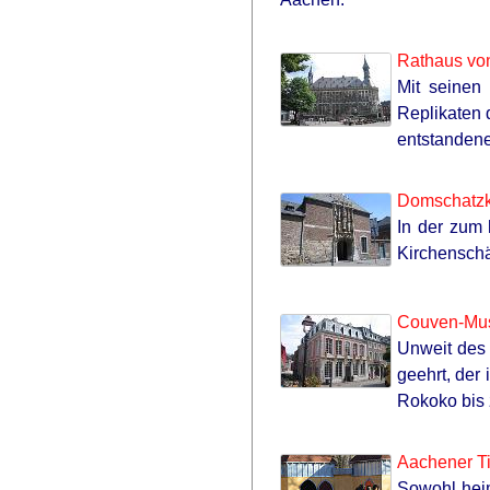
Rathaus vo
Mit seinen
Replikaten 
entstandene
Domschatz
In der zum
Kirchenschä
Couven-Mu
Unweit des 
geehrt, der
Rokoko bis 
Aachener T
Sowohl heim