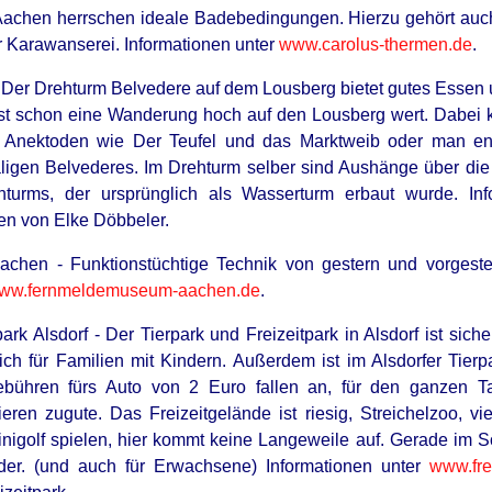
achen herrschen ideale Badebedingungen. Hierzu gehört auch
r Karawanserei. Informationen unter
www.carolus-thermen.de
.
 Der Drehturm Belvedere auf dem Lousberg bietet gutes Essen u
 ist schon eine Wanderung hoch auf den Lousberg wert. Dabei
nektoden wie Der Teufel und das Marktweib oder man entd
igen Belvederes. Im Drehturm selber sind Aushänge über die
turms, der ursprünglich als Wasserturm erbaut wurde. In
gen von Elke Döbbeler.
hen - Funktionstüchtige Technik von gestern und vorgeste
ww.fernmeldemuseum-aachen.de
.
park Alsdorf - Der Tierpark und Freizeitpark in Alsdorf ist sich
ch für Familien mit Kindern. Außerdem ist im Alsdorfer Tierpark
gebühren fürs Auto von 2 Euro fallen an, für den ganzen
eren zugute. Das Freizeitgelände ist riesig, Streichelzoo, vi
nigolf spielen, hier kommt keine Langeweile auf. Gerade im So
nder. (und auch für Erwachsene) Informationen unter
www.frei