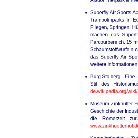
Alsdorf Tierpark & Fre
Superfly Air Sports A
Trampolinparks in E
Fliegen, Springen, Hü
machen das Superfl
Parcourbereich, 15 m 
Schaumstoffwürfeln o
das Superfly Air Spo
weitere Informationen
Burg Stolberg - Eine 
Stil des Historism
de.wikipedia.org/wiki/
Museum Zinkhütter Ho
Geschichte der Indust
die Römerzeit zur
www.zinkhuetterhof.d