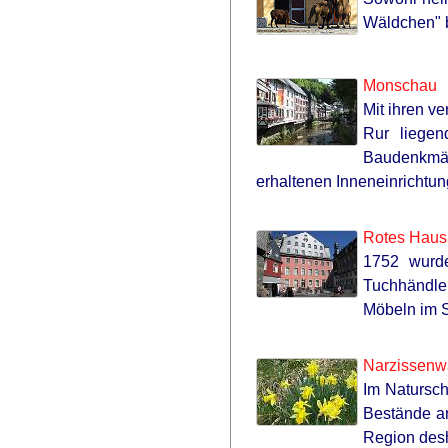
Wäldchen" 
Monschau
Mit ihren v
Rur liegen
Baudenkmäl
erhaltenen Inneneinrichtung
Rotes Haus
1752 wurde
Tuchhändler
Möbeln im S
Narzissenwa
Im Natursch
Bestände an
Region desh