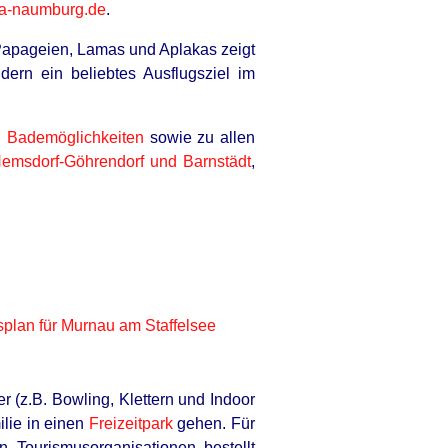
a-naumburg.de
.
 Papageien, Lamas und Aplakas zeigt
ndern ein beliebtes Ausflugsziel im
d
Bademöglichkeiten
sowie zu allen
Nemsdorf-Göhrendorf und Barnstädt
,
splan für Murnau am Staffelsee
r (z.B. Bowling, Klettern und Indoor
ilie in einen
Freizeitpark
gehen. Für
 Tourismusorganisationen bestellt