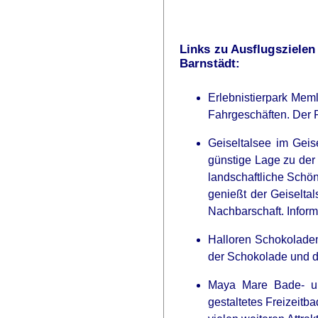
Links zu Ausflugsziele
Barnstädt:
Erlebnistierpark Mem
Fahrgeschäften. Der P
Geiseltalsee im Geis
günstige Lage zu der
landschaftliche Schö
genießt der Geiselta
Nachbarschaft. Infor
Halloren Schokoladem
der Schokolade und d
Maya Mare Bade- un
gestaltetes Freizeitb