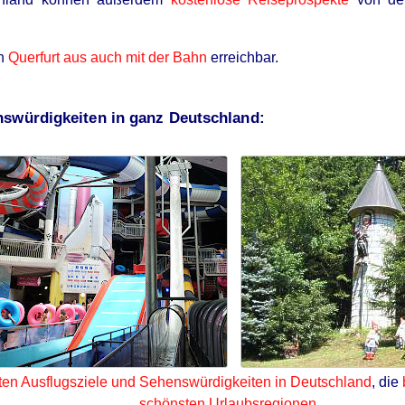
on
Querfurt aus auch mit der Bahn
erreichbar.
nswürdigkeiten in ganz Deutschland:
ten Ausflugsziele und Sehenswürdigkeiten in Deutschland
, die
schönsten Urlaubsregionen
.