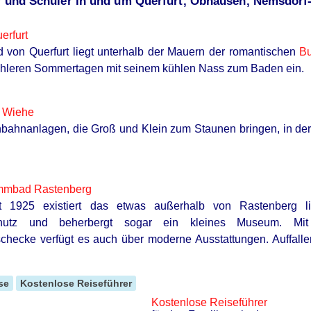
er und Schüler in und um Querfurt, Obhausen, Nemsdorf
erfurt
 von Querfurt liegt unterhalb der Mauern der romantischen
Bu
ühleren Sommertagen mit seinem kühlen Nass zum Baden ein.
 Wiehe
bahnanlagen, die Groß und Klein zum Staunen bringen, in der w
mmbad Rastenberg
it 1925 existiert das etwas außerhalb von Rastenberg 
hutz und beherbergt sogar ein kleines Museum. Mit
checke verfügt es auch über moderne Ausstattungen. Auffall
se
Kostenlose Reiseführer
Kostenlose Reiseführer