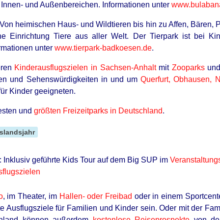
n Innen- und Außenbereichen. Informationen unter
www.bulaban
 Von heimischen Haus- und Wildtieren bis hin zu Affen, Bären,
he Einrichtung Tiere aus aller Welt. Der Tierpark ist bei Ki
ormationen unter
www.tierpark-badkoesen.de
.
eren
Kinderausflugszielen in Sachsen-Anhalt
mit
Zooparks
un
len und Sehenswürdigkeiten in und um
Querfurt, Obhausen, 
ür Kinder geeigneten.
testen und
größten Freizeitparks in Deutschland
.
slandsjahr
 Inklusiv geführte Kids Tour auf dem Big SUP im
Veranstaltung
sflugszielen
o
, im Theater, im
Hallen- oder Freibad
oder in einem Sportcente
e Ausflugsziele für Familien und Kinder sein. Oder mit der Fam
schland können außerdem
kostenlose Reiseprospekte
von den