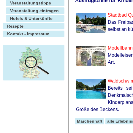
Ausflugsziele für Kind
Veranstaltungstipps
Veranstaltung eintragen
Stadtbad Qu
Hotels & Unterkünfte
Das Freibad
Rezepte
selbst an k
Kontakt - Impressum
Modellbahn
Modelleisen
Art.
Waldschwi
Bereits se
Denkmalsc
Kinderplans
Größe des Beckens.
Märchenhaft
alle Erlebnis