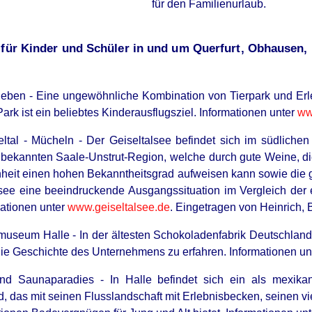
für den Familienurlaub.
n für Kinder und Schüler in und um Querfurt, Obhausen
leben - Eine ungewöhnliche Kombination von Tierpark und Erle
ark ist ein beliebtes Kinderausflugsziel. Informationen unter
ww
eltal - Mücheln - Der Geiseltalsee befindet sich im südliche
 bekannten Saale-Unstrut-Region, welche durch gute Weine, di
nheit einen hohen Bekanntheitsgrad aufweisen kann sowie die
lsee eine beeindruckende Ausgangssituation im Vergleich der 
mationen unter
www.geiseltalsee.de
. Eingetragen von Heinrich, 
useum Halle - In der ältesten Schokoladenfabrik Deutschland 
ie Geschichte des Unternehmens zu erfahren. Informationen un
d Saunaparadies - In Halle befindet sich ein als mexika
ad, das mit seinen Flusslandschaft mit Erlebnisbecken, seinen