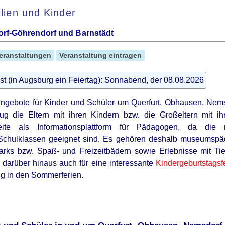
ilien und Kinder
rf-Göhrendorf und Barnstädt
eranstaltungen
Veranstaltung eintragen
st (in Augsburg ein Feiertag): Sonnabend, der 08.08.2026
tangebote für Kinder und Schüler um Querfurt, Obhausen, Nems
g die Eltern mit ihren Kindern bzw. die Großeltern mit ihr
te als Informationsplattform für Pädagogen, da die 
Schulklassen geeignet sind. Es gehören deshalb museumsp
arks bzw. Spaß- und Freizeitbädern sowie Erlebnisse mit Tie
 darüber hinaus auch für eine interessante
Kindergeburtstagsfe
lug in den Sommerferien.