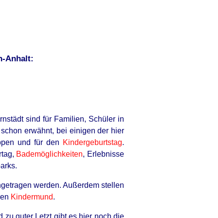
n-Anhalt:
städt sind für Familien, Schüler in
schon erwähnt, bei einigen der hier
ppen und für den
Kindergeburtstag
.
rtag,
Bademöglichkeiten
, Erlebnisse
arks.
getragen werden. Außerdem stellen
ren
Kindermund
.
zu guter Letzt gibt es hier noch die