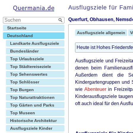
Ausflugsziele für Fam
Querfurt, Obhausen, Nemsdo
Startseite
Ausflugsziele allgemein
V
Deutschland
Landkarte Ausflugsziele
Heute ist Hohes Friedersfe
Bundesländer
Top Urlaubsziele
Ausflugsziele und Freizei
Top Städtereiseziele
denen beim Familienausflu
Top Sehenswertes
Außerdem dient die Sei
Top Schlösser
Kindergartengruppen und 
wie
Abenteuer
in Freizeitp
Top Burgen
Kinderausflugsziele taugen
Top Naturattraktionen
oft auch ideal für den Ausf
Top Gärten und Parks
Top Museen
Historische Architektur
Ausflugsziele Kinder