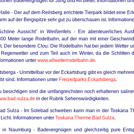
ktionen Badevergnügen für Jung und Alt bietet. Informationen un
lle - Der auf dem Reilsberg errichtete Tierpark bildet eine Erl
rm auf der Bergspitze sehr gut zu überschauen ist. Information
Schöne Aussicht" in Weißenfels - Ein abenteuerliches Ausfl
800 Meter lange Rodelbahn, auf der man mit einer Geschwindi
t. Der besondere Clou: Die Rodelbahn hat bei jedem Wetter und
egenwetter und zum Teil auch im Winter, da die Schlitten d
formationen unter
www.allwetterrodelbahn.de
.
tsberga - Unmittelbar vor der Eckartsburg gibt es gleich mehrer
bt sind. Informationen unter
Freizeitparks Eckartsberga
.
u besichtigen sind die umfangreichsten noch erhaltenen salin
ww.bad-sulza.de
in der Rubrik Sehenswürdigkeiten.
ad Sulza - Im Solebad schweben kann man in der Toskana T
Licht. Informationen unter
Toskana Therme Bad Sulza
.
d in Naumburg - Badevergnügen und gleichzeitig pure Ents