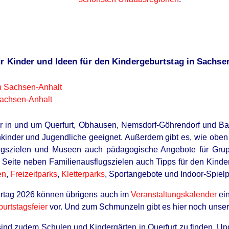
ür Kinder und Ideen für den Kindergeburtstag in Sachse
in Sachsen-Anhalt
Sachsen-Anhalt
er in und um Querfurt, Obhausen, Nemsdorf-Göhrendorf und Barn
kinder und Jugendliche geeignet. Außerdem gibt es, wie oben 
ugszielen und Museen auch pädagogische Angebote für Gru
 Seite neben Familienausflugszielen auch Tipps für den Kinde
en
,
Freizeitparks
,
Kletterparks
, Sportangebote und Indoor-Spielp
rtag 2026 können übrigens auch im
Veranstaltungskalender
ein
burtstagsfeier
vor. Und zum Schmunzeln gibt es hier noch unse
ind zudem Schulen und Kindergärten in Querfurt zu finden. Und 