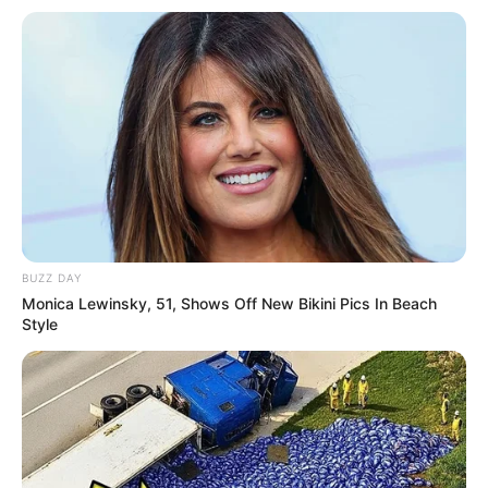
Mitte Mai bis Anfang September im auf circa 26 °C
beheizten Wasser gebadet werden. Es gibt ein
Sportbecken mit einer Bahnlänge von 25 Metern mit
angrenzendem Nichtschwimmerbecken sowie einen
Eltern-Kind-Bereich mit Baby-Planschbecken und
Spielplatz. Die genaue Lage ist auf der Karte von
O
penStreetMap
markiert.
Freibad Dahlenburg - In dem Freibad im Dorn gibt
es ein 50-Meter-Becken, ein Sprungbecken und
zahlreiche weitere Attraktionen mit Riesenrutsche
BUZZ DAY
und Kinderbeckenanlage. Hier ist das Freibad
Monica Lewinsky, 51, Shows Off New Bikini Pics In Beach
Style
Dahlenburg auf der Karte von
OpenStreetMap
zu
finden.
Hiddobad Hitzacker - Ein Schwimmer- und
Nichtschwimmerbecken, eine große und kleine
Rutsche, ein Kinderbecken, Sportangebote und ein
Kiosk gibt es in dem Freibad von Hitzacker, das im