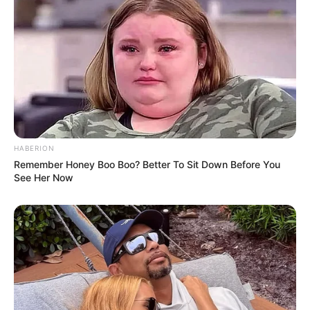
Außerdem gibt es eine 40 Meter Erlebnis-Rutsche,
einen Sprungturm, Spiel- und Sportmöglichkeiten
sowei ein Bistro. Hier wird die Lage des Waldbads
auf der Karte von
OpenStreetMap
gezeigt.
Hier geht es zu weiteren
Kinderausflugszielen in Ni
edersachsen
mit
Zooparks
und
Bademöglichkeiten
sowie zu allen anderen Ausflugszielen und
Sehenswürdigkeiten in und um
Göhrde und Zernien
und in der Region
Göhrde
, auch zu den weniger für
HABERION
Kinder geeigneten.
Remember Honey Boo Boo? Better To Sit Down Before You
See Her Now
Auflistung der beliebtesten und
größten Freizeitpark
s in Deutschland
.
Ausflug hier eintragen
Auslandsjahr
08.08.2026 14:00 Uhr: Inklusiv geführte Kids Tour
auf dem Big SUP im
Veranstaltungsplan für Murnau