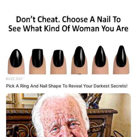
lebendiger Archäologie zu sehen und zu erfahren. Das ist
besonders für Familien und Kinder sehr interessant.
Badestelle Zeetzer See
An einem Altarm der Elbe lädt die
Badestelle Zeetzer See im
Biosphärenreservat Niedersächsische
Elbtalaue zu einem Badeaufenthalt im glasklaren Wasser
ein.
BUZZ DAY
Binnenwanderdüne Klein Schmölen
Pick A Ring And Nail Shape To Reveal Your Darkest Secrets!
Eines der schönsten Naturausflugsziele ist
die Sanddüne bei Klein Schmölen. Sie gilt
als die größte Binnenwanderdüne in
Europa. Unmittelbar daneben gibt es mit dem Schmölner
Brack noch eine Naturbadestelle mit glasklarem Wasser.
Märchenhaft
Kostenlose Reiseführer