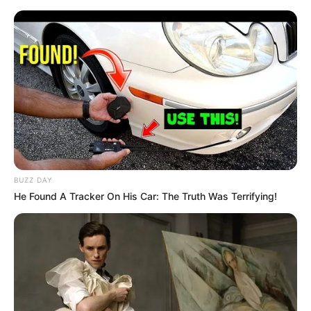
Göhrde - Göhrde und Zernien
Ausflugsziele allgemein
Veranstaltungen
Bald ist Hohes Friedensfest (in Augsburg ein Feiertag):
Sonnabend, den 08.08.2026
Region Göhrde
: Ausflugsziele und Freizeitangebote für
BUZZ DAY
Kinder und Schüler um Göhrde und Zernien, bei denen
He Found A Tracker On His Car: The Truth Was Terrifying!
bei einem Familienausflug die Eltern mit ihren Kindern
bzw. die Großeltern mit ihren Enkeln garantiert viel
erleben. Außerdem dient die Seite als
Informationsplattform für Pädagogen, da die meisten
Ausflugsideen auch für den Kindergarten und die
Schulklasse geeignet sind. Es gehören deshalb
museumspädagogische Angebote ebenso dazu wie