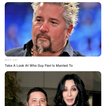
des aus dem TV bekannten Hundetrainers Martin
Rütter (VOX) wurde auf dem Kinder-Archehof Ende
2016 das neue Archezentrum eingeweiht, ein
zentraler Anlauf- und Informationspunkt für alle
interessierten Besucher. In den Gehegen und auf
den angrenzenden Weiden können nun über 100
seltene Tierarten von Groß und Klein bestaunt und
ganz persönlich entdeckt werden, vom riesengroßen
Riesenkaninchen bis zum zottelig langhaarigen
Poitou Esel. Das macht das Erlebnis-Refugium und
Tiergehege für bedrohte Nutz- und Haustierarten, im
BUZZ DAY
Herzen des Biosphärenreservats niedersächsische
Take A Look At Who Guy Fieri Is Married To
Elbtalaue gelegen, zu einem idealen Ausflugsziel
für alle Kinder, Familien und Schulklassen.
Informationen unter
max-arche.de
. Eingetragen von
Max Arche.
Tannenbad in Bergen an der Dumme - Das
Tannenbad in Bergen verfügt über ein 50-