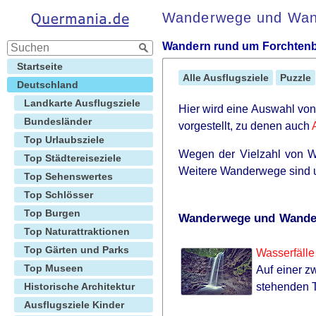
Wanderwege und Wan
Wandern rund um Forchtenb
Startseite
Alle Ausflugsziele
Puzzle
Deutschland
Landkarte Ausflugsziele
Hier wird eine Auswahl v
Bundesländer
vorgestellt, zu denen auch
Top Urlaubsziele
Wegen der Vielzahl von Wa
Top Städtereiseziele
Weitere Wanderwege sind 
Top Sehenswertes
Top Schlösser
Top Burgen
Wanderwege und Wanderz
Top Naturattraktionen
Top Gärten und Parks
Wasserfäll
Top Museen
Auf einer z
Historische Architektur
stehenden T
Ausflugsziele Kinder