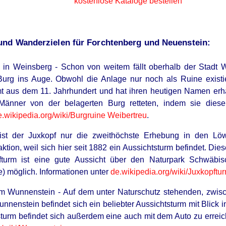
kostenlose Kataloge bestellen
nd Wanderzielen für Forchtenberg und Neuenstein:
 in Weinsberg - Schon von weitem fällt oberhalb der Stadt W
rg ins Auge. Obwohl die Anlage nur noch als Ruine existier
 aus dem 11. Jahrhundert und hat ihren heutigen Namen erhal
Männer von der belagerten Burg retteten, indem sie dies
e.wikipedia.org/
wiki/Burgruine Weibertreu
.
ist der Juxkopf nur die zweithöchste Erhebung in den Löw
raktion, weil sich hier seit 1882 ein Aussichtsturm befindet. D
fturm ist eine gute Aussicht über den Naturpark Schwäbis
) möglich. Informationen unter
de.wikipedia.org/
wiki/Juxkopftu
m Wunnenstein - Auf dem unter Naturschutz stehenden, zwisc
nenstein befindet sich ein beliebter Aussichtsturm mit Blick 
urm befindet sich außerdem eine auch mit dem Auto zu erreich