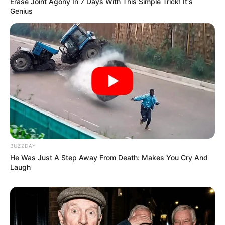
Erase Joint Agony In 7 Days With This Simple Trick! It's
Genius
BUZZDAY
He Was Just A Step Away From Death: Makes You Cry And
Laugh