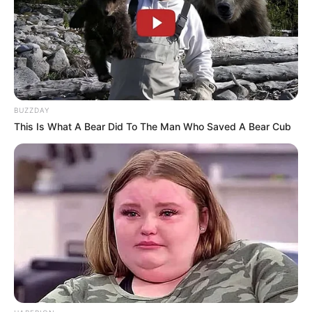
seinen Namen gab, ist ein ehemaliger Schildvulkan
und zugleich das größte Basaltmassiv Europas. Es
wurde für die Ausflügler gut erschlossen und besitzt
unter anderem mehrere Naturerlebnispfade, eine
Sommerrodelbahn und einen Kletterwald sowie die
Wintersportgebiete an der Herchenhainer Höhe und
am Hoherodskopf mit Skiliften und gespurten
BUZZDAY
This Is What A Bear Did To The Man Who Saved A Bear Cub
Loipen. Der 764 Meter hohe Hoherodskopf ist
zugleich das touristische Zentrum des Vogelbergs,
auf dem sich auch ein Informationszentrum über den
Naturpark Hoher Vogelsberg befindet. Informationen
unter
www.naturpark-hoher-vogelsberg.de
.
Baumkronenpfad Hoherodskopf - Ebenfalls am
Hoherodskopf kann auch ein 500 Meter langer
Baumkronenpfad begangen werden, der als
schwebende Konstruktion nur mit den Bäumen
verbunden ist. Informationen unter
www.baumkrone
npfad.de
.