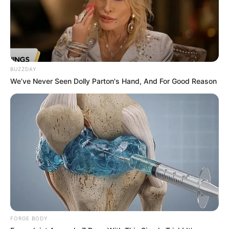
Suchen:
BUZZDAY
We’ve Never Seen Dolly Parton's Hand, And For Good Reason
Auf einigen Seiten dieses Projektes sind Affiliate-
Angebote integriert. Wenn etwas darüber gebucht oder
gekauft wird, ist das eine Unterstützung, ohne dass sich
dadurch der Preis ändert.
FORGE BODY