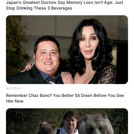
Japan's Greatest Doctors Say Memory Loss Isn't Age: Just
Meter hohen Eisenberg, steht seit 1913 der 24 Meter
Stop Drinking These 3 Beverages
hohe Borgmannturm, von dem man sogar bis zum
T
hüringer Wald
und in die
Rhön
schauen kann. Er ist
Mittelpunkt des als Ausflugs- und Wanderziel
beliebten Eisenbergs, mit Berghotel, Feriendorf,
Skilift und zahlreichen Wanderwegen, wie dem
Archäologischen Wanderweg am Eisenberg.
Informationen unter
de.wikipedia.org/wiki/
Eisenberg
(Knüll)
.
Taufstein mit Bismarckturm - Mit einer Höhe von 773
m ist der im Oberwald liegende Taufstein der
BUZZDAY
höchste Gipfel im Vogelsbergmassiv. Hier steht der
Remember Chaz Bono? You Better Sit Down Before You See
28 m hohe Bismarckturm, von dem eine weitgehend
Him Now
gute Sicht in das Umland möglich ist. Informationen
unter
de.wikipedia.org/wiki/
Taufstein (Vogelsberg)
.
Naturpark Hoher Vogelsberg - Das bis zu 772 Meter
hohe Mittelgebirge, das dem Vogelsbergkreis