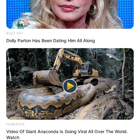
BUZZ DAY
Dolly Parton Has Been Dating Him All Along
HABERION
Video Of Giant Anaconda Is Going Viral All Over The World.
Watch