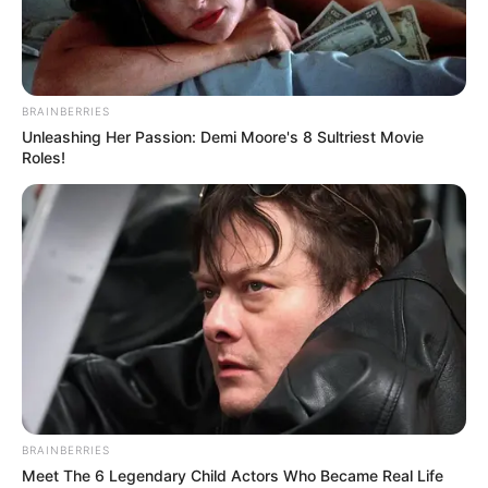
BRAINBERRIES
Unleashing Her Passion: Demi Moore's 8 Sultriest Movie
Roles!
«
zurück
Bad Wurzach
weiter
»
Foto: Bad Wurzach
Bald ist Mariä Himmelfahrt: Sonnabend, den 15.08.2026
1989 wurde das Wurzacher Ried als eines der größten
noch intakten Hochmoorgebiete Mitteleuropas mit dem
BRAINBERRIES
Europadiplom ausgezeichnet. Das unterstreicht die
Meet The 6 Legendary Child Actors Who Became Real Life