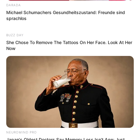
DARADA
Michael Schumachers Gesundheitszustand: Freunde sind
sprachlos
BUZZ DAY
She Chose To Remove The Tattoos On Her Face. Look At Her
Now
NEUROMIND PRO
Japan's Oldest Doctors Say Memory Loss Isn't Age: Just