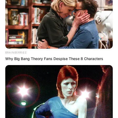
Bademöglichkeiten
Wandern
Kinoprogramm
Angebote für Behinderte
Aussichtstürme
Kletterparks
BRAINBERRIES
Tier- und Zooparks
Why Big Bang Theory Fans Despise These 8 Characters
Fremdenverkehrsamt und Tourist Information
Weitere Informationen über Bad Wurzach im
Internet:
Hotels in Bad Wurzach
www.bad-wurzach.de