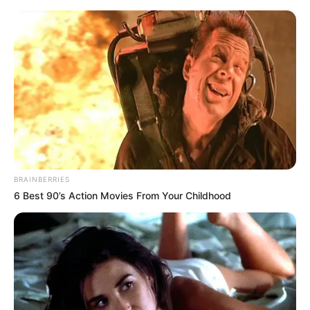
Bad Wurzach - Wurzacher Ried
Bad Wurzach
Veranstaltungen
Hotels
BRAINBERRIES
6 Best 90’s Action Movies From Your Childhood