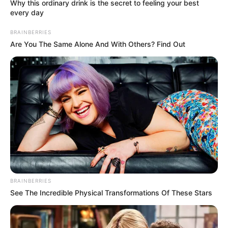
Why this ordinary drink is the secret to feeling your best
every day
BRAINBERRIES
Are You The Same Alone And With Others? Find Out
Ausflugsziele, Sehenswürdigkeiten, Freizeitziele
und Museen im Umkreis von Bad Wurzach:
Umkreissuche Tourismus Bad Wurzach
Museen in und um Bad Wurzach
Kinderausflugsziele für Bad Wurzach
BRAINBERRIES
Kindergeburtstag feiern
See The Incredible Physical Transformations Of These Stars
Schlösser und Burgen in und um Bad Wurzach
Tagesausflugsziele für Bad Wurzach