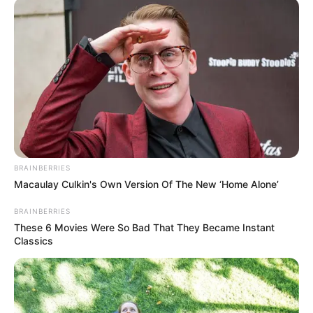
Download im GPX-Format
an, für den Import in
Navigationsgeräten und in Google Earth. Die GPS-Daten
lauten: Latitude = 47.9096 und Longitude = 9.8795.
Hier ist das Torfmuseum im Hochmoor Wurzacher Ried
als Markierung auf dem Stadtplan bzw. der Landkarte von
OpenStreetMap zu sehen:
BRAINBERRIES
Macaulay Culkin's Own Version Of The New ‘Home Alone’
BRAINBERRIES
These 6 Movies Were So Bad That They Became Instant
Classics