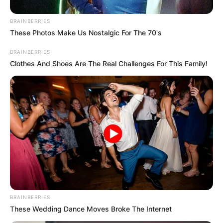
de.wikipedia.org/
wiki/Bad Wurzach
Kauf- und Lesetipps:
Reiseführer Bad Wurzach
BRAINBERRIES
These Photos Make Us Nostalgic For The 70's
Hier kann auch eine
Veranstaltung für Bad Wurzach
BRAINBERRIES
eingetragen
werden, ebenso für alle weiteren Städte und
Clothes And Shoes Are The Real Challenges For This Family!
Gemeinden.
Hotel Bad Wurzach
hier
buchen
Lage des Oberschwäbischen Torfmuseums im
Wurzacher Ried von Bad Wurzach:
Hier kann die
Route zur Torfmuseum Wurzacher Ried
BRAINBERRIES
berechnet werden
, auch vom
aktuellen Standort
aus
.
These Wedding Dance Moves Broke The Internet
Außerdem bieten wir die GPS-Daten als Wegpunkt zum