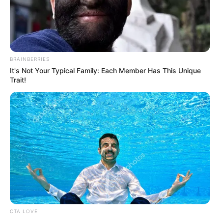
Extrem
" besichtigt werden kann.
Öffnungszeiten des Oberschwäbischen
Torfmuseums und die Fahrtzeiten der Torfbahn:
BRAINBERRIES
It's Not Your Typical Family: Each Member Has This Unique
www.torfbahn.de
Trait!
Dieses Ausflugsziel auf der Landkarte mit Routenpla
ner und Parkplätzen
Bilder von Sehenswürdigkeiten mit touristischen
Informationen über Bad Wurzach:
CTA LOVE