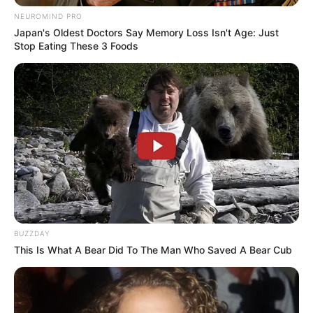
Suchen:
NEUROMIND PRO
Japan's Oldest Doctors Say Memory Loss Isn't Age: Just
Stop Eating These 3 Foods
Auf einigen Seiten dieses Projektes sind Affiliate-
Angebote integriert. Wenn etwas darüber gebucht oder
gekauft wird, ist das eine Unterstützung, ohne dass sich
dadurch der Preis ändert.
BUZZDAY
This Is What A Bear Did To The Man Who Saved A Bear Cub