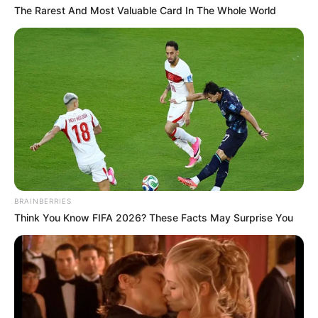
The Rarest And Most Valuable Card In The Whole World
Das Wissen, das die Bauern schon seit Jahrtausenden
bei der Tier- und Pflanzenzucht anwenden, hatte
Charles Darwin 1858 der universitären Welt gelehrt. Die
mussten die Abstammungslehre ja endlich auch mal
lernen.
weitere Kalauer
Quermania folgen:
Impressum & Kontakt
Smartphone Startseite
BRAINBERRIES
Think You Know FIFA 2026? These Facts May Surprise You
Suchen: