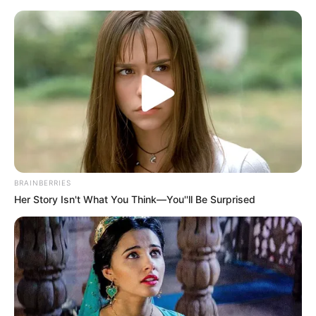
Würzburg - Alte Mainbrücke
Würzburg
Veranstaltungen
Hotels
BRAINBERRIES
Her Story Isn't What You Think—You''ll Be Surprised
«
zurück
Würzburg
weiter
»