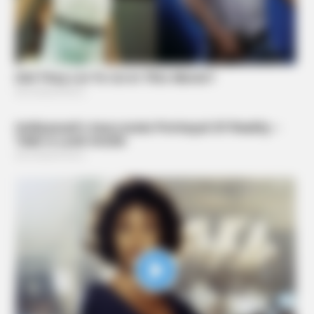
BUZZDAY
Remember Chaz Bono? You Better Sit Down Before You See
Him Now
BUZZ DAY
Barron's Surprising Advice Made All The Difference For