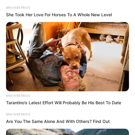
Gaststätten in und um Würzburg
BRAINBERRIES
She Took Her Love For Horses To A Whole New Level
Umkreissuche Tourismus Würzburg
Museen in und um Würzburg
Kinderausflugsziele für Würzburg
Kindergeburtstag feiern
Schlösser und Burgen in und um Würzburg
Tagesausflugsziele für Würzburg
Bademöglichkeiten
Wandern
Kinoprogramm
BRAINBERRIES
Tarantino’s Latest Effort Will Probably Be His Best To Date
Angebote für Behinderte
BRAINBERRIES
Aussichtstürme
Are You The Same Alone And With Others? Find Out
Kletterparks