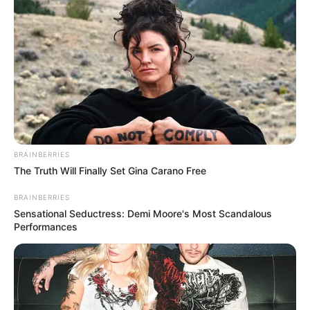
Tier- und Zooparks
Ausflug mit der Bahn
Fremdenverkehrsamt und Tourist Information Würzb
urg
Hier kann auch eine
Veranstaltung für Würzburg
eingetragen
werden, ebenso für alle weiteren Städte und
Gemeinden.
BRAINBERRIES
The Truth Will Finally Set Gina Carano Free
Weitere Informationen über Würzburg im Internet:
BRAINBERRIES
Hotels in Würzburg
Sensational Seductress: Demi Moore's Most Scandalous
Performances
www.wuerzburg.de
de.wikipedia.org/
wiki/
Würzburg
Kauf- und Lesetipps:
Reiseführer Würzburg