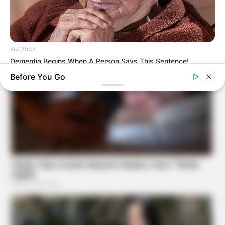
BUZZDAY
Dementia Begins When A Person Says This Sentence!
Before You Go
HABERION
Remember Honey Boo Boo? Better To Sit Down Before You
See Her Now