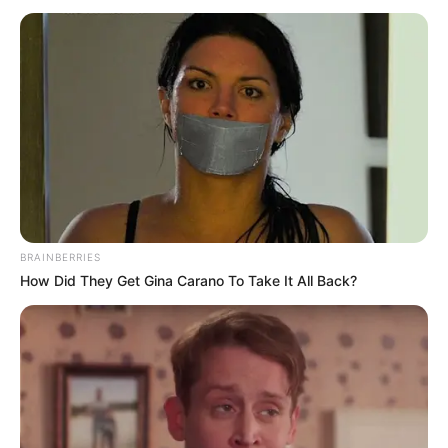
das von der riesigen barocken
Festung Marienberg
überragt wird. Von der Brücke aus, die auch viel
Ähnlichkeit mit der
Karlsbrücke in Prag
besitzt, gelangt
man direkt zum
Rathaus
und zum
Würzburger Dom
.
Bilder von Sehenswürdigkeiten in Würzburg mit
weiteren touristischen Informationen:
BRAINBERRIES
How Did They Get Gina Carano To Take It All Back?