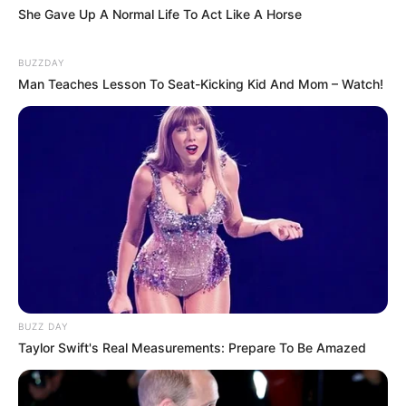
She Gave Up A Normal Life To Act Like A Horse
Quermania folgen:
Impressum & Kontakt
Smartphone Startseite
BUZZDAY
Man Teaches Lesson To Seat-Kicking Kid And Mom – Watch!
Suchen:
BUZZ DAY
Auf einigen Seiten dieses Projektes sind Affiliate-
Taylor Swift's Real Measurements: Prepare To Be Amazed
Angebote integriert. Wenn etwas darüber gebucht oder
gekauft wird, ist das eine Unterstützung, ohne dass sich
dadurch der Preis ändert.