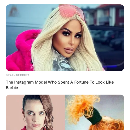
Hotels - Ferienquartiere - Fehmarn - Insel Fehmarn
- Ostsee
Fehmarn
Kostenlose Reiseführer
Heute ist Hohes Friedersfest (in Augsburg ein Feiertag):
Sonnabend, der 08.08.2026
BRAINBERRIES
Hotels und Ferienquartiere in Fehmarn unter
www.tourist-
The Instagram Model Who Spent A Fortune To Look Like
online.de
.
Barbie
Eine Reise nach Fehmarn ist empfehlenswert, denn
Fehmarn hat ein
sehenswertes Stadtzentrum
.
Für die kleine Reisekasse bietet sich außerdem
Couchsurfing
an.