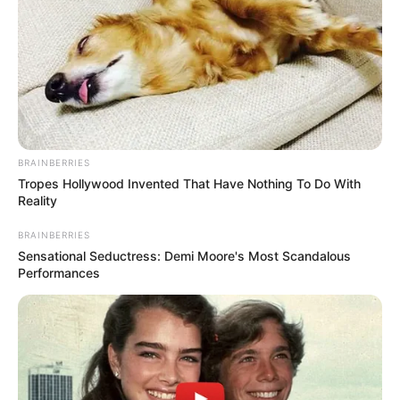
Ebenso können aber auch Übernachtungen in einem
Schlosshotel
gebucht werden.
GELD SPAREN
Urlaub Fehmarn
Hier gibt es Tipps, wie man eine
Ferienwohnung
gestalten
kann.
BRAINBERRIES
Tropes Hollywood Invented That Have Nothing To Do With
Reality
BRAINBERRIES
Sensational Seductress: Demi Moore's Most Scandalous
Ausgehend von den Suchfunktionen auf unseren Seiten
Performances
und auf den Seiten von Drittanbietern kann das passende
freie Hotelzimmer oder die gewünschte Unterkunft in einer
Pension in Fehmarn gefunden werden. Als Hilfe dienen
hierbei auch Preisvergleiche, Kundenbewertungen, die
Position der gewählten Unterkunft auf dem Stadtplan bzw.
auf der Straßenkarte und
künstliche Intelligenz
. Darüber