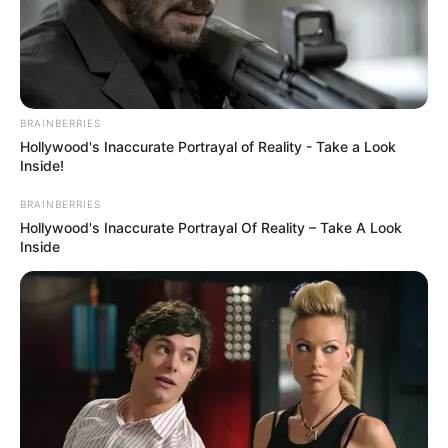
BRAINBERRIES
Hollywood's Inaccurate Portrayal of Reality - Take a Look
Inside!
BRAINBERRIES
Hollywood's Inaccurate Portrayal Of Reality – Take A Look
Inside
Hier geht es zu den
schönsten Urlaubsregionen in
Deutschland
und hier gibt es
Tipps für weltweite
Reiseziele
. Hierzu gehören spannende Reiseberichte
über die
Insel der Dämonen, Monster, Drachen, Götter
und tausend Tempel
sowie die
Ostküste von Australien
.
Von dieser Seite aus können Hotels, Pensionen,
Ferienwohnungen und Urlaubsunterkünfte verschiedener