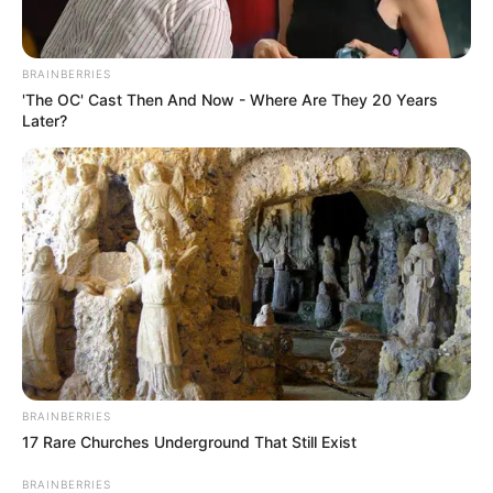
Anbieter in Fehmarn gesucht und online gebucht werden.
BRAINBERRIES
Deutschlandweit Veranstaltung kostenlos
'The OC' Cast Then And Now - Where Are They 20 Years
eintragen:
Later?
Wäre es nicht besser, wenn sich die Präsidenten und
Generäle mit Knüppeln gegenseitig erschlagen würden,
statt mit ihren Herdenarmeen so viele andere Menschen
zu ermorden?
BRAINBERRIES
17 Rare Churches Underground That Still Exist
weitere Kalauer
BRAINBERRIES