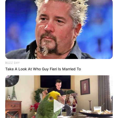
BUZZ DAY
Take A Look At Who Guy Fieri Is Married To