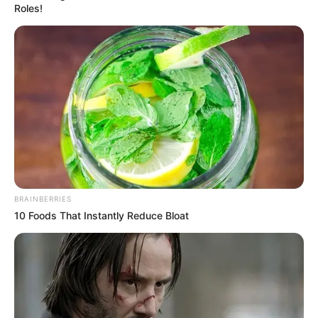
Roles!
Die schönsten Wochenendreiseziele
Die attraktivsten Wellnesshotels in Deutschland
Vorschläge für Urlaubsziele auf der ganzen
Welt
BRAINBERRIES
10 Foods That Instantly Reduce Bloat