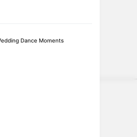
künfte verschiedener Anbieter in
Wedding Dance Moments
Y PLANS
’s Nightmare Comes True: Men
hing Viagra For This 87¢ Generic
e 7 Hack
erschlagen würden, statt mit ihren
weitere Kalauer