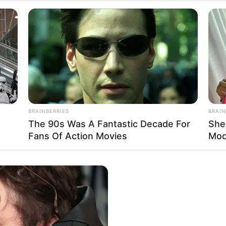
Auf Quermania werben
BRAINBERRIES
BRAIN
The 90s Was A Fantastic Decade For
She
Fans Of Action Movies
Mod
rojektes sind Affiliate-Angebote integriert. Wenn etwas darüber
ss sich dadurch der Preis ändert.