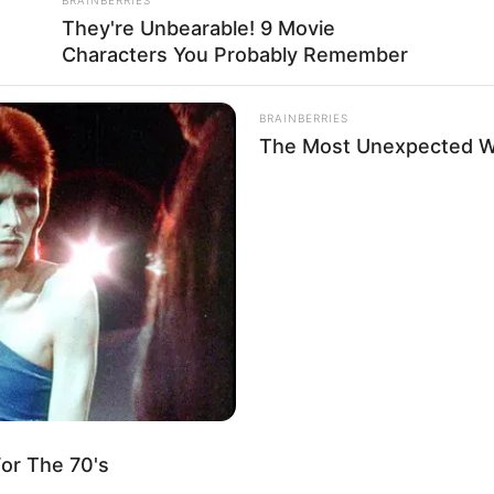
Australien
.
They're Unbearable! 9 Movie
Characters You Probably Remember
nen Hotels, Pensionen, Ferienwohnungen und Urlaubsunter
ine gebucht werden.
BRAINBERRIES
The Most Unexpected 
altung kostenlos eintragen:
RADAR MEDIA
FRIDA
h
This Cat Video Is So Funny, People
CVS
Can't Stop Laughing
Ditc
Aisl
 sich die Präsidenten und Generäle mit Knüppeln gegenseitig 
dere Menschen zu ermorden?
or The 70's
Impressum & Kontakt