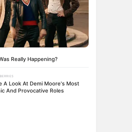
era Quite Like This
 Was Really Happening?
BERRIES
e A Look At Demi Moore's Most
nic And Provocative Roles
k: The Five Best Scenes
weltweite Reiseziele
. Hierzu gehören
send Tempel
sowie die
Ostküste von