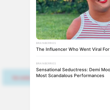
Die schönsten Woche
Sit Down Before You See Her Now
Die attraktivsten Wel
Vorschläge für Urlaubs
BRAINBERRIES
The Influencer Who Went Viral Fo
BRAINBERRIES
Sensational Seductress: Demi Moo
Most Scandalous Performances
Hier werben
BUZZ DAY
Look Closer When You See Barron's
Hier geht es zu den
schöns
spannende Reiseberichte 