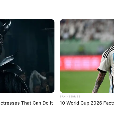
Suddenly, The Lawn Shakes Like A
Trampoline—Then It Bursts Open
können auch
Ferienwohnungen und Ferienhäuser
gemietet
HABE
n
Reiseprospekten
, die
Adresssuche auf der Landkarte
mit
Rou
 He
The
nstaltungen
und
Stadtführungen
.
Coul
Übernachtungen in einem
Schlosshotel
gebucht werden.
itzburg
 eine
Ferienwohnung gestalten
kann.
BRAINBERRIES
ctresses That Can Do It
10 World Cup 2026 Fact