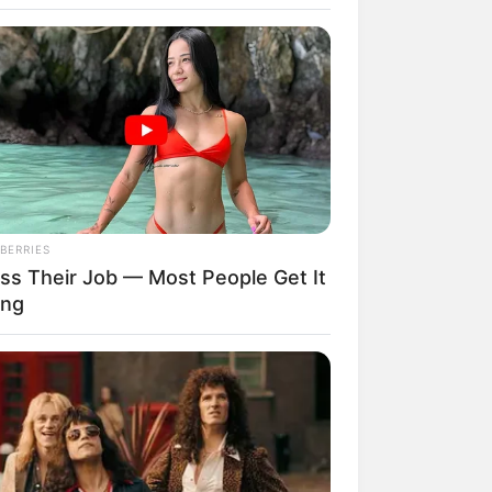
anbietern kann das passende freie
rden. Als Hilfe dienen hierbei auch
tplan bzw. auf der Straßenkarte und
hl für die Unterkünfte als auch für
ow Were Gay—No. 7 Will Blow Your
de
zu finden.
BERRIES
ss Their Job — Most People Get It
ng
ANTHUB
’ve Never Seen Kate React On