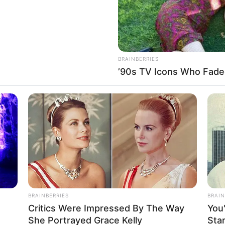
BRAINBERRIES
’90s TV Icons Who Fade
BRAINBERRIES
BRAIN
Critics Were Impressed By The Way
You
She Portrayed Grace Kelly
Sta