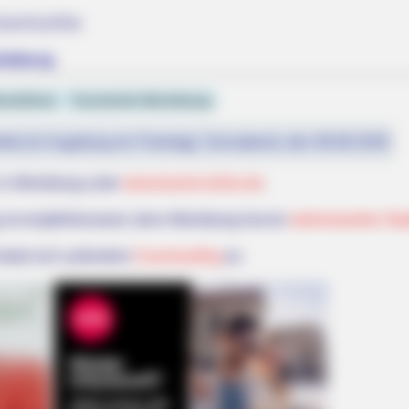
terkünfte
ritzburg
iseführer
Touristinfo Moritzburg
fest (in Augsburg ein Feiertag): Sonnabend, den 08.08.2026
in Moritzburg unter
www.tourist-online.de
.
 ist empfehlenswert, denn Moritzburg hat ein
sehenswertes Sta
bietet sich außerdem
Couchsurfing
an.
NEUROMIND PRO
bus Are Already On
Japan's Oldest Doctors 
Stop Drinking These 3 
RADAR MEDIA