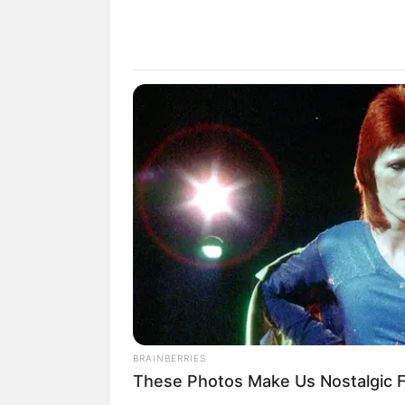
Von dieser Seite aus kön
Moritzburg gesucht und onl
Deutschlandweit Veranst
GLOBENOW
Schumacher verlässt das Bett nac
12-jähriger Genesung
Wäre es nicht besser, wenn
Herdenarmeen so viele an
BRAINBERRIES
These Photos Make Us Nostalgic F
Quermania folgen: