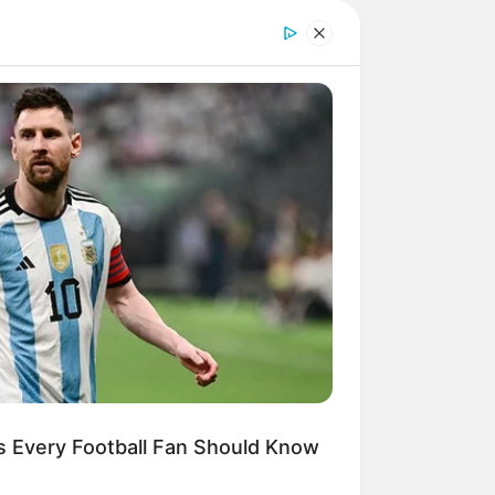
 werden. Möglich sind zudem die
RION
tenplaner
sowie die Onlinebuchung
y Lifted The Blue Tarp And
dn't Believe Their Eyes!
s Every Football Fan Should Know