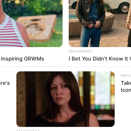
nendreiseziele
Seen Before
Cam
lnesshotels in Deutschland
ziele auf der ganzen Welt
BRAINBERRIES
r Inspiring GRWMs
I Bet You Didn't Know It
BRAIN
re's
Tak
Ico
HABERION
 Girlfriend
Orange Is The New Blac
ten Urlaubsregionen in Deutschland
und hier gibt es
Tipps für 
über die
Insel der Dämonen, Monster, Drachen, Götter und tau
BRAINBERRIES