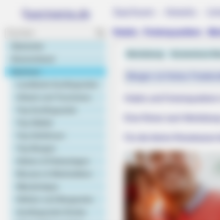
Sachsen - Hotels - Un
Hotels - Ferienquartiere - Mo
Startseite
Moritzburg
Kostenlose Re
Deutschland
Sachsen
Morgen ist Hohes Friedens
Landkarte Ausflugsziele
Urlaub und Tourismus
Hotels und Ferienquartiere 
Top Ausflugsziele
Eine Reise nach Moritzburg
Top Städte
Top Schlösser
Für die kleine Reisekasse 
Top Burgen
RURAL HEARTS
Gärten & Parkanlagen
Farmers And Ranchers Near Colum
Museen & Werkstätten
Here
Wandertipps
Höhlen und Bergwerke
Ausflugsziele Kinder