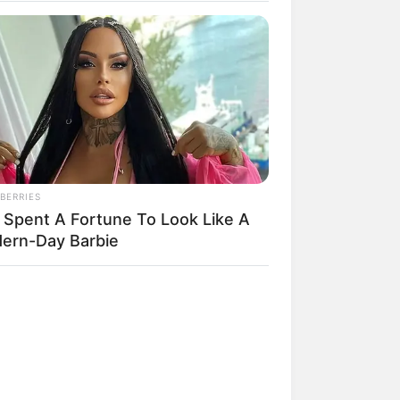
BERRIES
 Spent A Fortune To Look Like A
ern-Day Barbie
 gebucht oder gekauft wird, ist das