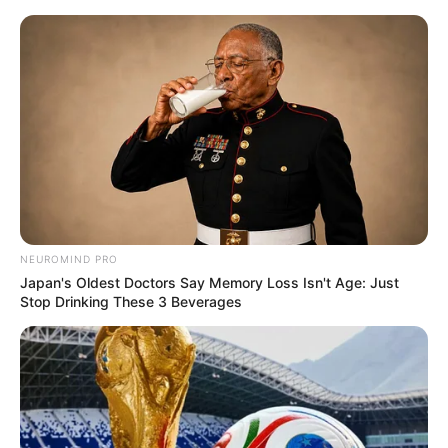
Goslar - An der Abzucht
Goslar
Veranstaltungen
Hotels
NEUROMIND PRO
Japan's Oldest Doctors Say Memory Loss Isn't Age: Just
Stop Drinking These 3 Beverages
«
zurück
Goslar
weiter
»