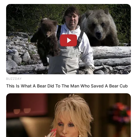
BUZZDAY
This Is What A Bear Did To The Man Who Saved A Bear Cub