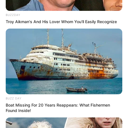
BUZZDAY
Troy Aikman's And His Lover Whom You'll Easily Recognize
BUZZ DAY
Boat Missing For 20 Years Reappears: What Fishermen
Found Inside!