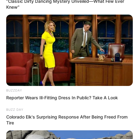
“Classic Dirty Dancing Mystery Unveiled—What Few Ever
Knew"
Quermania folgen:
Impressum & Kontakt
Smartphone Startseite
Suchen:
BUZZDAY
Reporter Wears Ill-Fitting Dress In Public? Take A Look
BUZZ DAY
Colorado Elk's Surprising Response After Being Freed From
Auf einigen Seiten dieses Projektes sind Affiliate-
Tire
Angebote integriert. Wenn etwas darüber gebucht oder
gekauft wird, ist das eine Unterstützung, ohne dass sich