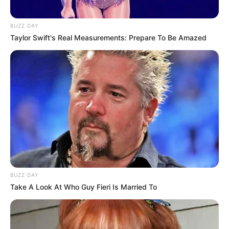
BUZZ DAY
Taylor Swift's Real Measurements: Prepare To Be Amazed
BUZZ DAY
Take A Look At Who Guy Fieri Is Married To