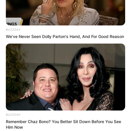
Ausflugsziele, Sehenswürdigkeiten,
Freizeitangebote und Museen in und im Umkreis
von Goslar:
BUZZDAY
We’ve Never Seen Dolly Parton's Hand, And For Good Reason
Gaststätten in und um Goslar
Umkreissuche Tourismus Goslar
Museen in und um Goslar
Kinderausflugsziele für Goslar
Kindergeburtstag feiern
Schlösser und Burgen in und um Goslar
Tagesausflugsziele für Goslar
Bademöglichkeiten
Wandern
BUZZDAY
Remember Chaz Bono? You Better Sit Down Before You See
Ausflug mit der Bahn
Him Now