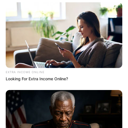
von Hannover:
Gaststätten in Hannover
Umkreissuche Tourismus Hannover
Museen in und um Hannover
Kinderausflugsziele für Hannover
Kindergeburtstag feiern
Schlösser und Burgen in und um Hannover
EXTRA INCOME ONLINE
Tagesausflugsziele für Hannover
Looking For Extra Income Online?
Bademöglichkeiten
Wandern
Ausflug mit der Bahn
Kinoprogramm
Angebote für Behinderte