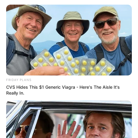
Hannover - Hauptbahnhof mit unterirdischer
Einkaufsmeile
Hannover
Veranstaltungen
Hotels
FRIDAY PLANS
CVS Hides This $1 Generic Viagra - Here's The Aisle It's
Really In.
«
zurück
Hannover
weiter
»