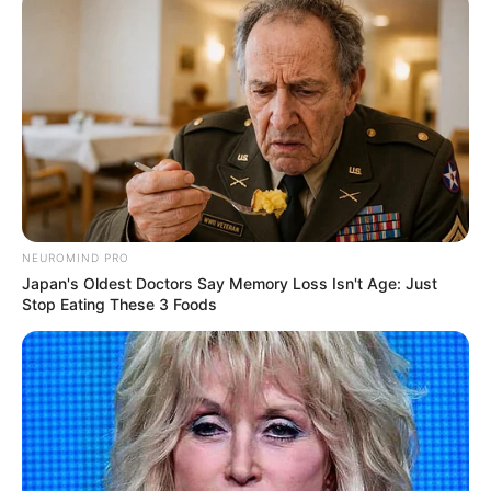
diesem Park sind die vielen unterschiedlichen
malerischen Landschaftsbilder und Eindrücke, die
man dort bei einem Spaziergang gewinnt. Alles
scheint natürlich und ungeordnet, aber in
Wirklichkeit ist alles genau geplant und durchdacht.
Die sinnliche Stimmung der Landschaftsräume ist
einmalig. Dazu kommt, dass im gesamten Park
Monumente und Tafeln mit Lebensweisheiten
verteilt sind, die zum nachdenken verleiten.
Informationen unter
www.hannoverpark.de/
hinueber
NEUROMIND PRO
scher
garten1.htm
. Eingetragen von Chris.
Japan's Oldest Doctors Say Memory Loss Isn't Age: Just
Stop Eating These 3 Foods
Niedersächsisches Landesmuseum Hannover
- In
dem prunkvollen, in der Parkanlage am Maschteich
stehenden Gebäude, befinden sich gleich mehrere
umfangreiche, in die Sparten Naturkunde,
Archäologie und Völkerkunde aufgeteilte
Sammlungen, die sowohl aus Kunstobjekten als
auch aus Ausgrabungsfunden sowie einem