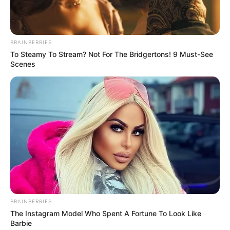
BRAINBERRIES
To Steamy To Stream? Not For The Bridgertons! 9 Must-See
Scenes
BRAINBERRIES
Ausflugsziele, Sehenswürdigkeiten,
The Instagram Model Who Spent A Fortune To Look Like
Freizeitangebote und Museen in und im Umkreis
Barbie
von Tangermünde: