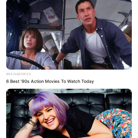
Charles Darwin 1858 der universitären Welt gelehrt. Die
mussten die Abstammungslehre ja endlich auch mal
lernen.
weitere Kalauer
Quermania folgen:
Impressum & Kontakt
Smartphone Startseite
BRAINBERRIES
6 Best '90s Action Movies To Watch Today
Suchen: