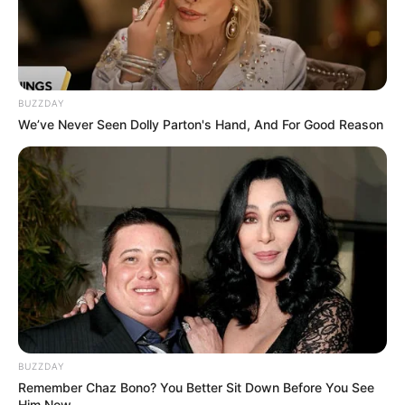
BUZZDAY
We’ve Never Seen Dolly Parton's Hand, And For Good Reason
BUZZDAY
Remember Chaz Bono? You Better Sit Down Before You See
Him Now