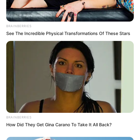
Auf einigen Seiten dieses Projektes sind Affiliate-
Angebote integriert. Wenn etwas darüber gebucht oder
BRAINBERRIES
gekauft wird, ist das eine Unterstützung, ohne dass sich
See The Incredible Physical Transformations Of These Stars
dadurch der Preis ändert.
BRAINBERRIES
How Did They Get Gina Carano To Take It All Back?