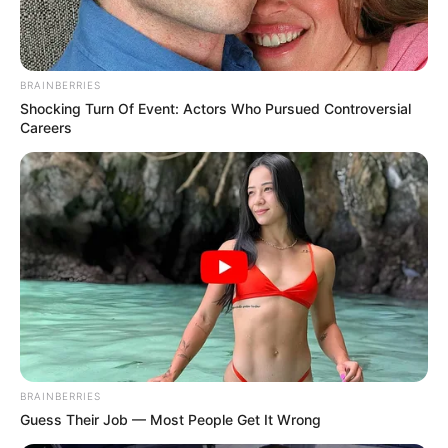
Deutschlandweit Veranstaltung kostenlos
eintragen:
BRAINBERRIES
Shocking Turn Of Event: Actors Who Pursued Controversial
Careers
Bilderfreigabe: Die Bilder dieser Seite dürfen unter
bestimmten Bedingungen für private und kommerzielle
Zwecke kostenlos benutzt werden. Weiteres siehe
Bilderfreigabe
.
BRAINBERRIES
Das Wissen, das die Bauern schon seit Jahrtausenden
Guess Their Job — Most People Get It Wrong
bei der Tier- und Pflanzenzucht anwenden, hatte