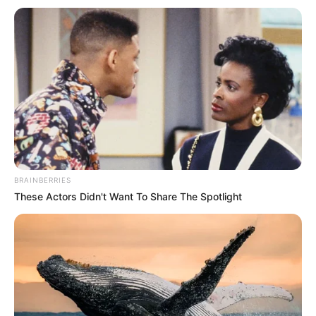
Umkreissuche Tourismus Tangermünde
Museen in und um Tangermünde
Kinderausflugsziele für Tangermünde
Kindergeburtstag feiern
Schlösser und Burgen in und um Tangermünde
Tagesausflugsziele für Tangermünde
Bademöglichkeiten
BRAINBERRIES
Wandern
These Actors Didn't Want To Share The Spotlight
Ausflug mit der Bahn
Kinoprogramm
Angebote für Behinderte
Aussichtstürme
Kletterparks