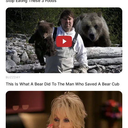
Stop Eating These 3 Foods
BUZZDAY
This Is What A Bear Did To The Man Who Saved A Bear Cub