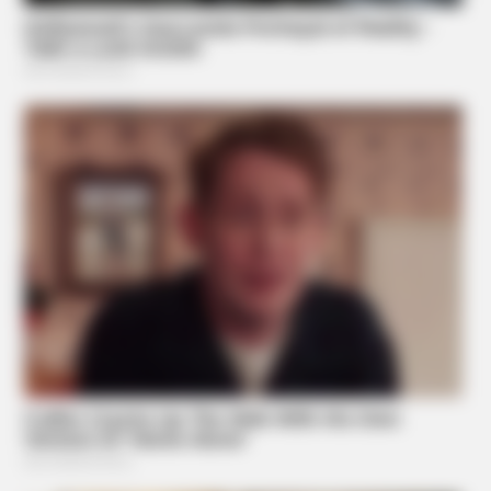
BUZZDAY
He Was Just A Step Away From Death: Makes You Cry And
Laugh
HABERION
Remember Honey Boo Boo? Better To Sit Down Before You
See Her Now