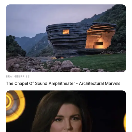
Tangermünde - Rathaus und Stadtgeschichtliches
Museum
Tangermünde
Veranstaltungen
Hotels
BRAINBERRIES
The Chapel Of Sound Amphitheater - Architectural Marvels
«
zurück
Tangermünde
weiter
»