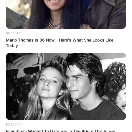
BUZZDAY
Marlo Thomas Is 86 Now - Here's What She Looks Like
Today
BUZZDAY
Everybody Wanted To Date Her In The 80s & This Is Her