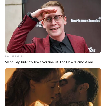
Stadtgeschichtliche Museum mit interessanten
Informationen über die wechselvolle Geschichte der Stadt
Tangermünde.
Öffnungszeiten Stadtgeschichtliches Museum
Tangermünde:
Täglich außer montags, von 10:00 Uhr bis 17:00
Uhr. Weitere Informationen unter Telefon: 039322-
42153.
BRAINBERRIES
Macaulay Culkin's Own Version Of The New ‘Home Alone’
Bilder von Sehenswürdigkeiten mit touristischen
Informationen über Tangermünde: