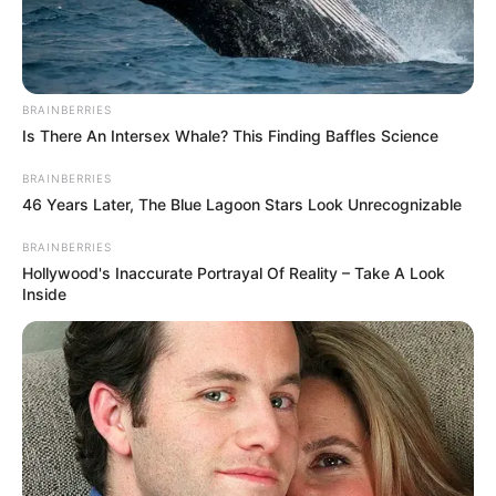
Tier- und Zooparks
Fremdenverkehrsamt und Tourist Information
Veranstaltung für Tangermünde eintragen
BRAINBERRIES
Is There An Intersex Whale? This Finding Baffles Science
Weitere Informationen über Tangermünde im
BRAINBERRIES
Internet:
46 Years Later, The Blue Lagoon Stars Look Unrecognizable
Hotels in Tangermünde
BRAINBERRIES
Hollywood's Inaccurate Portrayal Of Reality – Take A Look
www.tangermuende.de
Inside
de.wikipedia.org/
wiki/Tangermünde
Kauf- und Lesetipps:
Reiseführer Tangermünde
Hotel Tangermünde
hier
buchen