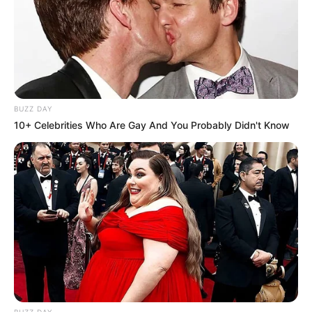
DDR-Geschichtsmuseum in Perleberg - In dem
Dokumentationszentrum wird der Alltag im
ehemaligen Sozialismus der DDR anhand
zahlreicher Gegenstände und Möbel gezeigt. Es
können aber auch ein Konsum, eine Gaststätte, ein
Raum zum Wäschewaschen und eine Bibliothek
BUZZ DAY
besichtigt werden. Außerdem wird den Besuchern
10+ Celebrities Who Are Gay And You Probably Didn't Know
die Rolle der Nationalen Volksarmee, der
Blockparteien, der Staatssicherheit und weiterer
Organisationen näher gebracht. Informationen unter
www.ddr-museum-perleberg.de
.
Prignitzer Kleinbahnmuseum - Der kleine Ort
Lindenberg war einmal Knotenpunkt der zwischen
Kyritz, Breddin, Glöwen, Havelberg, Perleberg und
Pritzwalk verkehrenden Prignitzer Kleinbahn. Als
Erinnerung an die Bahn, die auch als Pollo
bezeichnet wird, hat ein Verein ein kleines Museum
BUZZ DAY