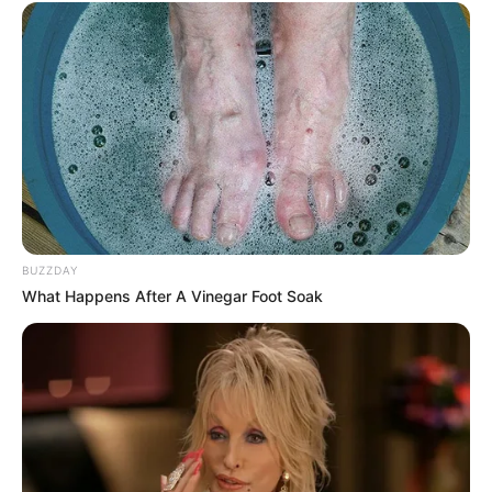
Baumeister Karl Friedrich Schinkel und den Dichter
Theodor Fontane, informiert.
Burg Eisenhardt in Bad Belzig
Südlich des Stadtzentrums von Bad Belzig
erhebt sich eine mittelalterliche Burg, die
der Kurfürst Ernst von Sachsen zum Ende
des 15. Jahrhunderts mit Ringmauer und Rundtürmen zu
einer Festung ausbauen ließ. Auf der Burg befindet sich
ein kleines Museum. Außerdem kann der von den
BUZZDAY
Belzigern als Butterturm bezeichnete Bergfried bestiegen
What Happens After A Vinegar Foot Soak
werden.
Hier geht es zu den Ausflugszielen und
Sehenswürdigkeiten im unmittelbaren
Umland von