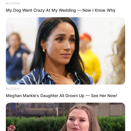
BUZZDAY
My Dog Went Crazy At My Wedding — Now I Know Why
Deutschlandweit Veranstaltung kostenlos
eintragen:
Wäre es nicht besser, wenn sich die Präsidenten und
Generäle mit Knüppeln gegenseitig erschlagen würden,
BUZZDAY
statt mit ihren Herdenarmeen so viele andere Menschen
Meghan Markle's Daughter All Grown Up — See Her Now!
zu ermorden?
weitere Kalauer
Quermania folgen:
Impressum & Kontakt