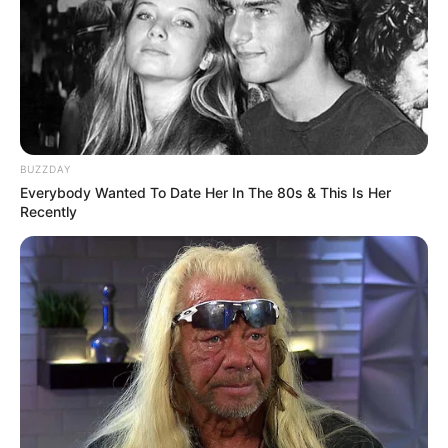
Links zu Tagestouren und Ausflugsmöglichkeiten
im Umland von rund 50 km bis 70 km um
Tangermünde, Jerichow, Schönhausen (Elbe) und
Fischbeck:
Kristalltherme Bad Wilsnack - Badespaß in einer
BUZZDAY
andalusischen Thermenlandschaft in jodhaltiger
Everybody Wanted To Date Her In The 80s & This Is Her
Thermalsole. Informationen unter
www.kristalltherm
Recently
e-bad-wilsnack.de
.
Wasserburg Plattenburg - In der amtsfreien
Gemeinde Plattenburg steht die älteste erhaltene
Wasserburg Norddeutschlands. Sie wurde 1319
erstmals erwähnt und beherbergt heute unter
anderem ein Museum. Informationen unter
de.wikipe
dia.org/wiki/
Plattenburg (Burg)
.
Ritter Kahlbutz in Kampehl - In der Kirche der
Ortschaft Kampehl bei Neustadt(Dosse) kann der