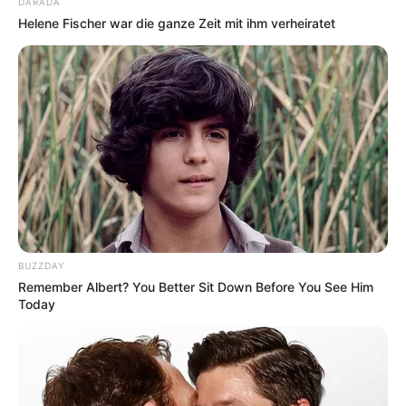
DARADA
entspannen. Informationen unter
www.steintherme.d
Helene Fischer war die ganze Zeit mit ihm verheiratet
e
.
Stadt und See Arendsee - Sowohl die Stadt
Arendsee, die aus dem heute als Ruine zu
besichtigenden Kloster Arendsee hervorging, als
auch der See Arendsee mit seinen
Wassersportmöglichkeiten gehören zu den
beliebtesten Ausflugszielen in der Altmark.
Informationen unter
www.stadt-arendsee.eu
.
Tierpark Perleberg - In modernen Gehegen und
Volieren, die zum Teil begehbar sind, können
BUZZDAY
Remember Albert? You Better Sit Down Before You See Him
sowohl heimische als auch exotische Tierarten
Today
beobachtet werden. Besondere Attraktionen sind die
Braunbärenanlage, das Wolfsgehege und die
Eulenburg. Außerdem können viele Tiere auch
gefüttert werden. Informationen unter
www.tierpark-p
erleberg.de
.