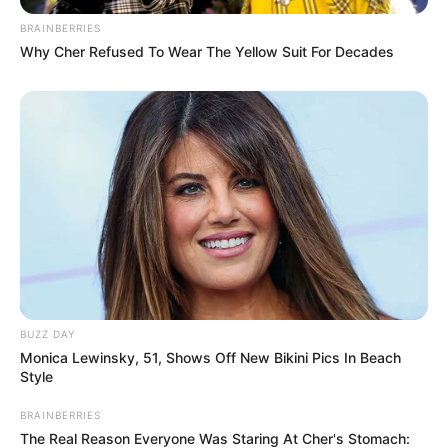
kann man in der Brennereimanufaktur im Ortskern
BRAINBERRIES
von Loburg bei Möckern sehen und erleben. Weitere
Why Cher Refused To Wear The Yellow Suit For Decades
Infos unter
Schaubrennerei Loburg
.
Schloss Leitzkau - Aus einer ehemaligen
Klosteranlage entstand im 16. Jahrhundert ein
Renaissanceschloss. Bauherr war der aus der
Weserregion stammende Hilmar von Münchhausen,
der damit das wahrscheinlich einzige im Stil der
Weserrenaissance errichtete Bauwerk in Sachsen-
Anhalt schuf. Nach jahrzehntelangem Verfall besitzt
das Schloss heute wieder seine ursprüngliche
Ausstrahlung. Weitere Informationen mit der
Internetsuche:
Schloss Leitzkau
.
BUZZ DAY
Monica Lewinsky, 51, Shows Off New Bikini Pics In Beach
Gesteinsgarten Gommern - Mit mehr als 240
Style
Gesteinsblöcken von über 200 Fundorten gilt der
seit 1995 bei der Stadt Gommern angelegte
BRAINBERRIES
The Real Reason Everyone Was Staring At Cher's Stomach:
Gesteinsgarten als die größte Steinsammlung in