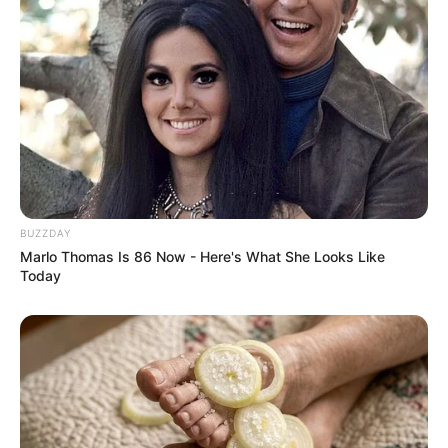
historische Bauwerke und blühende Rabatten bewundern
sowie eine Erlebnisausstellung zum Thema
Salzgewinnung besuchen. Außerdem gibt es noch
weitere Erholungsangebote, zu dem auch der Besuch in
der attraktiven Badelandschaft des Solequellbades
gehört.
Ringheiligtum Pömmelte
Ein originalgetreu rekonstruierter Kultplatz
BUZZDAY
aus der Steinzeit kann zwischen
Marlo Thomas Is 86 Now - Here's What She Looks Like
Schönebeck und Barby besichtigt werden.
Today
Spannend ist dabei die astronomische Ausrichtung der
Anlage.
Neuruppin
Am längsten See Brandenburgs liegend,
gilt die Geburtsstadt von Theodor Fontane
als ein Musterbeispiel klassizistischen