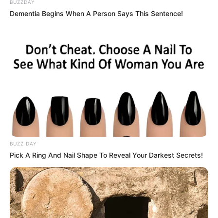
BUZZDAY
uhrenmuseum-seehausen.de
.
Dementia Begins When A Person Says This Sentence!
Schloss Demerthin - In der Gemeinde Gumtow steht
eines der wenigen erhaltenen
Renaissanceschlösser von Brandenburg. Nachdem
die Anlage Jahrzehnte lang verfallen war, wurde sie
zwischen 1992 und 2004 wieder hergerichtet.
Informationen unter
de.wikipedia.org/wiki/
Schloss D
emerthin
.
Siegessäule Hakenberg bei Fehrbellin - Am 18. Juni
1675 fand bei Fehrbellin eine siegreiche Schlacht
des brandenburgischen Kurfürsten Friedrich
BUZZ DAY
Pick A Ring And Nail Shape To Reveal Your Darkest Secrets!
Wilhelm gegen die Schweden statt. Da dieser Sieg
entscheidend die Geschichte Brandenburgs und
Preußens bestimmte, wurde 1879 hier ein großes
Denkmal eingeweiht, das auch eine
Aussichtsplattform besitzt. Informationen unter
de.wi
kipedia.org/wiki/
Siegessäule Hakenberg
.