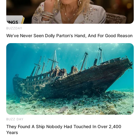
Tangermünde
und hier zu
Stadt- und Erlebnistouren
.
Ausflug hier eintragen
BUZZDAY
We’ve Never Seen Dolly Parton's Hand, And For Good Reason
Urlaub, Ausflug und Ferien in ganz
Deutschland
Bald ist Hohes Friedensfest (in Augsburg ein Feiertag):
Sonnabend, den 08.08.2026
Ziele für mehrtägige Touren in Deutschland:
BUZZ DAY
They Found A Ship Nobody Had Touched In Over 2,400
Years