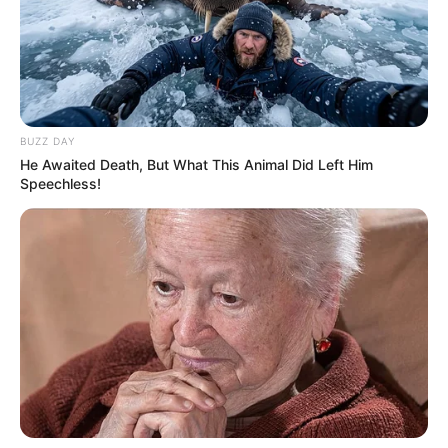
Tortürmen. Informationen unter
www.haldensleben.d
e
.
Ziegelei Hundisburg - Nicht weit vom Schloss
Hundisburg entfernt befindet sich eine ehemalige
Ziegelei, die zu einem technischen Museum
BUZZ DAY
umgestaltet wurde. In dem Brennofen von 1938
He Awaited Death, But What This Animal Did Left Him
werden aber auch heute noch Ziegel für
Speechless!
denkmalpflegerische Zwecke gebrannt. Außerdem
gibt es eine Grobkeramikwerkstatt zum selber Hand
anlegen. Eine weitere Attraktion ist die Fahrt mit der
Feldbahn zu den Tongruben. Informationen unter
w
ww.ziegelei-hundisburg.de
.
Turmuhrenmuseum Seehausen - Kleine und große
mechanische Uhrwerke, die mit enormer Präzision
und Zuverlässigkeit manchmal jahrhundertelang die
richtige Zeit auf die Anzeige des Zifferblattes
bringen, sind in einem Museum in der kleinen Stadt
Seehausen zu sehen. Informationen unter
www.turm