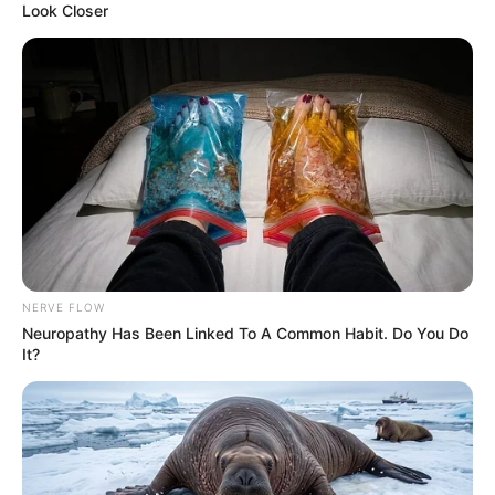
Look Closer
Deutschland. In der Nähe der Ausstellung befindet
sich außerdem noch der Rest einer Flugsanddüne.
Informationen unter
www.gesteinsgarten.de
.
Zoologischer Garten Magdeburg - Eingebettet in
einer Parklandschaft besitzt die Anlage Tiergehege
und Tierhäuser mit mehr als 900 Tieren aus 180
Arten. Das Ausflugsziel ist der beliebteste und
meistbesuchte Tierpark in Sachsen-Anhalt.
Informationen unter
www.zoo-magdeburg.de
.
Haldensleben - In der einst planmäßig vom
NERVE FLOW
Sachsenherzog Heinrich dem Löwen angelegten
Neuropathy Has Been Linked To A Common Habit. Do You Do
Stadt ist noch eine gute Altbausubstanz mit
It?
historischen Fachwerkhäusern, alten Kirchen,
klassizistischen Repräsentationsgebäuden sowie
Wohnhäusern aus der Biedermaier- und Gründerzeit
zu sehen. Erhalten geblieben sind aber auch große
Teile der ehemaligen Stadtmauer mit zwei