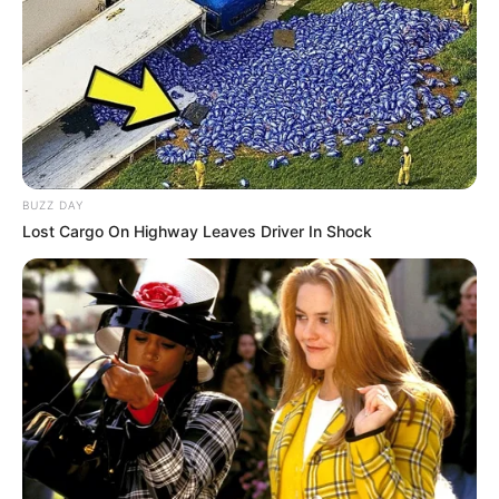
der Nähe von Nauen stehende Schloss für die
Familie derer von Ribbeck erbaut. Es beherbergt
heute ein Museum zum Werk und Leben Theodor
Fontanes. Informationen unter
www.schlossribbeck.
de
.
Storchenhof Loburg - Im Jahr 1979 wurde am
Stadtrand von Loburg (Stadtteil von Möckern) von
BUZZ DAY
beherzten Bürgern eine einzigartige Einrichtung
Lost Cargo On Highway Leaves Driver In Shock
zum Schutz des Weißstorches gegründet. Hier
werden verletzte Vögel und verlassene Jungtiere
aufgenommen und wenn möglich wieder
ausgewildert. Besucher können auf dem
Storchenhof die Störche beobachten aber auch viel
über die Pflege aufgenommener Vögel und den
Naturschutz erfahren. Informationen unter
www.storc
henhof-loburg.de
.
Brennereimanufaktur Loburg - Wie werden
eigentlich alkoholische Getränke hergestellt? Das