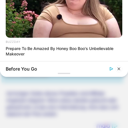
Smartphone Startseite
BUZZDAY
Suchen:
Prepare To Be Amazed By Honey Boo Boo's Unbelievable
Makeover
BUZZDAY
Before You Go
Polar Bear Approaches Fishermen - Watch
Auf einigen Seiten dieses Projektes sind Affiliate-
Angebote integriert. Wenn etwas darüber gebucht oder
gekauft wird, ist das eine Unterstützung, ohne dass sich
dadurch der Preis ändert.