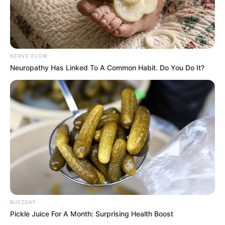
Städtebaus. Die von den Türmen der mittelalterlichen
Klosterkirche St. Trinitatis (Wahrzeichen von Neuruppin)
überragte Stadt grenzt an die geschützte Landschaft der
Ruppiner Schweiz.
NERVE FLOW
Neuropathy Has Linked To A Common Habit. Do You Do It?
Tempelgarten Neuruppin
Einst für den preußischen Kronprinzen
Friedrich angelegt, besitzt der Garten mit
seiner orientalischen, barocken und
klassizistischen Gestaltung ein unvergleichbares
Aussehen.
Museum Neuruppin
Im Noeldechen-Haus, einem der
prunkvollsten im Stil des Klassizismus
erbauten Gebäude Neuruppins, wird über
BUZZDAY
die Geschichte von Stadt und Umland aber auch über die
Pickle Juice For A Month: Surprising Health Boost
beiden berühmtesten hier geborenen Personen, den