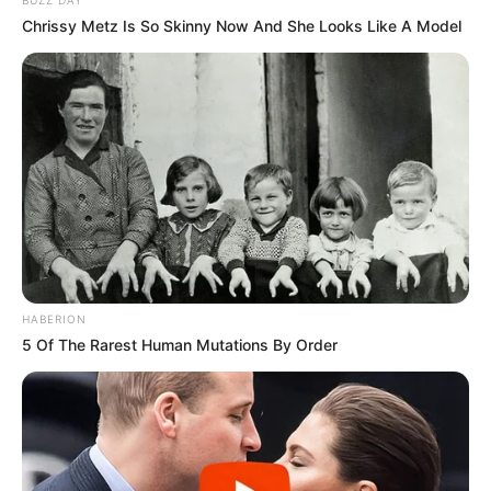
in Lindenberg eingerichtet und sogar einen Teil der
Chrissy Metz Is So Skinny Now And She Looks Like A Model
Strecke wiedereröffnet, auf dem seither regelmäßig
ein Museumsbahnbetrieb mit originalen Fahrzeugen
stattfindet. Informationen unter
www.pollo.de
.
Storchendorf Linum - Das kleine zu Fehrbellin
gehörende Dorf ist von einer Teichlandschaft mit
zirka 240 ha Wasserfläche umgeben. Dadurch
wurde Linum zu einem Eldorado für Störche, die
hier in den Sommermonaten ihre Jungen aufziehen.
Außerdem dienen die Teiche im Herbst
abertausenden Kranichen und Gänsen als Rastplatz
bei ihrem Flug in den Süden.
HABERION
5 Of The Rarest Human Mutations By Order
Schloss Marquardt - Ein Schloss im Potsdamer
Ortsteil Marquardt, das sich heute im Stil des
Neobarock und der Neorenaissance zeigt. Die
Anlage entstand nach mehrfacher Erweiterung
eines mittelalterlichen Landguts. Informationen unter
de.wikipedia.org/wiki/Schloss_Marquardt
.