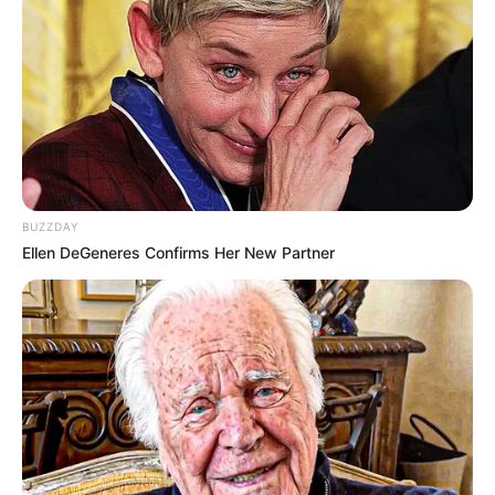
Friedrich von Kahlbutz
.
Dampferfahrten mit dem legendären HERTHA
Dampfer aus Berlin - Die Kyritzer Seenkette gilt als
Insidertipp für berlinnahe Urlaubsregionen, mit ihrer
idyllischen Insel im Untersee und die Dampferfahrt
durch den Waldkanal sind ein ganz besonderes
Erlebnis und wird schon jetzt von gut informierten
Berliner Kurzurlaubern, Segelsportlern und Anglern
BUZZDAY
genutzt. Da Boote mit Verbrennungsmotor nicht
Ellen DeGeneres Confirms Her New Partner
gestattet sind, ist diese nordwestlich von Berlin
liegende Region noch ein Geheimtipp, auch wegen
der erholsamen Ruhe ohne störenden Lärm von
Sportmotorbooten. Eine Ausnahme bilden der
HERTHA Dampfer und das kleine Schwesterschiff
NEPTUN, auf denen man von Mai bis September
von der Fahrgastschifffahrt Wusterhausen
organisierte Dampferfahrten unternehmen kann. Seit
1928 besteht diese Schifffahrtstradition auf dem