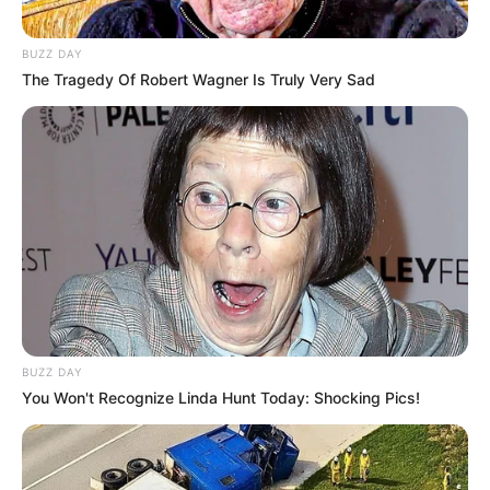
Klempowsee mit der alten Dame Hertha, der 1886
gebaute Berliner Dampfer, wonach die jungen
BUZZ DAY
Gründer 1892 ihren Fußballverein HERTHA BSC
The Tragedy Of Robert Wagner Is Truly Very Sad
1892 e.V. benannten. Eine einmalige und
spannende Historie mit glimpflichem Schicksal: Die
Reeder-Familie Dentler rettete das altberliner
Original 1968 vor dem Hochofen. Sie zog das Schiff
in Berlin vom Schrott, ohne zu wissen, dass es sich
um "die alte Dame HERTHA" handelte. In Bantikow
und Wusterhausen gibt es außerdem
Campingplätze und in Wusterhausen und Kyritz
Strandbäder mit Nichtschwimmerbereich,
Wasserrutsche und Bootsverleih. Diverse am Ufer
gelegene Hotels und Restaurants vervollständigen
BUZZ DAY
die Urlaubs- und Freizeitangebote. Informationen
You Won't Recognize Linda Hunt Today: Shocking Pics!
unter
www.hertha-dampfer.de
. Eingetragen von
M.Ship.
Schloss Ribbeck - In der Gründerzeit wurde das in