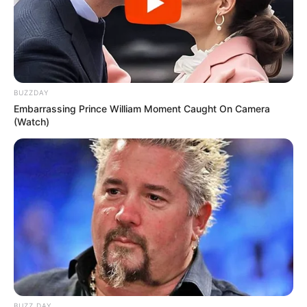
Schlossruine Zerbst - Die Ruine des 1945 zerstörten
Schlosses lässt den einstigen Prunk der Residenz
des Fürstentums Anhalt-Zerbst noch erahnen.
Informationen unter
www.schloss-zerbst.de
.
BUZZDAY
Tierpark Arche Noah in Klötze - Ein kleiner Tierpark,
Embarrassing Prince William Moment Caught On Camera
in dem vorwiegend einheimische Tiere gehalten
(Watch)
werden. Der von der Stadt Klötze betriebene Park
kann kostenlos besichtigt werden. Informationen
unter
de.wikipedia.org/wiki/
Tierpark Arche_Noah Kl
ötze
.
Wendland-Therme Gartow - Ein großzügig
angelegtes Freizeit- und Erholungsbad mit Innen-
und Außenbecken, 50-Meter-Rutsche, 25-Meter-
Bahnen, Kinderbecken und einem 33°C warmen
Sole-Becken. Informationen unter
www.wendlandth
erme.de
.
BUZZ DAY