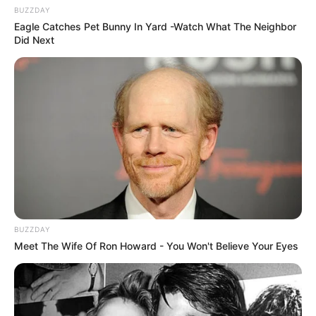
BUZZDAY
Eagle Catches Pet Bunny In Yard -Watch What The Neighbor
Did Next
BUZZDAY
Meet The Wife Of Ron Howard - You Won't Believe Your Eyes
Hier werden die
schönsten Urlaubsregionen in
Deutschland
vorgestellt. Hierzu gehören
Berglandschaften
,
romantische Flusstäler
,
märchenhafte
Ausflugsziele
und
Naturparadiese
.