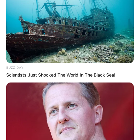
stehende Klosteranlage einmal die
bedeutendste Anlage ihrer Art in der Mark Brandenburg
war. Hiervon zeugen die im romanisch-gotischen Stil
erbaute Klosterkirche und weitere historische
Backsteinbauten.
Schloss Wiesenburg
Ein umfangreiches Schloss- und
Parkensemble im Naturpark Hoher
BUZZ DAY
Fläming. Hauptattraktion ist der 123 ha
Scientists Just Shocked The World In The Black Sea!
große Schlosspark, der neben den Potsdamer Garten-
und Parkanlagen zu den bedeutendsten
Gartenkunstwerken in Brandenburg gehört.
Aussichtsturm Blumenthal
Zwischen Heiligengrabe und Blumenthal,
rund 10 km südwestlich von Wittstock,
steht einer der höchsten aus Holz erbauten