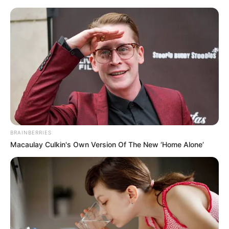
Bad Elster - Floratempel
Bad Elster
Veranstaltungen
Hotels
BRAINBERRIES
Macaulay Culkin's Own Version Of The New ‘Home Alone’
«
zurück
Bad Elster
weiter
»