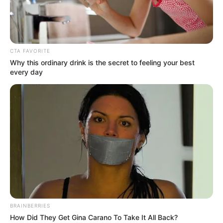
Der zwischen Gondelteich und Paul-Schindel-Park
stehende Floratempel ist eines von vielen Denkmälern,
die das Stadtbild von Bad Elster verschönern.
CTA FAVORITE
Why this ordinary drink is the secret to feeling your best
every day
Bilder von Sehenswürdigkeiten mit touristischen
Informationen über Bad Elster:
BRAINBERRIES
How Did They Get Gina Carano To Take It All Back?