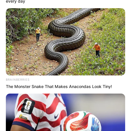
every day
BRAINBERRIES
The Monster Snake That Makes Anacondas Look Tiny!