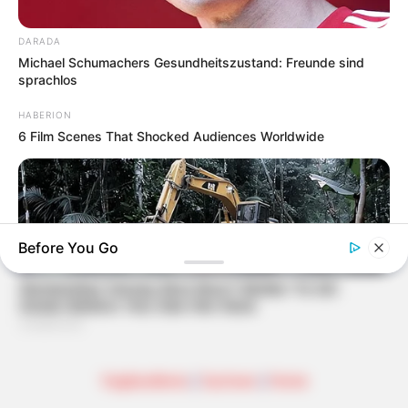
DARADA
Michael Schumachers Gesundheitszustand: Freunde sind
sprachlos
HABERION
6 Film Scenes That Shocked Audiences Worldwide
Before You Go
Vogtlandkreis
|
Sachsen
|
Home
HABERION
Video Of Giant Anaconda Is Going Viral All Over The World.