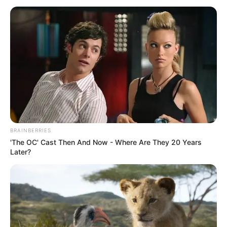
Ausflugsziele, Sehenswürdigkeiten,
Freizeitangebote und Museen in und im Umkreis
von Bad Elster:
Umkreissuche Tourismus Bad Elster
Museen in und um Bad Elster
Kinderausflugsziele für Bad Elster
Kindergeburtstag feiern
BRAINBERRIES
'The OC' Cast Then And Now - Where Are They 20 Years
Schlösser und Burgen in und um Bad Elster
Later?
Tagesausflugsziele für Bad Elster
Bademöglichkeiten
Wandern
Ausflug mit der Bahn
Kinoprogramm