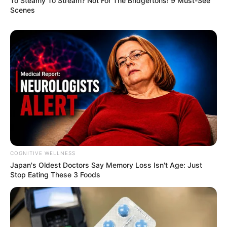
To Steamy To Stream? Not For The Bridgertons! 9 Must-See
Scenes
COGNITIVE WELLNESS
Japan's Oldest Doctors Say Me​mory Lo​ss Isn't Age: Just
Stop Eating These 3 Foods