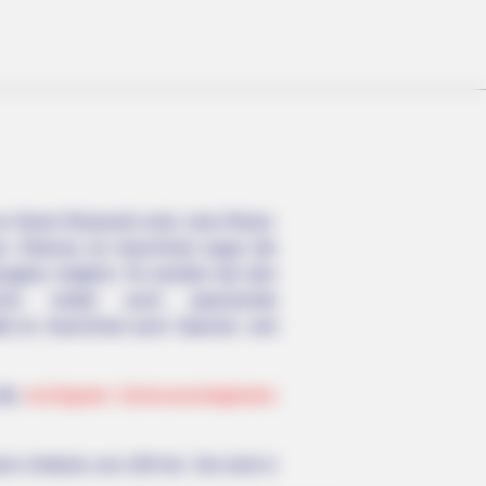
n Ihrem Reiseziel sind, eine Reise-
n. Ebenso ist manchmal sogar die
Gruppen möglich. Es werden bei den
sucht, wobei auch spannende
ibt es manchmal auch Spezial- und
etly Fixing Blood Sugar Crashes
lle
wichtigsten Sehenswürdigkeiten
 Tonight!)
em Umkreis von 100 km. Sie sind in