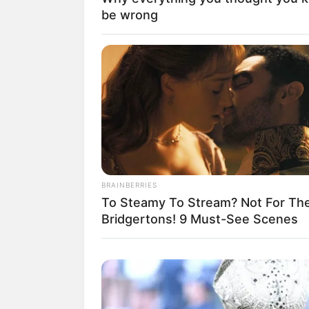
be wrong
Suchen:
Auf einigen Seiten dieses P
eine Unterstützung, ohne da
BRAINBERRIES
To Steamy To Stream? Not For Th
Bridgertons! 9 Must-See Scenes