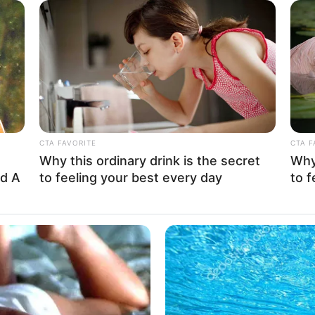
ationale
Angebot von Get Your Guide
.
 Touristische Informationen und zum Teil auch weitere gefüh
er für Marbach am Neckar
zu finden, mit Anpassung an Smart
tionsseite zum Thema
Tourismusinformation und Fremdenver
führer gesucht werden.
HEALTHYREHABCARE
He Said He'd Be Up At
17 Actors You Didn't Kn
Mind
rb eines
Reiseführers für Marbach am Neckar
als Buch oder 
CTA FAVORITE
CTA F
ionen und Reiseveranstaltern werden sogar
kostenlose Reisefüh
Why this ordinary drink is the secret
Why 
ed A
to feeling your best every day
to f
ung gesucht? Neben
Veranstaltungslisten
für ganz Deutschland 
stellt werden.
 Deutschland
GLYCOGEN SUPPORT
FRIDA