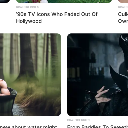
Unexpectedly
BRAINBERRIES
BRAIN
’90s TV Icons Who Faded Out Of
Cul
altung kostenlos eintragen:
Hollywood
Own
eg, damit in den Geschichtsbüchern was steht. Heute gibt's
MFH
BUZZ 
h
Willie Nelson's House Will Leave You
Wha
Speechless - Take A Look
You
Impressum & Kontakt
Auf Quermania werben
BRAINBERRIES
knew about water might
From Baddies To Sweethe