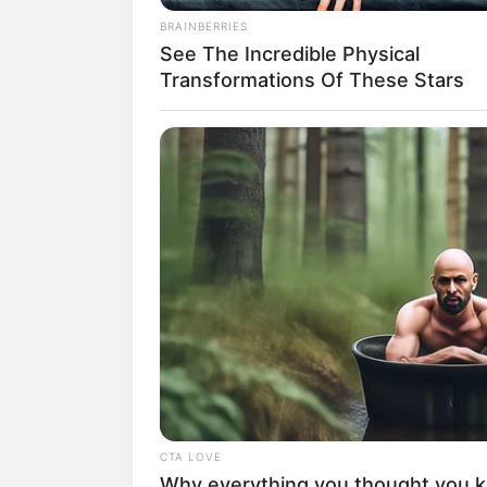
BRAINBERRIES
See The Incredible Physical
Deutschlandweit Veranst
Transformations Of These Stars
Früher zog man in den Kri
Sonderversagen.
GLOBENOW
Schumacher verlässt das Bett nac
12-jähriger Genesung
Quermania folgen:
CTA LOVE
Why everything you thought you 