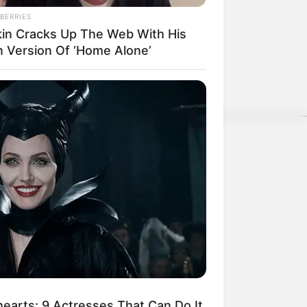
BERRIES
kin Cracks Up The Web With His
 Version Of ‘Home Alone’
 nur noch Bürokratie, Steuern und
DAY
t This Snake Does—Experts Say
weitere Kalauer
 Can't Unsee It
arts: 9 Actresses That Can Do It