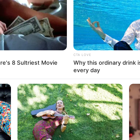
's
Eat This Daily To Keep Sugar Below
Stop
100
Viag
7
CTA LOVE
e's 8 Sultriest Movie
Why this ordinary drink i
önsten Städtereisezielen in Deutschland
. Hierzu gehören
reizvo
every day
mit
romantischen Stadtkernen
. Sie sind
beliebte Wochenendrei
el in Marbach am Neckar
buchen.
ürdigkeiten und Ausflugsziele:
RADAR MEDIA
Camera Quite Like This
Caught On Camera: Chao
llendorf
-
Botanischer Garten in Osnabrück