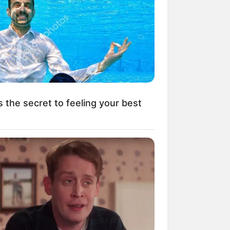
 Waiting In Line: The 87¢ Generic
ra Is Actually "Self-Serve" In Aisle
s the secret to feeling your best
lle Kurstädte
und
historische Städte
seziele
.
s As Giant Snakes Attack