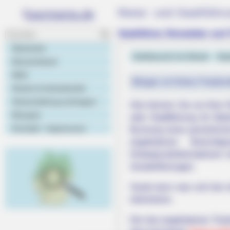
Reise- und Stadtführ
Stadtführer, Reiseleiter un
Startseite
Geldtausch im Urlaub
Kap
Deutschland
Welt
Morgen ist Hohes Friedens
Hotels & Unterkünfte
Veranstaltung eintragen
Hier können Sie vor Ihrer
Rezepte
oder Stadtführung für Ma
Kontakt - Impressum
Buchung eines persönliche
angebotenen Besichti
Hintergrundinformationen 
RURAL HEARTS
Sonderführungen.
Tired Of Explaining Farm Life? M
Vorab kann man sich bei 
Singles
informieren.
Die hier angebotenen Ticke