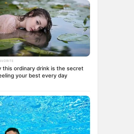
rte Touren sind alternativ auch auf
phones und Tablets. Außerdem kann
kehrsamt Marbach am Neckar
nach
ow Were Gay—No. 7 Will Blow Your
Broschüre bei Amazon.de. Und von
AVORITE
rer
angeboten.
this ordinary drink is the secret
eeling your best every day
können auf unseren Seiten auch die
Y PLANS