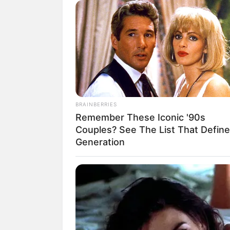
Hier ist das gesamte intern
Nichts passendes gefunden?
unsersem
Onlinestadtführ
noch auf unserer Informa
einem Stadt- bzw. Fremden
RURAL HEARTS
She Asked About Saturday Night. 
Four.
Möglich ist auch der Erwe
BRAINBERRIES
vielen Tourismusorganisat
Remember These Iconic '90s
Couples? See The List That Defin
Oder wird eine Veranstalt
Generation
passenden
Eintrittskarten
be
Die schönsten Städte in
BUZZ DAY