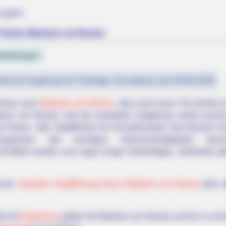
ungen
d Tickets Marbach am Neckar
italanlagen
fest (in Augsburg ein Feiertag): Sonnabend, den 08.08.2026
 Reise nach
Marbach am Neckar
, aber auch wenn Sie bereits a
rbach am Neckar und die erweiterte Umgebung online buche
n Reise- oder Stadtführers für Einzeltouristen und kleinere 
gungstouren alle wichtigen Sehenswürdigkeiten be
vermittelt werden und sogar einige Geheimtipps. Außerdem g
GLYCOGEN SUPPORT
eet Columbus Country
Columbus Adults Are Qui
einer
virtuellen Stadtführung durch Marbach am Neckar
über a
With This Compound (Try
ts für
Erlebnisse
gelten für Marbach am Neckar und bis zu ein