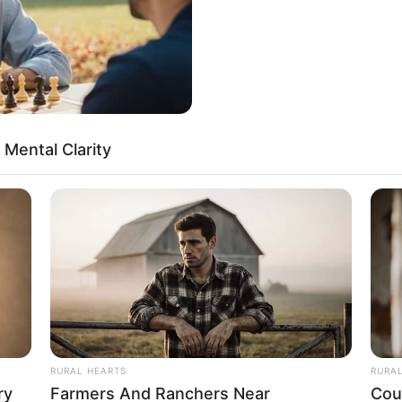
 Mental Clarity
RURAL HEARTS
RURA
ry
Farmers And Ranchers Near
Cou