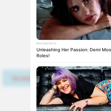
Look Closer When You See Barron
Girlfriend
BRAINBERRIES
Unleashing Her Passion: Demi Moor
Weiter geht es mit den
sch
Roles!
Hier werben
Und hier das passende
Hot
Wenig bekannte Sehensw
INSTANTHUB
You’ve Never Seen Kate React On 
Söder Tor in Bad Sooden-A