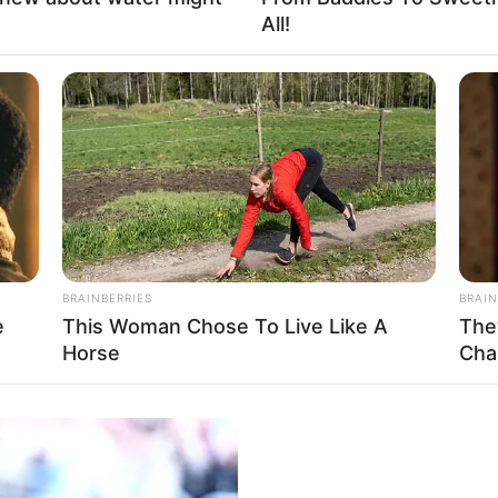
All!
rojektes sind Affiliate-Angebote integriert. Wenn etwas darüber
ss sich dadurch der Preis ändert.
BRAINBERRIES
BRAIN
e
This Woman Chose To Live Like A
The
Horse
Cha