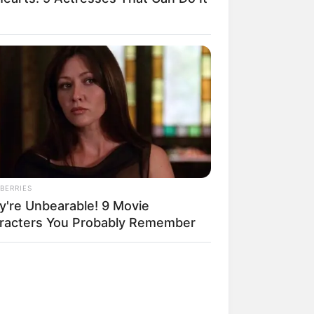
 gebucht oder gekauft wird, ist das
BERRIES
y're Unbearable! 9 Movie
racters You Probably Remember