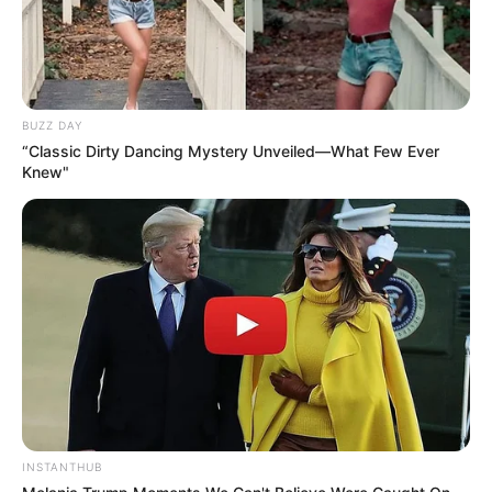
für Personen mit Behinderungen per E-Mail an
falko.goethel@quermania.de
vorgeschlagen werden.
Anfragen, die über den Inhalt dieser Seite hinausgehen,
können leider nicht beantwortet werden.
Gibt es stattdessen durch die Behinderung oder aus
BUZZ DAY
anderen Gründen auftretender Kummer oder Sorgen, so
“Classic Dirty Dancing Mystery Unveiled—What Few Ever
Knew"
kann das
Sorgentelefon
(z.B. der Telefonseelsorge)
angerufen werden.
Wäre es nicht besser, wenn sich die Präsidenten und
Generäle mit Knüppeln gegenseitig erschlagen würden,
statt mit ihren Herdenarmeen so viele andere Menschen
zu ermorden?
weitere Kalauer
INSTANTHUB