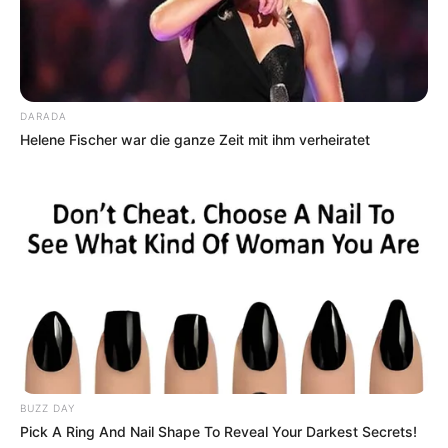
DARADA
Städtereisen sind mehr oder weniger gut für Behinderte
Helene Fischer war die ganze Zeit mit ihm verheiratet
geeignet. Unter den
schönsten Städten in Deutschland
gibt es
10 Favoriten
.
Links zu touristischen Informationen und
Angeboten für Behinderte mit Hotels und
Unterkünften:
In der nachfolgenden Auflistung werden Internetseiten mit
Reiseangeboten, Übernachtungsmöglichkeiten und
weiteren Ausflugszielen für Behinderte vorgestellt. Es
BUZZ DAY
handelt sich hierbei um Urlaubs- und
Pick A Ring And Nail Shape To Reveal Your Darkest Secrets!
Ausflugsmöglichkeiten in Deutschland, in Europa und in