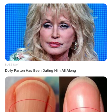
BUZZ DAY
Dolly Parton Has Been Dating Him All Along