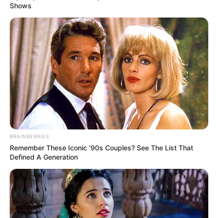
Shows
Freilichtmuseum Stade
Anhand zahlreicher originaler
Einrichtungsgegenstände wird in zwei
historischen Bauernhäusern und einer
Bockwindmühle das ehemalige bäuerliche Leben im Alten
Land zwischen Elbe und Nordseeküste anschaulich
dargestellt.
Links zu Ausflugszielen für Menschen mit
BRAINBERRIES
Behinderungen in und um Hamburg:
Remember These Iconic '90s Couples? See The List That
Defined A Generation
Garten der Schmetterlinge - Im Ortsteil Friedrichsruh
der Gemeinde Aumühle fliegen schon seit 1985 die
Schmetterlinge der Fürstin Elisabeth von Bismarck.
Doch der Park hat noch weitere Attraktionen, zu
denen der singende Wassergarten, das