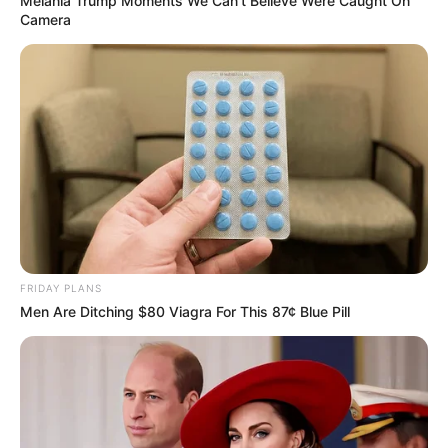
Melania Trump Moments We Can't Believe Were Caught On
Quermania folgen:
Impressum & Kontakt
Camera
Smartphone Startseite
Suchen:
FRIDAY PLANS
Men Are Ditching $80 Viagra For This 87¢ Blue Pill
Auf einigen Seiten dieses Projektes sind Affiliate-
Angebote integriert. Wenn etwas darüber gebucht oder
gekauft wird, ist das eine Unterstützung, ohne dass sich
dadurch der Preis ändert.