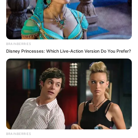
Bambushaus und das Haus der Bäume gehören.
Informationen unter
www.garten-der-schmetterlinge.
de
.
Wildgehege Klövensteen - Im Klövensteen, einem
unter Landschaftsschutz stehenden Waldgebiet an
BRAINBERRIES
der Grenze von Hamburg in Richtun Wedel, gibt es
Disney Princesses: Which Live-Action Version Do You Prefer?
ein Wildgehege mit Wildschweinen, Mufflons,
Rehen, Hirschen, Frettchen und Uhus, das
kostenlos besichtigt werden kann. Die Tiere können
sogar gefüttert werden. Ausreichend
Parkmöglichkeiten sind unmittelbar vor dem
Wildpark, an der Waldschänke, vorhanden. Lage
des Wildgeheges auf der Landkarte von
OpenStreet
Map
.
Naherholungsgebiete in Rosengarten - In und an
der im Süden von Hamburg liegenden
Einheitsgemeinde Rosengarten gibt es mehrere
BRAINBERRIES