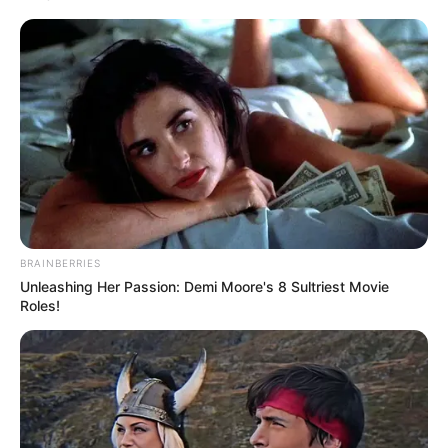
Auf dem großen Gelände werden auch alte
Haustierrassen gehalten, Vorführungen von alten
Handwerkstechniken dargeboten und das ganze Jahr
über Aktionstage durchgeführt.
Wildpark Schwarze Berge
Ein 50 ha großer Wildpark in den
Harburger Bergen bei Rosengarten-
Vahrendorf mit rund 100 verschiedenen
Tierarten und einem Aussichtsturm, dem Elbblick-Turm.
Der ebenfalls in den Harburger Bergen liegende Park ist
BRAINBERRIES
das ganze Jahr über ein ideales Ausflugsziel für Freizeit
Unleashing Her Passion: Demi Moore's 8 Sultriest Movie
Roles!
und Erholung von Kindern und Erwachsenen
gleichermaßen.
Arboretum Ellerhoop-Thiensen
Zweifellos gehört die zwischen Pinneberg
und Barmstedt liegende und auch als