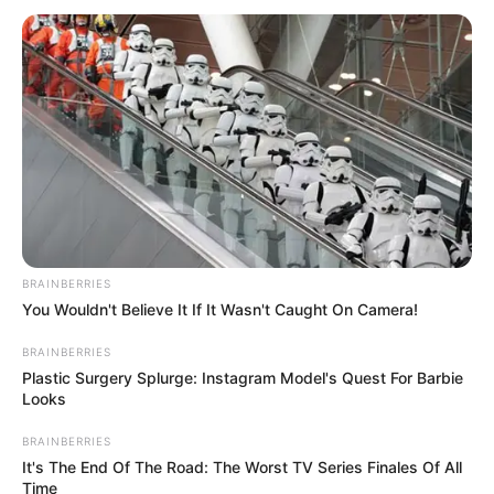
Als ältester weitgehend gitterloser Tierpark
der Welt hat der einzige große Privatzoo
Deutschlands zahlreiche alte und neue
Attraktion. Neben mehreren begehbaren Gehegen
gehören hierzu auch die wunderschöne Parkanlage mit
seltenen Pflanzen und frei lebenden exotischen Tieren.
Außenalster in Hamburg
Ein riesiger inmitten von Hamburg
liegender See, der vollständig von
Promenaden, Grünanlagen und
BRAINBERRIES
You Wouldn't Believe It If It Wasn't Caught On Camera!
prunkvollen Villen umgeben ist.
BRAINBERRIES
Freilichtmuseum am Kiekeberg
Plastic Surgery Splurge: Instagram Model's Quest For Barbie
Looks
In den Harburger Bergen, vor den Toren
Hamburgs
gelegen, zeigt das
BRAINBERRIES
Freilichtmuseum in über 30 historischen
It's The End Of The Road: The Worst TV Series Finales Of All
Gebäuden das Landleben des 16. bis 20. Jahrhunderts.
Time