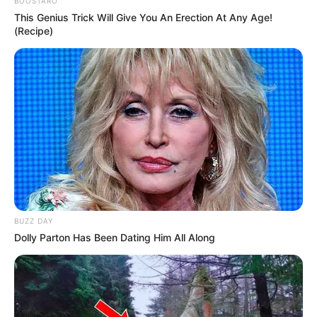
BOOSTARO
original erhaltene Dampfstraßenbahn
This Genius Trick Will Give You An Erection At Any Age!
Touristen und Ausflügler zur
(Recipe)
Schiffsanlegestelle am Chiemsee.
Links zu Museen, Ausstellungen und
Freilichtmuseen in und um Inzell:
Bergbaumuseum Achthal - Unterhalb des
Teisendorfer Berges wird allerhand wissens- und
bemerkenswertes zum Erzbergbau und der
Eisenverarbeitung ausgestellt. Informationen unter
BUZZ DAY
www.bergbaumuseum-achthal.de
.
Dolly Parton Has Been Dating Him All Along
Naturkunde- und Mammut-Museum (Mammutheum)
bei Siegsdorf - Der Entdeckung von 40.000 Jahre
alten Mammutknochen hat das geologische und
naturkundliche Museum nebst Steinzeitpark seine