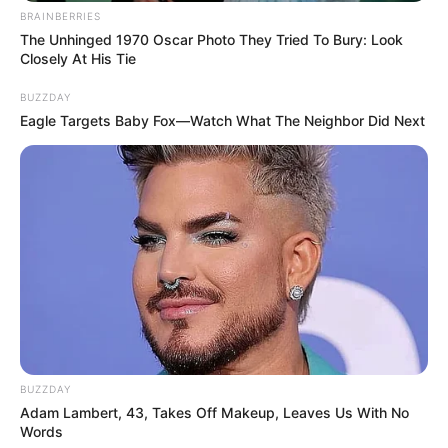
BRAINBERRIES
The Unhinged 1970 Oscar Photo They Tried To Bury: Look
Closely At His Tie
BUZZDAY
Eagle Targets Baby Fox—Watch What The Neighbor Did Next
Hier gibt es eine Auswahl der
beliebtesten Museen in
Deutschland
.
Die interessantesten, spannendsten und meistbesuchten
Museen und Ausstellungen siehe auch unter
beliebteste
Museen in Deutschland
.
BUZZDAY
Deutsche Museen und Ausstellungen nach
Adam Lambert, 43, Takes Off Makeup, Leaves Us With No
Rubriken:
Words