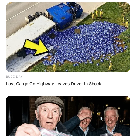
Auto- und Oldtimermuseen
DDR-Museen
Museen und Erinnerungsstätten der DDR-Grenze
Dinosaurierausstellungen und Urzeittiere
Eisenbahnmuseen
Filmmuseen und Filmparks
Modelleisenbahnausstellungen
BUZZ DAY
Museumseisenbahnen und Dampflokfahrten
Lost Cargo On Highway Leaves Driver In Shock
Technikmuseen und Luftfahrtausstellungen
Höhlen und Besucherbergwerke
Wilder Westen und Westernstädte
Parkanlagen mit Miniaturausstellungen
Archäologische Museen und Ausstellungen