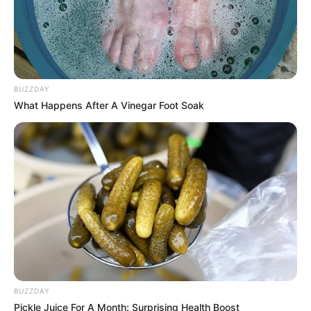
BUZZDAY
What Happens After A Vinegar Foot Soak
Wäre es nicht besser, wenn sich die Präsidenten und
Generäle mit Knüppeln gegenseitig erschlagen würden,
statt mit ihren Herdenarmeen so viele andere Menschen
zu ermorden?
weitere Kalauer
Quermania folgen:
Impressum & Kontakt
Smartphone Startseite
BUZZDAY
Pickle Juice For A Month: Surprising Health Boost