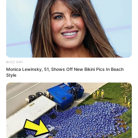
können im Museumsladen auch einige Erzeugnisse
gekauft werden.
Das große Freigelände in Nabburg-Neusath wurde
übrigens nur angelegt, weil im Nachbarort Perschen,
unmittelbar an der Naab, schon 1964 eine Pfarrhofanlage
als Bauernmuseum eröffnet wurde. Dieser zweite
Standort ist somit die Keimzelle des Museums, das
deshalb auch als Oberpfälzer Freilandmuseum Neusath-
BUZZ DAY
Perschen bezeichnet wird. Im Anschluss an den Besuch
Monica Lewinsky, 51, Shows Off New Bikini Pics In Beach
des Freigeländes kann deshalb noch das jeweils
Style
nachmittags geöffnete Bauernmuseum im Nachbarort
Perschen besichtigt werden.
Puzzle