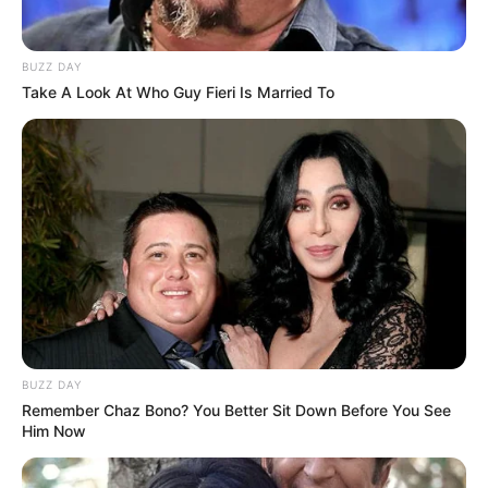
Schlösser und Burgen in und um Nabburg
Tagesausflugsziele für Nabburg
BUZZ DAY
Take A Look At Who Guy Fieri Is Married To
Bademöglichkeiten
Wandern
Ausflug mit der Bahn
Kinoprogramm
Angebote für Behinderte
Aussichtstürme
Kletterparks
Tier- und Zooparks
BUZZ DAY
Fremdenverkehrsamt und Tourist Information
Remember Chaz Bono? You Better Sit Down Before You See
Veranstaltung für Nabburg eintragen
Him Now