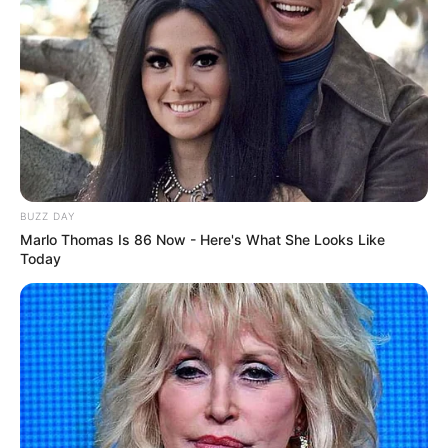
Weitere Informationen über Nabburg im Internet:
Hotels in Nabburg
www.nabburg.de
de.wikipedia.org/
wiki/Nabburg
Kauf- und Lesetipps:
Reiseführer Nabburg
Hotel Nabburg
hier
buchen
BUZZ DAY
Marlo Thomas Is 86 Now - Here's What She Looks Like
Today
Lage des Oberpfälzer Freilandmuseums bei
Nabburg:
Hier kann die
Route zu diesem Ausflugsziel
berechnet
werden
, auch vom
aktuellen Standort
aus
. Außerdem