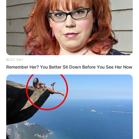
Quermania folgen:
Impressum & Kontakt
Smartphone Startseite
Suchen:
BUZZ DAY
Remember Her? You Better Sit Down Before You See Her Now
Auf einigen Seiten dieses Projektes sind Affiliate-
Angebote integriert. Wenn etwas darüber gebucht oder
gekauft wird, ist das eine Unterstützung, ohne dass sich
dadurch der Preis ändert.