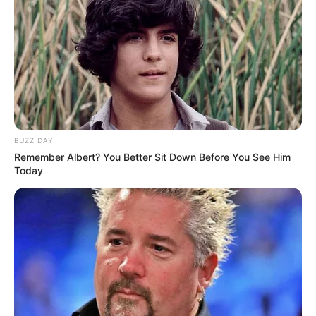
BUZZ DAY
Remember Albert? You Better Sit Down Before You See Him
Today
Ausflugsziele, Sehenswürdigkeiten, Freizeitziele
und Museen in und im Umkreis von Nabburg:
Umkreissuche Tourismus Nabburg
Museen in und um Nabburg
Kinderausflugsziele für Nabburg
Kindergeburtstag feiern