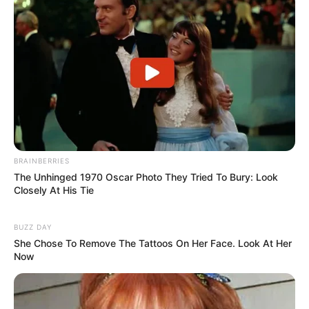
Lageplan als
größere Karte zeigen
.
Bilderfreigabe: Die Bilder dieser Seite dürfen unter
bestimmten Bedingungen für private und kommerzielle
Zwecke kostenlos benutzt werden. Weiteres siehe
Bilderfreigabe
.
BRAINBERRIES
Das Wissen, das die Bauern schon seit Jahrtausenden
The Unhinged 1970 Oscar Photo They Tried To Bury: Look
Closely At His Tie
bei der Tier- und Pflanzenzucht anwenden, hatte
Charles Darwin 1858 der universitären Welt gelehrt. Die
mussten die Abstammungslehre ja endlich auch mal
BUZZ DAY
lernen.
She Chose To Remove The Tattoos On Her Face. Look At Her
Now
weitere Kalauer