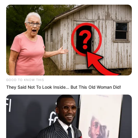
Nabburg - Oberpfälzer Freilandmuseum
Nabburg
Veranstaltungen
Hotels
GOOD TO KNOW THIS
They Said Not To Look Inside... But This Old Woman Did!
«
zurück
Nabburg