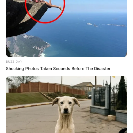
Dinosaurierausstellungen und Urzeittiere
Eisenbahnmuseen
Filmmuseen und Filmparks
Modelleisenbahnausstellungen
Museumseisenbahnen und Dampflokfahrten
Technikmuseen und Luftfahrtausstellungen
BUZZ DAY
Höhlen und Besucherbergwerke
Shocking Photos Taken Seconds Before The Disaster
Wilder Westen und Westernstädte
Parkanlagen mit Miniaturausstellungen
Archäologische Museen und Ausstellungen
Erlebnisausflüge
Hier können
Eintrittskarten für beliebte
Sehenswürdigkeiten und Museen im Internet
erworben