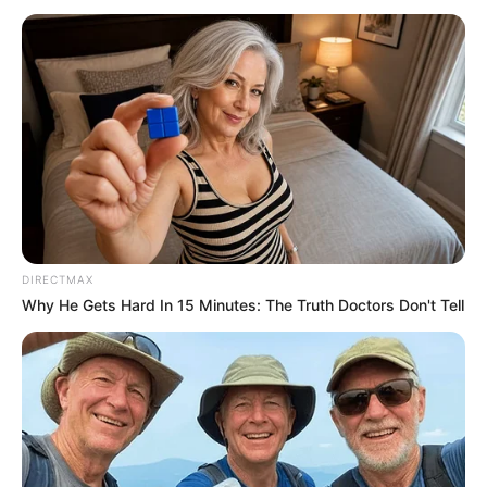
Bei der im
Münsterland
liegenden
Wasserburg handelt es sich in Wirklichkeit
um ein Schloss, das von einem blühenden
Park umgeben ist. In der Burg befindet sich das Droste-
Museum, in dem anhand originaler
Einrichtungsgegenstände an die Dichterin Annette von
Droste-Hülshoff erinnert wird.
Kunstmuseum Pablo Picasso in Münster
Im ehemaligen Druffelschen Hof, einem
klassizistischen Bürgerhaus, werden im
DIRECTMAX
Why He Gets Hard In 15 Minutes: The Truth Doctors Don't Tell
Wechsel verschiedene Werke von Pablo
Picasso präsentiert, aber auch von Zeitgenossen und
Freunden des Künstlers.
Mühlenhof-Freilichtmuseum Münster
Rund um eine wieder errichtete
Bockwindmühle aus dem Emsland wurde