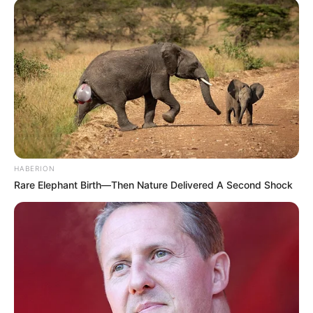
Auf einigen Seiten dieses Projektes sind Affiliate-
Angebote integriert. Wenn etwas darüber gebucht oder
gekauft wird, ist das eine Unterstützung, ohne dass sich
dadurch der Preis ändert.
HABERION
Rare Elephant Birth—Then Nature Delivered A Second Shock