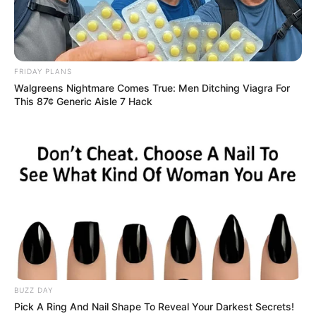
ein Freilichtmuseum mit 30 historischen
Bauernhäusern und ländlichen Arbeitsstätten errichtet, in
denen das Leben unserer Vorfahren anschaulich
dargestellt wird.
FRIDAY PLANS
Walgreens Nightmare Comes True: Men Ditching Viagra For
Burg Bentheim
This 87¢ Generic Aisle 7 Hack
Auf einem felsigen Berg oberhalb der Stadt
Bad Bentheim steht eine der größten
Burganlagen Norddeutschlands. Die weit
sichtbare Befestigung wurde um 1050 erstmals erwähnt
und ist sehr gut erhalten. Außerdem wurde im 19. und 20.
Jahrhundert der ehemalige Palas zu einem Schloss
umgebaut.
Schloss und Kloster Bentlage in Rheine
Als Schloss und als Kloster wird die
Anlage bezeichnet, da das ursprünglich
BUZZ DAY
aus dem 16. Jahrhundert stammende
Pick A Ring And Nail Shape To Reveal Your Darkest Secrets!