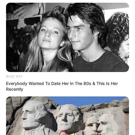
verpflichtet. Gezeigt werden daher Entwürfe und
Arbeiten aus den Bereichen Kunst, Design und
Architektur. Informationen unter
www.hnbm.de
.
Eingetragen von HNBM.
Baumberger-Sandstein-Museum - Mehr als nur tote
Steine - das Sandsteinmuseum in Havixbeck.
Hätten Sie geahnt, zu welchem Beruf im
Münsterland ein Liter Schnaps pro Tag und Mann
gehörte? Können Sie sich vorstellen, wozu ein
Bildhauer im 18. Jahrhundert einen Wagenheber
BUZZ DAY
brauchte? Haben Sie schon einmal eine
Everybody Wanted To Date Her In The 80s & This Is Her
mittelalterliche Sandsteinfigur mit einem Holzbein
Recently
gesehen? Man muss sich nicht für Steine
begeistern, um das Baumberger-Sandstein-Museum
interessant zu finden. Alles in diesem Museum dreht
sich rund um den sehr kalkhaltigen und weichen
Sandstein, der seit über 1000 Jahren im
Münsterland abgebaut wird. Das feinkörnige