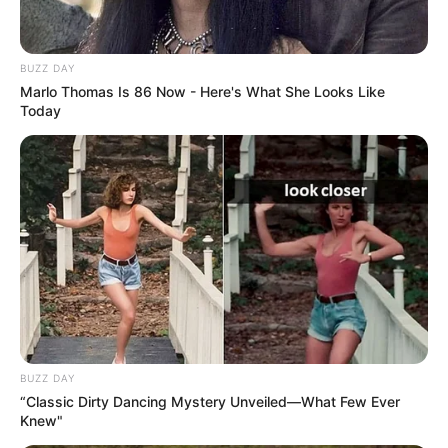
BUZZ DAY
Marlo Thomas Is 86 Now - Here's What She Looks Like
Wäre es nicht besser, wenn sich die Präsidenten und
Today
Generäle mit Knüppeln gegenseitig erschlagen würden,
statt mit ihren Herdenarmeen so viele andere Menschen
zu ermorden?
weitere Kalauer
Quermania folgen:
Impressum & Kontakt
Smartphone Startseite
BUZZ DAY
“Classic Dirty Dancing Mystery Unveiled—What Few Ever
Knew"
Suchen: