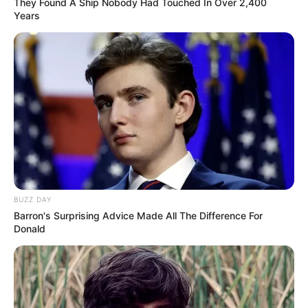
They Found A Ship Nobody Had Touched In Over 2,400
Years
BUZZ DAY
Barron's Surprising Advice Made All The Difference For
Donald