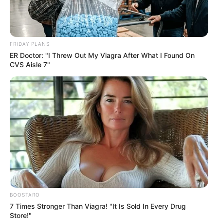
FRIDAY PLANS
ER Doctor: "I Threw Out My Viagra After What I Found On
CVS Aisle 7"
Hier gibt es eine Auswahl der
beliebtesten Museen in
Deutschland
.
BOOSTARO
7 Times Stronger Than Viagra! "It Is Sold In Every Drug
Store!"