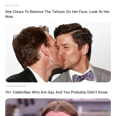
BUZZ DAY
Puppen- und Spielzeugmuseum Coesfeld - In der
She Chose To Remove The Tattoos On Her Face. Look At Her
Walkenbrückenstraße 25 in der Nähe des
Now
Marktplatzes können sich die Besucher auf eine
Miniatur- Zeitreise begeben. Über 90 antike
Puppenstuben, eine interessante Sammlung alter
Dampfmaschinen, Puppen, mit denen Mädchen um
1900 gespielt haben und die man zum
Repräsentieren ins beste Zimmer setzte,
Blechspielzeug, Zinnsoldaten und vieles mehr. Das
Museum vermittelt zahlreiche spannende Einblicke
in die Lebens-, Schul- und Arbeitswelt unserer
Vorfahren . Öffnungszeiten: mittwochs, samstags,
sonntags jeweils von 14.30 bis 17.30 Uhr.
THEGAMESDAY
Gruppenführungen müssen vorab telefonisch
10+ Celebrities Who Are Gay And You Probably Didn't Know
vereinbart werden. Tel. 02541 70912 Eingetragen
von Marlene Langehanenberg, Museumsleitung.
LWL-Museum für Naturkunde - Ein Museum am