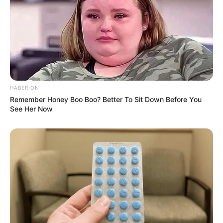
Aasee in Münster, in dem unter anderem Fossilien
von Dinosauriern gezeigt werden. Informationen
unter
de.wikipedia.org/wiki/
LWL-Museum für Naturk
unde
.
Lepramuseum Münster-Kinderhaus - Informationen
über eine der ältesten und furchtbarsten Krankheiten
der Welt. Informationen unter
www.lepramuseum.de
.
HABERION
Remember Honey Boo Boo? Better To Sit Down Before You
Planetarium im LWL-Museum für Naturkunde - Das
See Her Now
Zeiss-Planetarium in Münster ist eines der
modernsten Großplanetarien in Deutschland und
bietet unter einer 20 Meter großen Kuppel 260
Menschen Platz. Informationen unter
www.lwl.org/L
WL/
Kultur/WMfN/
Zeiss Planetarium/
. Eingetragen
von rudi.
Schloss Ahaus - Im Zentrum der kleinen Stadt
Ahaus steht ein barockes Wasserschloss, das im 17.
und 18. Jahrhundert aus einer ehemaligen