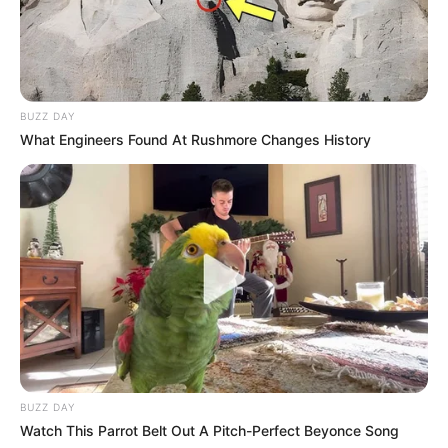
Steinmaterial wird jedoch nicht nur in Form filigraner
Steinmetzarbeiten und mittelalterlicher Skulpturen
präsentiert. Der rote Faden, der sich durch den
ehemaligen Bauernhof Rabert zieht, ist die Arbeit
der Steinbrecher, Steinmetzen und Bildhauer -
BUZZ DAY
Berufe, die in der Vergangenheit rund um die
What Engineers Found At Rushmore Changes History
Baumberge eine große Bedeutung hatten.. Die
Ausstellungsstücke reichen von einer gewaltigen
Steinsäge bis hin zu fein gearbeiteten
mittelalterlichen Skulpturen. Im Hof liegen Knüpfel,
Schlageisen und Sandstein für den "Selbstversuch"
der Besucher bereit. Heute ungewöhnlich: Der
Eintritt ist frei! Wer Geld ausgeben will, hat im
gemütlichen Museumscafé (mit Gartenterrasse) oder
im Museumsshop Gelegenheit dazu. Das Museum
liegt in der alten Bauerschaft Gennerich und ist vom
Ortskern in fünf Minuten zu Fuß zu erreichen.
BUZZ DAY
Informationen unter
www.sandsteinmuseum.de
.
Watch This Parrot Belt Out A Pitch-Perfect Beyonce Song
Eingetragen von Dr. Joachim Eichler.