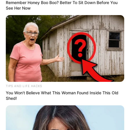
Remember Honey Boo Boo? Better To Sit Down Before You
See Her Now
Links zu Museen, Ausstellungen und
Freilichtmuseen in und um Bad Salzdetfurth,
Almstedt, Westfeld, Sibesse, Sehlem und
Adenstedt:
Roemer- und Pelizaeus-Museum - Mit seinen
Sammlungen zur Natur- und Völkerkunde sowie zur
Kunst- und Kulturgeschichte gehört das im 19.
Jahrhundert gegründete Museum zu den
bedeutendsten kulturellen Einrichtungen in
TIPS AND LIFE HACKS
Hildesheim. Die Ausstellung zeigt
You Won't Believe What This Woman Found Inside This Old
Kunstgegenstände von Altägypten, China, Japan
Shed!
und Peru, befasst sich aber ebenso mit der
Entstehung der Erde und der Entwicklung des
Menschen. Informationen unter
www.rpmuseum.de
.
Domäne Marienburg - Eine mittelalterliche