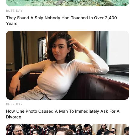
Die beliebtesten Museen in Deutschland:
BUZZ DAY
They Found A Ship Nobody Had Touched In Over 2,400
Years
BUZZ DAY
How One Photo Caused A Man To Immediately Ask For A
Divorce