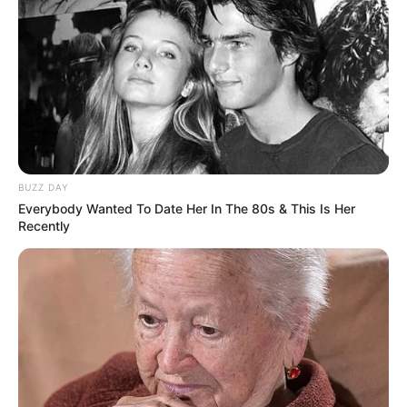
Wilder Westen und Westernstädte
Parkanlagen mit Miniaturausstellungen
Archäologische Museen und Ausstellungen
Erlebnisausflüge
Hier können
Eintrittskarten für beliebte
Sehenswürdigkeiten und Museen im Internet
erworben
BUZZ DAY
werden, um Warteschlangen zu vermeiden, sowie
Bücher
Everybody Wanted To Date Her In The 80s & This Is Her
über Museen in Deutschland
von Amazon.de.
Recently
Kompass zu den Nachbarregionen von Bad
Salzdetfurth, Almstedt, Westfeld, Sibesse, Sehlem
und Adenstedt:
N
W
O