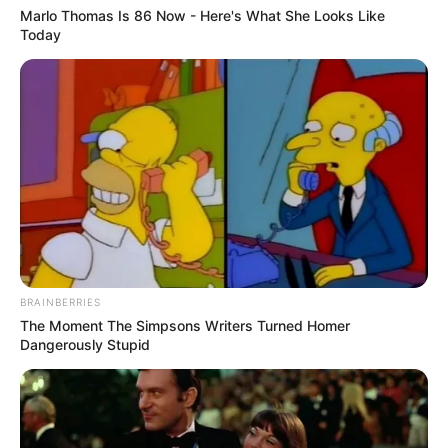
gekauft wird, ist das eine Unterstützung, ohne dass sich
Marlo Thomas Is 86 Now - Here's What She Looks Like
Today
dadurch der Preis ändert.
BRAINBERRIES
The Moment The Simpsons Writers Turned Homer
Dangerously Stupid