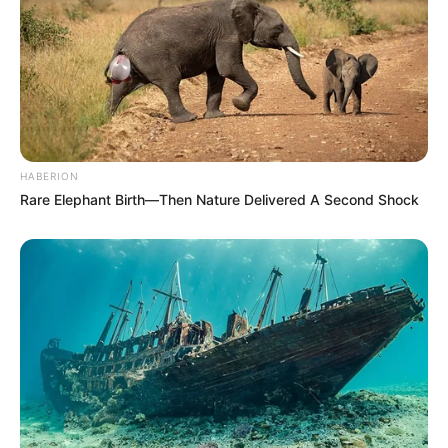
Aufstieg des ersten Heißluftballons der Gebrüder
Montgolfier im Jahre 1783. Informationen unter
ww
w.luftfahrtmuseum-hannover.de
.
Hannoversches Straßenbahn-Museum - In Sehnde-
Wehmingen bei Hannover zeigt ein 1987
gegründeter Verein weit über 100 verschiedene
HABERION
Straßenbahnwagen aller Zeiten, die zum Teil sogar
Rare Elephant Birth—Then Nature Delivered A Second Shock
wieder fahrtüchtig gemacht wurden und auf einer
Museumsstrecke vorgeführt werden bzw. zum
Mitfahren einladen. Informationen unter
www.wehmi
ngen.de
.
Museum für Landtechnik und Landarbeit in Börry -
Ein agrarhistorisches Freilichtmuseum, das einen
Einblick in das bäuerliche Leben verschiedener
Epochen gibt. Informationen unter
www.museum-lan
dtechnik.de
.