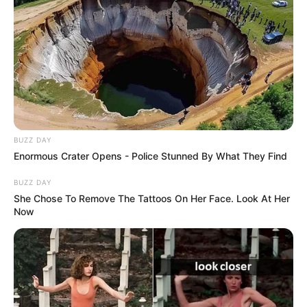
Diese Seite mit Museen und Daueraustellungen zeigt die
Ergebnisse der
Suche nach Museen und Ausstellungen in
Deutschland
.
Deutschlandweit Veranstaltung kostenlos
eintragen:
BUZZ DAY
Enormous Crater Opens - Police Stunned By What They Find
BUZZ DAY
She Chose To Remove The Tattoos On Her Face. Look At Her
Now
Wäre es nicht besser, wenn sich die Präsidenten und
Generäle mit Knüppeln gegenseitig erschlagen würden,
statt mit ihren Herdenarmeen so viele andere Menschen
zu ermorden?