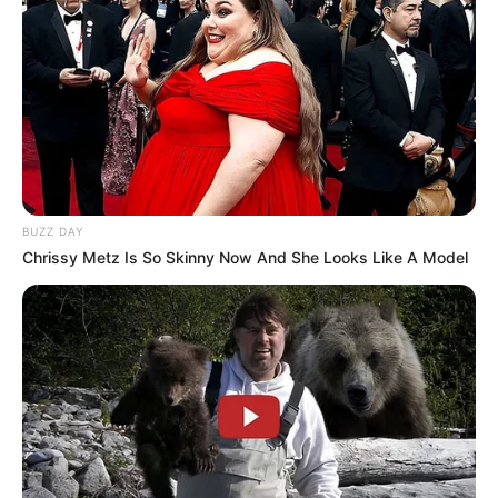
Hier gibt es eine Auswahl der
beliebtesten Museen in
Deutschland
.
BUZZ DAY
Chrissy Metz Is So Skinny Now And She Looks Like A Model
Weitere Museen, Schauwerkstätten und
Ausstellungen in Brandenburg und Berlin:
Museen in Brandenburg und Berlin
Die interessantesten, spannendsten und meistbesuchten
Museen und Ausstellungen siehe auch unter
beliebteste