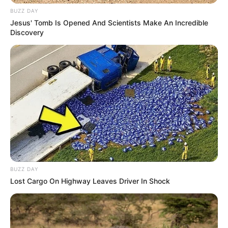
Friedhof begraben. Im alten Pfarrhaus, seinem
BUZZ DAY
letzten Wohnort, wurde deshalb ein Museum
Jesus' Tomb Is Opened And Scientists Make An Incredible
eingerichtet, in dem einige original eingerichtete
Discovery
Räume und natürlich auch einige seiner Werke
besichtigt werden können. Informationen unter
www.
wilhelm-busch-haus.de
.
Bergbaumuseum Lautenthals Glück - In der
Bergstadt Lautenthal im Oberharz befindet sich ein
ehemaliges Silberbergwerk, das den Bürgern von
Lautenthal einst Reichtum und Glück bescherte. Die
Förderung wurde in den 1950er Jahren eingestellt.
Heute kann die über mehrere Jahrhunderte
ausgebeutete Grube unter sachkundiger Führung
befahren und besichtigt werden. Informationen unter
BUZZ DAY
Lost Cargo On Highway Leaves Driver In Shock
www.lautenthals-glueck.de
.
Luftfahrtmuseum Laatzen-Hannover - Eine
Ausstellung rund um die Geschichte der Luftfahrt mit
mehr als 4.000 Exponaten, beginnend mit dem