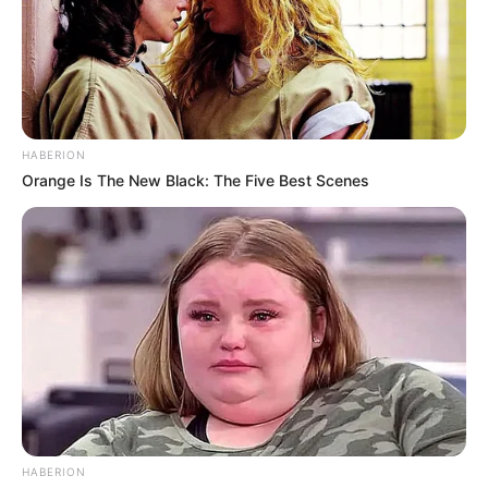
Lichtensteinhöhle" und "Ein Riff auf Reisen".
Kaiserpfalz Goslar
Einst war das von 1040 bis 1050 erbaute
Bauwerk die größte und prunkvollste
Kaiserresidenz im heutigen Deutschland,
HABERION
heute ist sie die Hauptsehenswürdigkeit von Goslar. Sie
Orange Is The New Black: The Five Best Scenes
beherbergt eine Ausstellung zur Geschichte des
Wanderkaisertums.
Bergbaumuseum Rammelsberg
Mehr als 1000 Jahre lang hatte die Stadt
Goslar dem Erzbergbau am Rammelsberg
ihren Wohlstand zu verdanken. Heute ist
das stillgelegte und zum Museum ausgebaute Bergwerk
ein Bestandteil der UNESCO-Weltkulturstätte Goslar. Die
Anlage gehört zu den beeindruckendsten
Berbbaumuseen in Deutschland.
HABERION