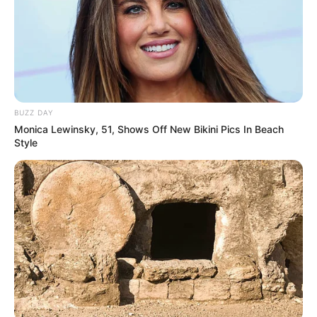
Burganlage in Hildesheim-Marienburg, die bei
Führungen auch von innen besichtigt werden kann.
Ursprünglich gabe es auf dem Gelände auch ein
Schulmuseum mit einem nachgebauten alten
Klassenraum aus der Zeit um 1900. Dieses kann in
den neuen Räumlichkeiten der Volkshochschule
Hildesheim besucht werden. Informationen unter
de.
BUZZ DAY
Monica Lewinsky, 51, Shows Off New Bikini Pics In Beach
wikipedia.org/
wiki/Domäne Marienburg
.
Style
Schnarch-Museum Alfeld - Wissenschaftliche und
kuriose Exponate aus mehreren Jahrhunderten, die
das Schnarchen verhindern sollen, werden in dem
Museum in Alfeld-Langenholzen gezeigt.
Informationen unter
www.schnarchmuseum.de
.
Wilhelm Busch Museum in Mechtshausen - In dem
kleinen Ort Mechtshausen, bei Seesen, verbrachte
der Dichter und Zeichner Wilhelm Busch die letzten
Jahre seines Lebens. Er liegt auch auf dem hiesigen