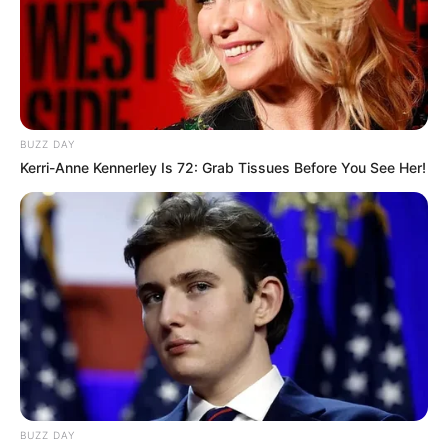
Entstehung der modernen Architektur (Bauhaus) ist das
zum UNESCO-Welterbe gehörenden Fagus-Werk in
Alfeld (Leine) ein lohnendes Ausflugsziel.
Schloss Marienburg
Die wie ein Märchenschloss wirkende
BUZZ DAY
Residenz gehört zu den imposantesten
Kerri-Anne Kennerley Is 72: Grab Tissues Before You See Her!
neugotischen Bauwerken in Deutschland.
Einst für die Frau des Königs von Hannover errichtet,
besitzt die Anlage sowohl von außen als auch im Inneren
ein sehr prunkvolles Aussehen, das allerdings wegen des
egoistischen Verhaltens durch den ehemaligen
Eigentümer einigen Schaden genommen hat.
Stadtmuseum Einbeck
Im Einbecker Stadtmuseum spielt das
berühmte Einbecker Bier eine große Rolle.
Aber auch historische Fahrräder aus
BUZZ DAY