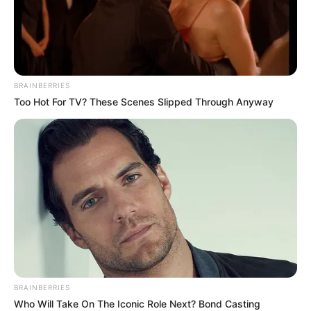
Kunstwerke aus 6.000 Jahren Kulturgeschichte der
Menschheit betrachtet werden können, ist das Museum
das meistbesuchte in Berlin und eines der bekanntesten
in ganz Deutschland.
BRAINBERRIES
Tropical Islands
(6 mal gewählt)
Too Hot For TV? These Scenes Slipped Through Anyway
Eine tropische Bade- und Erlebniswelt in
der größten freitragenden Halle der Welt,
in der ganz nebenbei ein riesiger
Regenwald heranwächst. Da in der Halle auch
übernachtet werden kann, ist das in
Brandenburg
stehende Tropical Island gerade in den Wintermonaten
ein beliebtes
Ferienziel
.
Deutsches Museum in München
(6 mal
gewählt)
Mit 28.000 ausgestellten Objekten aus den
BRAINBERRIES
Bereichen Naturwissenschaft und Technik
Who Will Take On The Iconic Role Next? Bond Casting