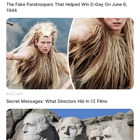
The Fake Paratroopers That Helped Win D-Day On June 6,
1944
Hier gibt es
Tipps für weltweite Reiseziele
.
Deutschlandweit Veranstaltung kostenlos
eintragen:
BUZZ DAY
Secret Messages: What Directors Hid In 12 Films
Wäre es nicht besser, wenn sich die Präsidenten und
Generäle mit Knüppeln gegenseitig erschlagen würden,