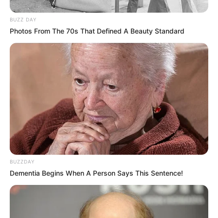
BUZZ DAY
Photos From The 70s That Defined A Beauty Standard
BUZZDAY
Dementia Begins When A Person Says This Sentence!