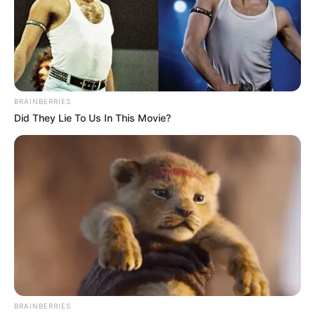
des Schriftstellers gezeigt, der mit seinen
Indianerromanen um den Apachenhäuptling Winnetou
und dem Westernhelden Old Shatterhand berühmt wurde.
Hierzu gehört auch das Wild-West-Blockhaus "Villa
Bärenfett" mit originalen Gebrauchs- und
Kunstgegenständen der Indianer Nordamerikas.
BRAINBERRIES
Did They Lie To Us In This Movie?
Schloss Neuschwanstein
(14 mal gewählt)
Das berühmteste Schloss des einstigen
Schlösserkönigs Ludwig II. von Bayern
steht auf einem Berg vor dem großartigen
Panorama der Tiroler Alpenmassive. Durch sein
märchenhaftes Aussehen dürfte das Bauwerk wohl das
bekannteste Schloss Deutschlands sein. Es kann das
ganze Jahr, also auch im Winter, per Führung besichtigt
werden.
Zugspitze
(8 mal gewählt)
BRAINBERRIES