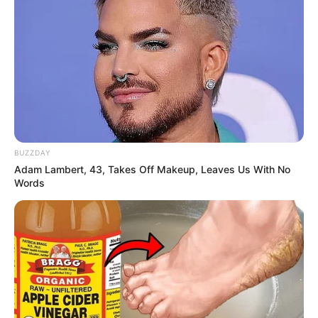
Hierzu gehören das ägyptische Wabenlabyrinth Tinka
Tempel, das Tiefseelabyrinth mit einem
überdimensionalen U-Boot, der Weg durch Kongo King im
dunklen Herz Afrikas und das Zauberlabyrinth. Die vier
Welten sind sogar so spannend, dass der Eintritt für
Kinder unter 12 Jahren nur in Begleitung mit
Erwachsenen gestattet ist.
Zoologischer Garten Leipzig
(4 mal
BUZZDAY
gewählt)
Adam Lambert, 43, Takes Off Makeup, Leaves Us With No
In Leipzig gibt es einen der
Words
traditionsreichsten und gleichzeitig
modernsten Zoos Deutschlands mit einmaligen
Erlebnislandschaften. In der riesigen Tropenhalle
Gondwana sind auch im Winterhalbjahr Bootfahrten durch
einen tropischen Regenwald möglich.
Reichstagsgebäude in Berlin
(3 mal