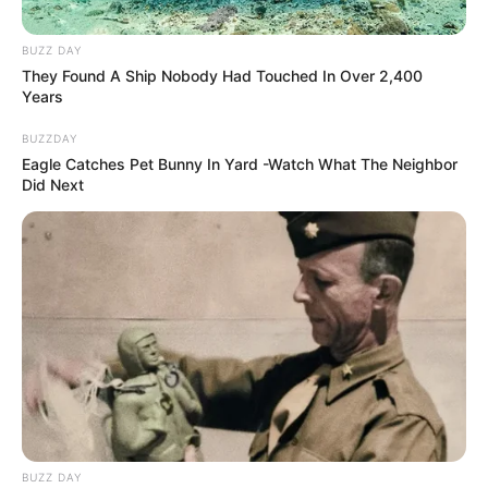
Vorschläge für Reiseziele auf der ganzen Welt
BUZZ DAY
They Found A Ship Nobody Had Touched In Over 2,400
Years
BUZZDAY
Eagle Catches Pet Bunny In Yard -Watch What The Neighbor
Did Next
BUZZ DAY