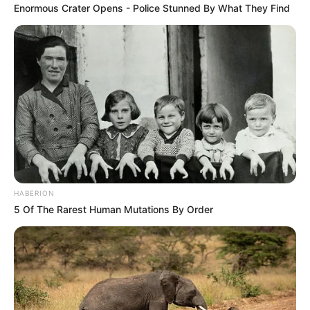
Enormous Crater Opens - Police Stunned By What They Find
Auf einigen Seiten dieses Projektes sind Affiliate-
Angebote integriert. Wenn etwas darüber gebucht oder
gekauft wird, ist das eine Unterstützung, ohne dass sich
dadurch der Preis ändert.
HABERION
5 Of The Rarest Human Mutations By Order