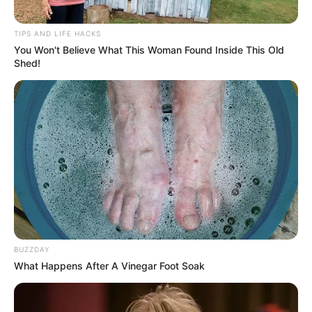
Winterausflugsziele in Mecklenburg-Vorpommern
Winterausflugsziele in Niedersachsen (einschl. Bre
TIPS AND LIFE HACKS
men)
You Won't Believe What This Woman Found Inside This Old
Shed!
Winterausflugsziele in Nordrhein-Westfalen
Winterausflugsziele in Rheinland-Pfalz
Winterausflugsziele in Sachsen
Winterausflugsziele in Sachsen-Anhalt
Winterausflugsziele in Schleswig-Holstein
Winterausflugsziele in Thüringen
Hotels, Unterkünfte und Winterreiseziele:
BUZZDAY
Hotelangebote und Preisvergleiche
What Happens After A Vinegar Foot Soak
Winterurlaub an Nord- und Ostsee
Reiseziele in südlichen Ländern