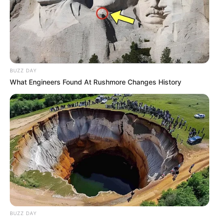
statt mit ihren Herdenarmeen so viele andere Menschen
zu ermorden?
weitere Kalauer
Quermania folgen:
Impressum & Kontakt
BUZZ DAY
Smartphone Startseite
What Engineers Found At Rushmore Changes History
Suchen:
BUZZ DAY