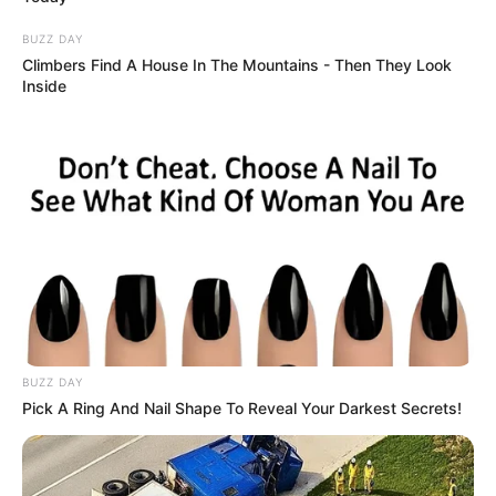
Naturkundemuseum in Berlin
(0 mal
BUZZ DAY
Climbers Find A House In The Mountains - Then They Look
gewählt)
Inside
Mit dem weltweit größten aufgebauten
Skelett eines Dinosauriers gehört das
Museum für Naturkunde zu den faszinierendsten
musealen Einrichtungen der Hauptstadt.
Vitra Design Museum in Weil am Rhein
(0
mal gewählt)
In Weil am Rhein steht ein von dem
berühmten Architekten Frank O. Gehry
entworfenes Bauwerk, in dem sich ein international
beachtetes Designmuseum befindet, das bei jedem
BUZZ DAY
Wetter und im Winter besucht werden kann. Dank des
Pick A Ring And Nail Shape To Reveal Your Darkest Secrets!
Museums ist Weil am Rhein auch als Stadt der Stühle
bekannt.
zur Abstimmung
Puzzle