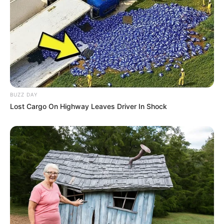
Winterausflugsziele finden:
BUZZ DAY
Lost Cargo On Highway Leaves Driver In Shock
Ausflugsmöglichkeiten im Winter nach
Bundesländern:
Winterausflugsziele in Baden-Württemberg
Winterausflugsziele in Bayern
mit der nördlichen
Re
gion Franken
Winterausflugsziele in Brandenburg und Berlin
Winterausflugsziele in Hessen