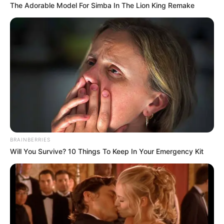
Deutschlands höchster Berg liegt 2962
The Adorable Model For Simba In The Lion King Remake
Metern über NN. Er ist sowohl im Sommer
als auch im Winter ein beliebtes
Ausflugsziel.
Berliner Fernsehturm
(7 mal gewählt)
Im Zentrum von Berlin, in der Nähe des
Alexanderplatzes, steht das höchste
Bauwerk Deutschlands. Die
Besucherplattform bietet eine Aussicht wie aus dem
Flugzeug.
BRAINBERRIES
Will You Survive? 10 Things To Keep In Your Emergency Kit
Pergamonmuseum Museumsinsel Berlin
(7 mal gewählt)
Im Pergamonmuseum stehen vom
Winterwetter geschützt mehrere Bauwerke
antiker Monumentalarchitektur. Deshalb, und weil hier
orientalische und vorderasiatische Skulpturen und