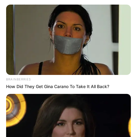
Die schönsten Winterausflugsziele in Deutschland
Abstimmung
Wintersport
Puzzle
Bald ist Hohes Friedensfest (in Augsburg ein Feiertag):
Sonnabend, den 08.08.2026
Auch für den Winter gibt es in Deutschland interessante
BRAINBERRIES
und spannende Ausflugsziele und Freizeitangebote.
How Did They Get Gina Carano To Take It All Back?
Hierzu gehören insbesondere
Museen
und
Erlebnisbäder
,
die das ganze Jahr über besucht werden können. Aber
auch die Besichtigung tropischer Gärten lohnt sich, da es
mehrere große Hallen und Gewächshausanlagen gibt, in
denen auch in der kalten Jahreszeit eine üppige
Pflanzenpracht aus südlichen Ländern bewundert werden
kann. Die meisten der hier vorgestellten Ausflugsziele