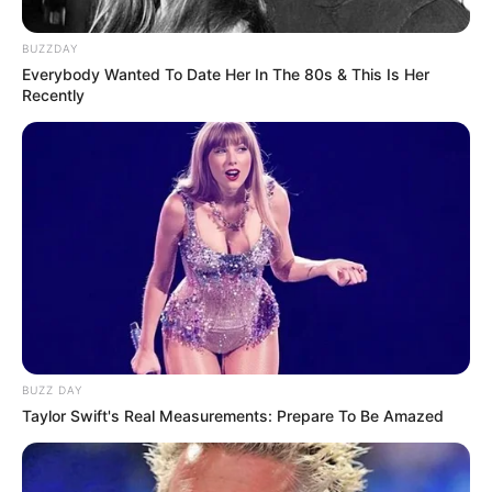
Reisen:
BUZZDAY
Ferienwohnung in Hameln
mit einem Besuch des
Everybody Wanted To Date Her In The 80s & This Is Her
Weserberglandes
Recently
Flug und Hotel zusammen buchen
Das
richtige Handgepäck im Flugzeug
mitnehmen
Geld umtauschen in Thailand und in Malaysia
Tipps zum
preiswerten Transfer zwischen Flughafen
Bangkok und Hotel
Die
schönsten Urlaubs- und Reiseziele
in
Deutschla
nd
Die
beliebtesten Städte
in Deutschland mit
Übersich
tskarte
BUZZ DAY
Taylor Swift's Real Measurements: Prepare To Be Amazed
Reiseziele in Europa
sowie
Bilder von Singapur
und
von
Ägypten
Oder wie wäre es mit dem Kauf einer
Immobilie
in