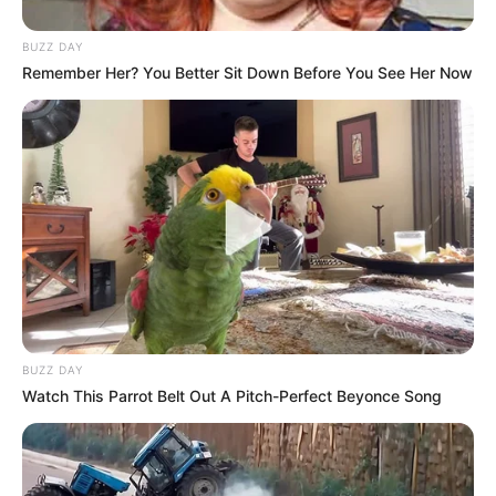
BUZZ DAY
Remember Her? You Better Sit Down Before You See Her Now
BUZZ DAY
Watch This Parrot Belt Out A Pitch-Perfect Beyonce Song
Zu den
schönsten Urlaubsregionen in Deutschland
gehören
Berglandschaften
,
romantische Flusstäler
,
endlose Sandstrände
und
Naturparadiese
.