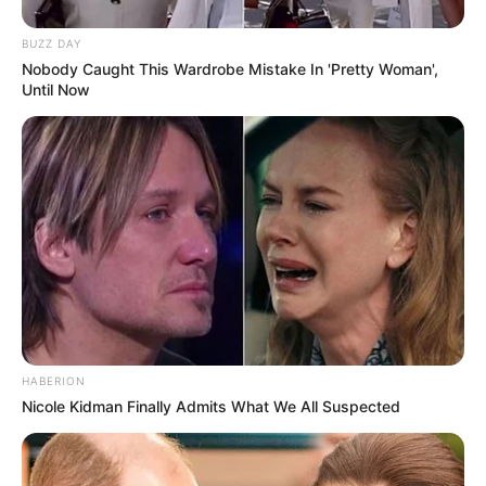
BUZZ DAY
Nobody Caught This Wardrobe Mistake In 'Pretty Woman',
Until Now
Auf einigen Seiten dieses Projektes sind Affiliate-
Angebote integriert. Wenn etwas darüber gebucht oder
gekauft wird, ist das eine Unterstützung, ohne dass sich
dadurch der Preis ändert.
HABERION
Nicole Kidman Finally Admits What We All Suspected