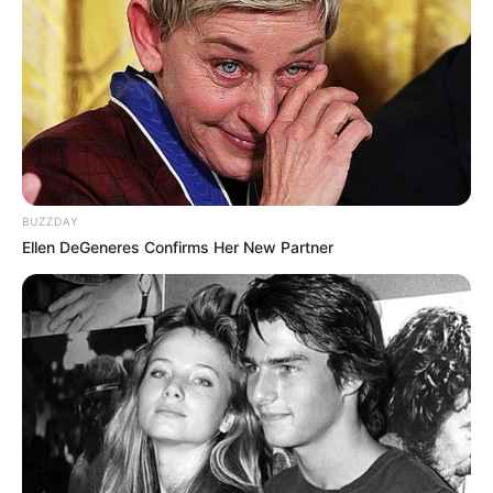
Allgäu
-
Alpen
-
Altmühltal
-
Bayerischer Wald
-
Bodensee
-
Eifel
-
Fränkische Schweiz
-
Harz
-
Hunsrück
-
Lüneburger Heide
-
Mecklenburgische Seenplatte
-
Mittelrhein (UNESCO Welterbe)
-
Mosel
-
Nordsee
-
Ostsee
-
Rhön
-
Sächsische Schweiz
-
Sauerland
-
Schwarzwald
-
Spessart
-
Spreewald
-
Teutoburger Wald
-
Thüringer Wald
und
Rennsteig (Rennsteigwanderung)
-
BUZZDAY
Weserbergland
-
Westerwald
-
Zittauer Gebirge
Ellen DeGeneres Confirms Her New Partner
Touristinformationen in Deutschland:
Weitere Rubriken und Einträge über Urlaub und