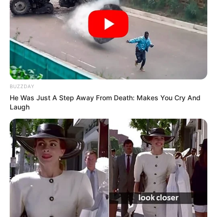
Wäre es nicht besser, wenn sich die Präsidenten und
Generäle mit Knüppeln gegenseitig erschlagen würden,
statt mit ihren Herdenarmeen so viele andere Menschen
zu ermorden?
BUZZDAY
weitere Kalauer
He Was Just A Step Away From Death: Makes You Cry And
Laugh
Quermania folgen:
Impressum & Kontakt
Smartphone Startseite
Suchen: