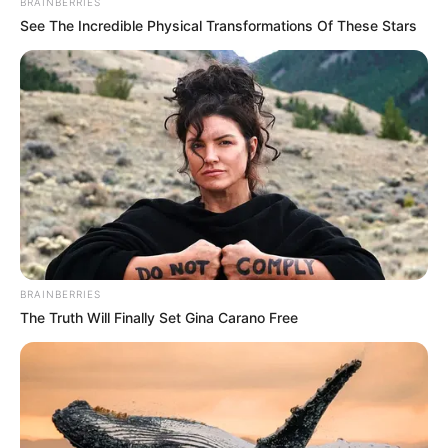
BRAINBERRIES
See The Incredible Physical Transformations Of These Stars
Suchen:
Auf einigen Seiten dieses Projektes sind Affiliate-
Angebote integriert. Wenn etwas darüber gebucht oder
gekauft wird, ist das eine Unterstützung, ohne dass sich
dadurch der Preis ändert.
BRAINBERRIES
The Truth Will Finally Set Gina Carano Free