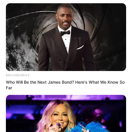
Camping statt Hotel, Pension oder
Ferienwohnung:
Camping in Deutschland
Campingplätze in Bruchsal
Weitere Tipps zum Thema Urlaub in Deutschland:
Die schönsten Urlaubsziele in Deutschland
BRAINBERRIES
Who Will Be the Next James Bond? Here's What We Know So
Die beliebtesten Städtereiseziele in Deutschland
Far
Die schönsten Wochenendreiseziele
Die attraktivsten Wellnesshotels in Deutschland
Vorschläge für Urlaubsziele auf der ganzen