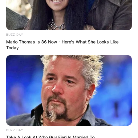
BUZZ DAY
Marlo Thomas Is 86 Now - Here's What She Looks Like
Today
BUZZ DAY
Take A Look At Who Guy Fieri Is Married To