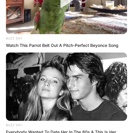
BUZZ DAY
Watch This Parrot Belt Out A Pitch-Perfect Beyonce Song
BUZZ DAY
Everybody Wanted To Date Her In The 80s & This Is Her