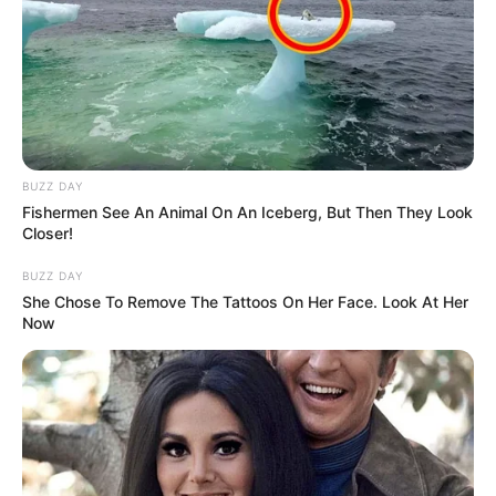
BUZZ DAY
Fishermen See An Animal On An Iceberg, But Then They Look
Closer!
BUZZ DAY
She Chose To Remove The Tattoos On Her Face. Look At Her
Now