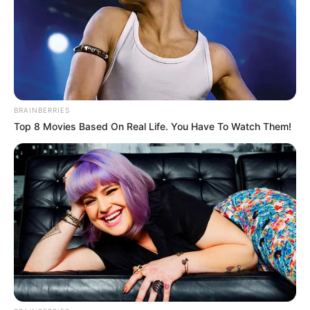
Wäre es nicht besser, wenn sich die Präsidenten und
BRAINBERRIES
Generäle mit Knüppeln gegenseitig erschlagen würden,
Top 8 Movies Based On Real Life. You Have To Watch Them!
statt mit ihren Herdenarmeen so viele andere Menschen
zu ermorden?
weitere Kalauer
Quermania folgen:
Impressum & Kontakt
Smartphone Startseite