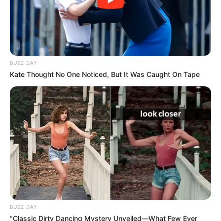
BUZZ DAY
Kate Thought No One Noticed, But It Was Caught On Tape
BUZZ DAY
“Classic Dirty Dancing Mystery Unveiled—What Few Ever