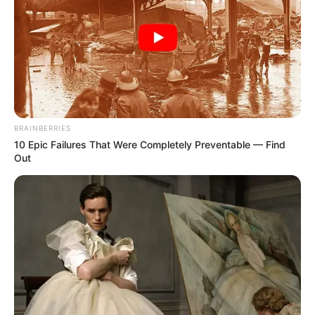
Schlosshotel
gebucht werden.
GELD SPAREN
Urlaub Detmold
Hier gibt es Tipps, wie man eine
Ferienwohnung
gestalten
kann.
BRAINBERRIES
10 Epic Failures That Were Completely Preventable — Find
Out
Ausgehend von den Suchfunktionen auf unseren Seiten
und auf den Seiten von Drittanbietern kann das passende
freie Hotelzimmer oder die gewünschte Unterkunft in einer
Pension in Detmold gefunden werden. Als Hilfe dienen
hierbei auch Preisvergleiche, Kundenbewertungen, die
Position der gewählten Unterkunft auf dem Stadtplan bzw.
auf der Straßenkarte und
künstliche Intelligenz
. Darüber
hinaus gibt es noch weitere Angebote. Wir übernehmen