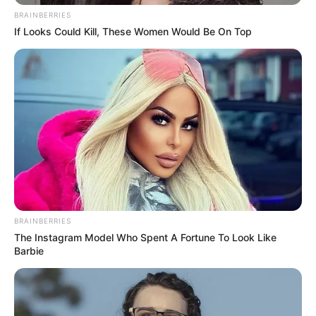
Quermania folgen:
Impressum & Kontakt
BRAINBERRIES
If Looks Could Kill, These Women Would Be On Top
Smartphone Startseite
Suchen:
BRAINBERRIES
The Instagram Model Who Spent A Fortune To Look Like
Auf einigen Seiten dieses Projektes sind Affiliate-
Barbie
Angebote integriert. Wenn etwas darüber gebucht oder
gekauft wird, ist das eine Unterstützung, ohne dass sich
dadurch der Preis ändert.