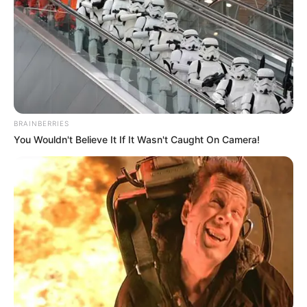
Die schönsten Wochenendreiseziele
Die attraktivsten Wellnesshotels in Deutschland
Vorschläge für Urlaubsziele auf der ganzen
Welt
BRAINBERRIES
You Wouldn't Believe It If It Wasn't Caught On Camera!