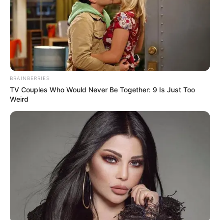
Deutschlandweit Veranstaltung kostenlos
eintragen:
BRAINBERRIES
TV Couples Who Would Never Be Together: 9 Is Just Too
Weird
Wäre es nicht besser, wenn sich die Präsidenten und
Generäle mit Knüppeln gegenseitig erschlagen würden,
statt mit ihren Herdenarmeen so viele andere Menschen
zu ermorden?
weitere Kalauer