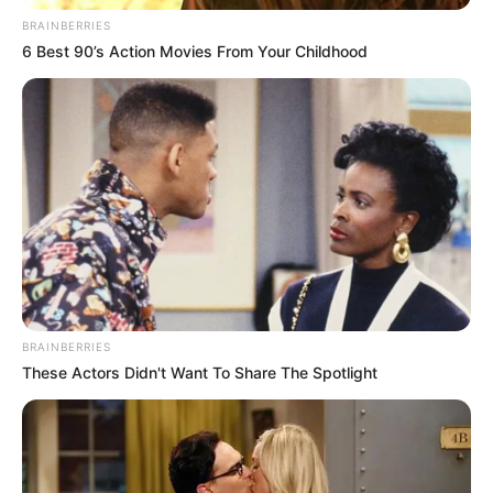
BRAINBERRIES
6 Best 90’s Action Movies From Your Childhood
Hier geht es zu den
schönsten Urlaubsregionen in
Deutschland
und hier gibt es
Tipps für weltweite
Reiseziele
. Hierzu gehören spannende Reiseberichte
BRAINBERRIES
über die
Insel der Dämonen, Monster, Drachen, Götter
These Actors Didn't Want To Share The Spotlight
und tausend Tempel
sowie die
Ostküste von Australien
.
Von dieser Seite aus können Hotels, Pensionen,
Ferienwohnungen und Urlaubsunterkünfte verschiedener
Anbieter in Detmold gesucht und online gebucht werden.