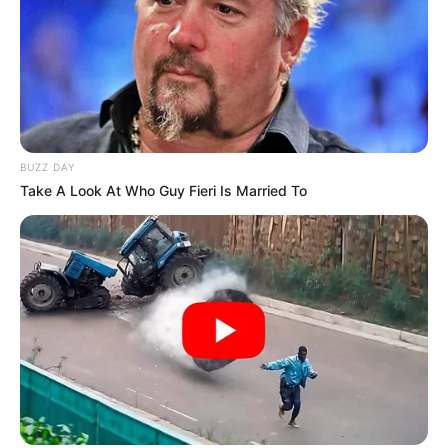
BUZZ DAY
Take A Look At Who Guy Fieri Is Married To