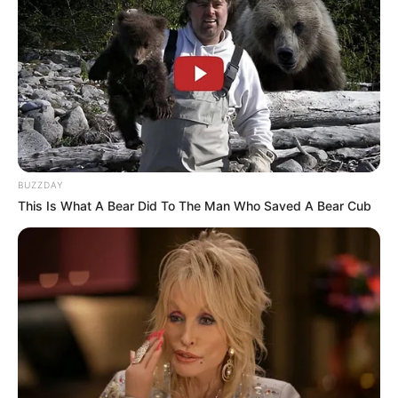
BUZZDAY
This Is What A Bear Did To The Man Who Saved A Bear Cub