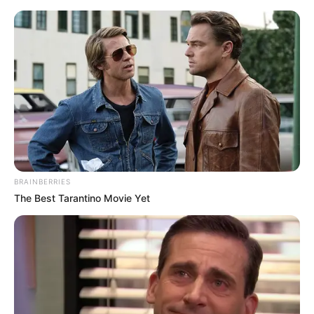
Hotels - Ferienquartiere - Detmold - Lipper Land -
Teutoburger Wald
Detmold
Kostenlose Reiseführer
Bald ist Mariä Himmelfahrt: Sonnabend, den 15.08.2026
Hotels und Ferienquartiere in Detmold unter
www.tourist-
BRAINBERRIES
online.de
.
The Best Tarantino Movie Yet
Eine Reise nach Detmold ist empfehlenswert, denn
Detmold hat ein
sehenswertes Stadtzentrum
.
Für die kleine Reisekasse bietet sich außerdem
Couchsurfing
an.