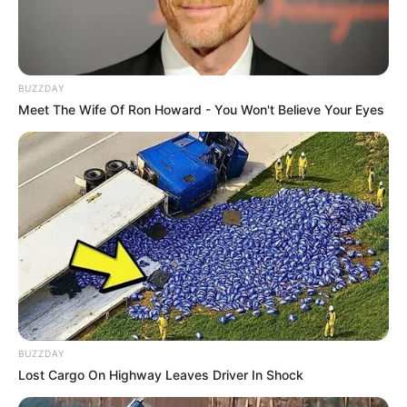
BUZZDAY
Suchen:
Meet The Wife Of Ron Howard - You Won't Believe Your Eyes
Auf einigen Seiten dieses Projektes sind Affiliate-
Angebote integriert. Wenn etwas darüber gebucht oder
gekauft wird, ist das eine Unterstützung, ohne dass sich
dadurch der Preis ändert.
BUZZDAY
Lost Cargo On Highway Leaves Driver In Shock