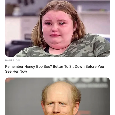
Deutschlandweit Veranstaltung kostenlos
eintragen:
Wäre es nicht besser, wenn sich die Präsidenten und
HABERION
Generäle mit Knüppeln gegenseitig erschlagen würden,
Remember Honey Boo Boo? Better To Sit Down Before You
statt mit ihren Herdenarmeen so viele andere Menschen
See Her Now
zu ermorden?
weitere Kalauer
Quermania folgen:
Impressum & Kontakt
Smartphone Startseite