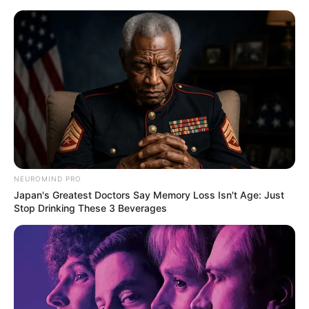
Hotels - Ferienquartiere - Hollingstedt
Hollingstedt
Kostenlose Reiseführer
Heute ist Hohes Friedersfest (in Augsburg ein Feiertag):
Sonnabend, der 08.08.2026
Hotels und Ferienquartiere in Hollingstedt unter
NEUROMIND PRO
www.tourist-online.de
.
Japan's Greatest Doctors Say Memory Loss Isn't Age: Just
Stop Drinking These 3 Beverages
Eine Reise nach Hollingstedt ist empfehlenswert, denn
Hollingstedt hat ein
sehenswertes Stadtzentrum
.
Für die kleine Reisekasse bietet sich außerdem
Couchsurfing
an.