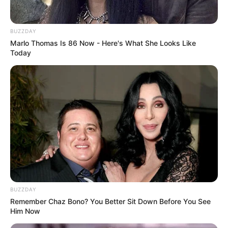
BUZZDAY
Marlo Thomas Is 86 Now - Here's What She Looks Like
Today
Hier geht es zu den
schönsten Urlaubsregionen in
Deutschland
und hier gibt es
Tipps für weltweite
Reiseziele
. Hierzu gehören spannende Reiseberichte
über die
Insel der Dämonen, Monster, Drachen, Götter
und tausend Tempel
sowie die
Ostküste von Australien
.
Von dieser Seite aus können Hotels, Pensionen,
Ferienwohnungen und Urlaubsunterkünfte verschiedener
Anbieter in Hollingstedt gesucht und online gebucht
BUZZDAY
werden.
Remember Chaz Bono? You Better Sit Down Before You See
Him Now