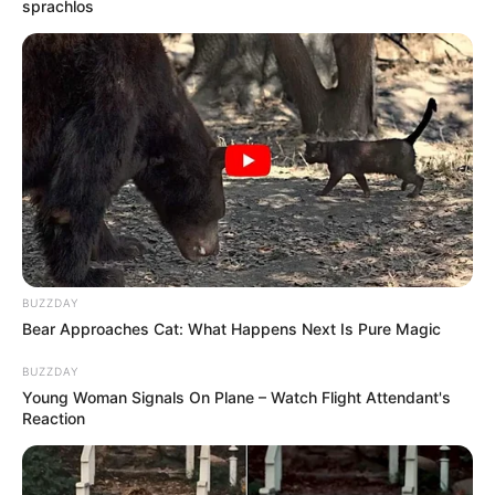
sprachlos
unter
www.preiswert-uebernachten.de
zu finden.
Camping statt Hotel, Pension oder
Ferienwohnung:
Camping in Deutschland
Campingplätze in Hollingstedt
Weitere Tipps zum Thema Urlaub in Deutschland:
BUZZDAY
Bear Approaches Cat: What Happens Next Is Pure Magic
Die schönsten Urlaubsziele in Deutschland
Die beliebtesten Städtereiseziele in Deutschland
BUZZDAY
Young Woman Signals On Plane – Watch Flight Attendant's
Die schönsten Wochenendreiseziele
Reaction
Die attraktivsten Wellnesshotels in Deutschland