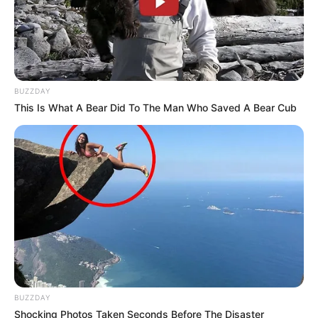
BUZZDAY
This Is What A Bear Did To The Man Who Saved A Bear Cub
BUZZDAY
Shocking Photos Taken Seconds Before The Disaster