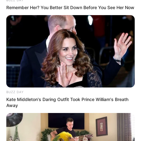
BUZZ DAY
„ELECTRONICALLY YOURS“ Tour 2026 im
Veranst
Remember Her? You Better Sit Down Before You See Her Now
altungsplan für Köln
17.11.2026 19:00 Uhr: Nessi Gomes – Live Konzert
in München im
Veranstaltungsplan für München
05.12.2026 16:00 Uhr: POTT OUT - Festival 2026
im
Veranstaltungsplan für Bochum
07.12.2026 20:00 Uhr: Glenn Miller Orchestra im
Ver
anstaltungsplan für Schorndorf
08.12.2026 20:00 Uhr: Glenn Miller Orchestra im
Ver
anstaltungsplan für Neckarsulm
BUZZ DAY
Veranstaltungshinweise gibt es außerdem im
Kate Middleton's Daring Outfit Took Prince William's Breath
Ticketshop für
Rock und Pop von Eventim
.
Away
Weiter siehe unter
Silvesterveranstaltungen
Deutschlandweit Veranstaltung kostenlos