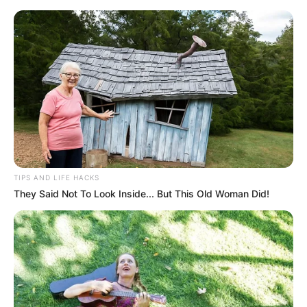
Helmstedt - Zonengrenz-Museum
Helmstedt
Veranstaltungen
Hotels
TIPS AND LIFE HACKS
They Said Not To Look Inside... But This Old Woman Did!
«
zurück
Helmstedt