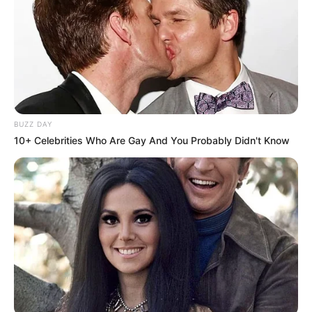
eintragen:
BUZZ DAY
Bilderfreigabe: Die Bilder dieser Seite dürfen unter
10+ Celebrities Who Are Gay And You Probably Didn't Know
bestimmten Bedingungen für private und kommerzielle
Zwecke kostenlos benutzt werden. Weiteres siehe
Bilderfreigabe
.
Das Wissen, das die Bauern schon seit Jahrtausenden
bei der Tier- und Pflanzenzucht anwenden, hatte
Charles Darwin 1858 der universitären Welt gelehrt. Die
mussten die Abstammungslehre ja endlich auch mal