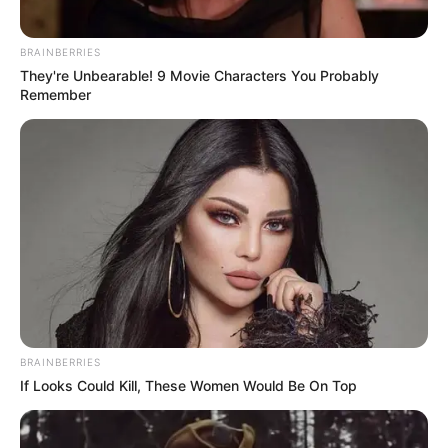
BRAINBERRIES
They're Unbearable! 9 Movie Characters You Probably
Remember
BRAINBERRIES
If Looks Could Kill, These Women Would Be On Top