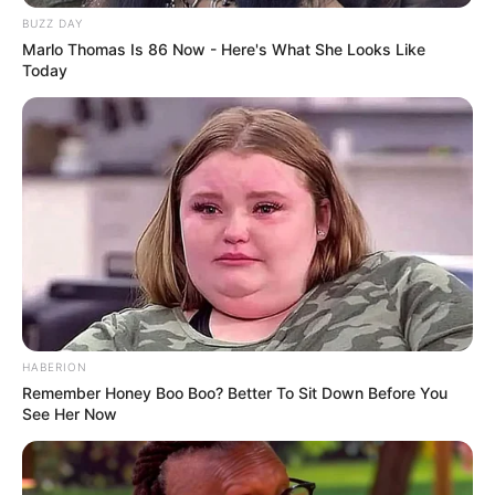
lernen.
BUZZ DAY
weitere Kalauer
Marlo Thomas Is 86 Now - Here's What She Looks Like
Today
Quermania folgen:
Impressum & Kontakt
Smartphone Startseite
Suchen:
HABERION
Remember Honey Boo Boo? Better To Sit Down Before You
See Her Now
Auf einigen Seiten dieses Projektes sind Affiliate-