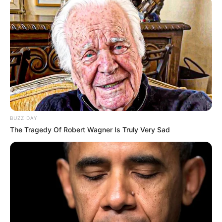
kreismuseen@landkreis-helmstedt.de
Dieses Ausflugsziel auf der Landkarte mit Parkplätz
en und Routenplaner
Bilder von Sehenswürdigkeiten mit touristischen
Informationen über Helmstedt:
BUZZ DAY
The Tragedy Of Robert Wagner Is Truly Very Sad