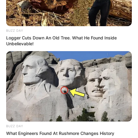
Kauf- und Lesetipps:
Reiseführer Helmstedt
Hotel Helmstedt
hier
buchen
BUZZ DAY
Logger Cuts Down An Old Tree. What He Found Inside
Unbelievable!
Lage des Zonengrenz-Museums in Helmstedt:
Hier kann die
Route zu diesem Ausflugsziel
berechnet
werden
, auch vom
aktuellen Standort
aus
. Außerdem
bieten wir die GPS-Daten als Wegpunkt zum
Download
im GPX-Format
an, für den Import in Navigationsgeräten
und in Google Earth. Die
GPS-Daten
lauten: Latitude
(entspricht dem Breitengrad) = 52.2247 und Longitude
(entspricht dem Längengrad) = 11.0108.
BUZZ DAY
Das Zonengrenzmuseum in Helmstedt (Eingabe
What Engineers Found At Rushmore Changes History