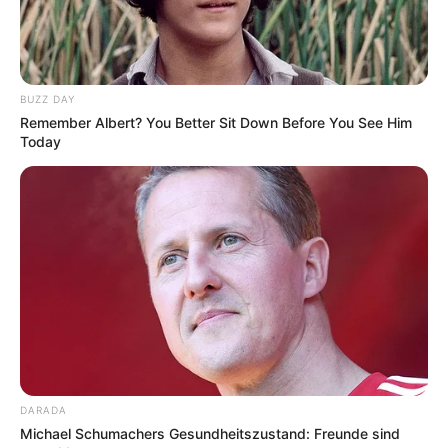
Tanz,
Volksfest
, Sommerfest, Open-Air, Mittelaltermarkt,
Kirmes, Oktoberfest, Halloween, Konzert,
Ostern
,
Maifeiertag, Himmelfahrt,
Pfingsten
, Weihnachten mit
Weihnachtsmärkten
, Silvester, Fasching, Tag der
BUZZ DAY
Deutschen Einheit, Vortrag oder Sportveranstaltung. Hier
Remember Albert? You Better Sit Down Before You See Him
können alle Veranstaltungen in Blankenburg (Harz)
Today
kostenlos
eintragen
werden, auch zum Thema Rock, Pop,
Klassik, Schlager und Jazz, ebenso wie Vorträge,
Seminare, Volksfeste, Theateraufführungen,
Filmvorführungen und so weiter.
Kapital- und Geldanlagen:
Wer sein Geld mit guter Rendite und geringem Risiko in
Anleihen, Aktien und Immobilien anlegen möchte, der
findet hier
Tipps für effektive Kapitalanlagen
.
DARADA
Michael Schumachers Gesundheitszustand: Freunde sind