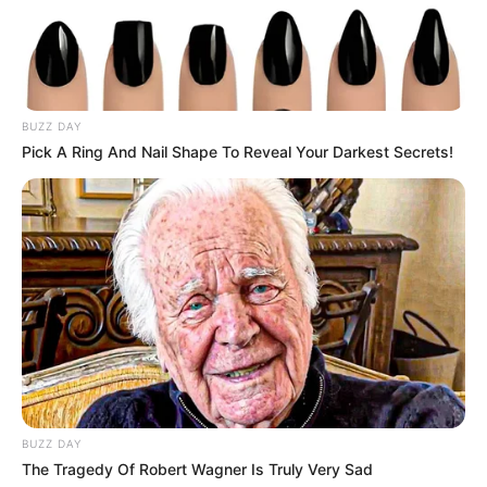
Auf einigen Seiten dieses Projektes sind Affiliate-
Angebote integriert. Wenn etwas darüber gebucht oder
BUZZ DAY
gekauft wird, ist das eine Unterstützung, ohne dass sich
Pick A Ring And Nail Shape To Reveal Your Darkest Secrets!
dadurch der Preis ändert.
BUZZ DAY
The Tragedy Of Robert Wagner Is Truly Very Sad