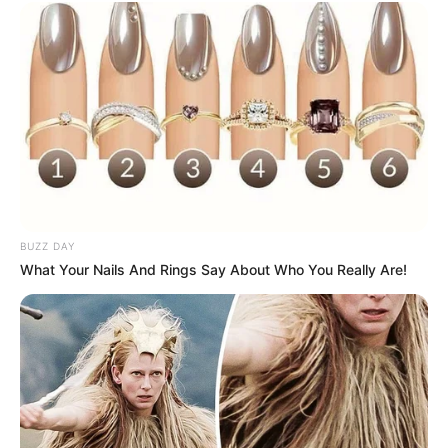
BUZZ DAY
What Your Nails And Rings Say About Who You Really Are!