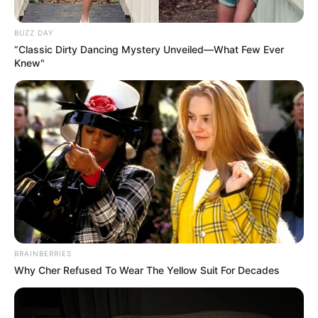
Hier für den nächsten Urlaub
kostenlose Kataloge b
BUZZ DAY
estellen
.
“Classic Dirty Dancing Mystery Unveiled—What Few Ever
Knew"
Hier gibt es Tipps, wie man eine
Ferienwohnung
gestalten
kann.
Veranstaltung in Blankenburg (Harz) eintragen
Die schönsten Ausflugsziele und
Sehenswürdigkeiten in Sachsen-Anhalt:
BRAINBERRIES
Why Cher Refused To Wear The Yellow Suit For Decades