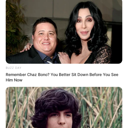
Auswahl von regelmäßig stattfindenden
Veranstaltungen in Sachsen-Anhalt (z.B. Volks-
und Stadtfeste):
Hallesches Laternenfest
Eisleber Wiesenmarkt
Links zu Veranstaltungen in Sachsen-Anhalt:
BUZZ DAY
Remember Chaz Bono? You Better Sit Down Before You See
Händel Festspiele in Halle
Him Now
Veranstaltungen in den anderen Bundesländern:
Veranstaltungsübersichten nach Bundesländern
Ob Frühlingsbeginn, Ausstellungseröffnung, Vorlesung,