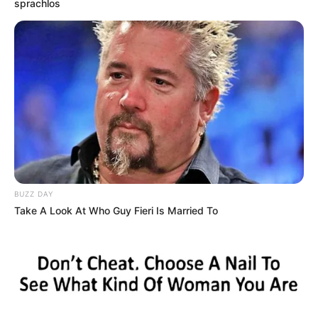
sprachlos
Wäre es nicht besser, wenn sich die Präsidenten und
Generäle mit Knüppeln gegenseitig erschlagen würden,
statt mit ihren Herdenarmeen so viele andere Menschen
zu ermorden?
weitere Kalauer
Quermania folgen:
Impressum & Kontakt
Smartphone Startseite
BUZZ DAY
Take A Look At Who Guy Fieri Is Married To
Suchen: