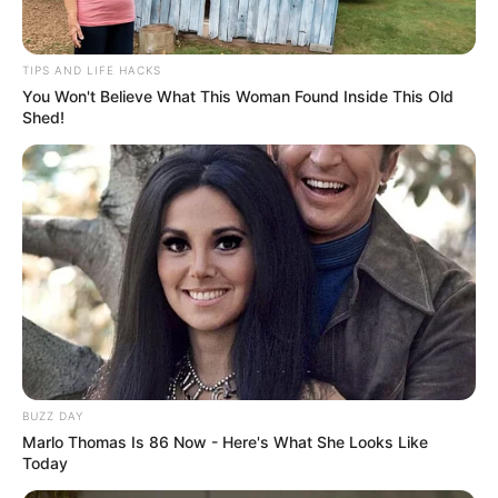
schönsten Städte
,
sehenswerte Schlösser
und viele
weitere Touristenziele gehören.
TIPS AND LIFE HACKS
You Won't Believe What This Woman Found Inside This Old
Hier kann jede
Adresse in Blankenburg (Harz)
auf der
Shed!
Landkarte gesucht werden.
Weitere Veranstaltungen in Blankenburg (Harz)
und Ticketverkauf:
Veranstaltungsplan für Blankenburg (Harz) mit Ticke
tverkauf
Rock, Pop, Schlager, Musical & Familie in Deutschl
and
Kinoprogramm in Blankenburg (Harz)
BUZZ DAY
Marlo Thomas Is 86 Now - Here's What She Looks Like
Today