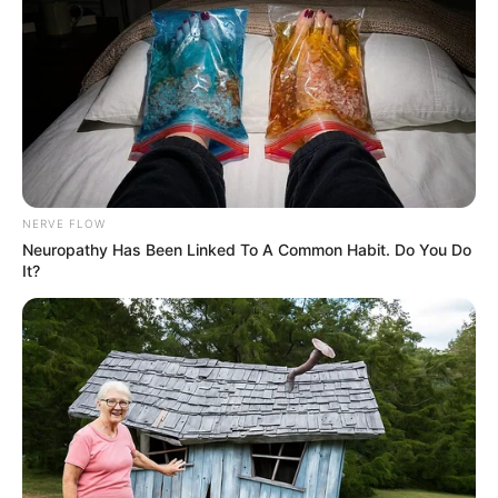
NERVE FLOW
Neuropathy Has Been Linked To A Common Habit. Do You Do
It?
Hier geht es zu den
schönsten Ausflugszielen und
Sehenswürdigkeiten in Sachsen-Anhalt
, zu denen die