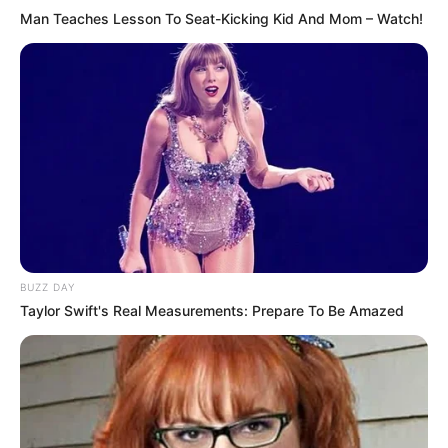
Man Teaches Lesson To Seat-Kicking Kid And Mom – Watch!
BUZZ DAY
Taylor Swift's Real Measurements: Prepare To Be Amazed