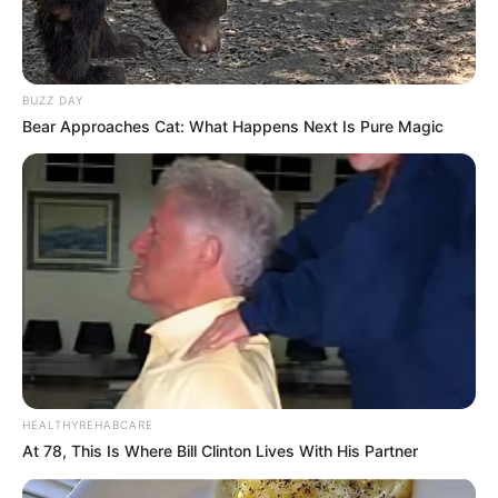
Materialien. Der Park ist jederzeit kostenlos
zugänglich. Informationen unter
www.skulpturenpark
koeln.de
.
Imhoff Schokoladenmuseum Köln - Auf der
BUZZ DAY
Bear Approaches Cat: What Happens Next Is Pure Magic
Rheinauhalbinsel wird auf spannende Weise
Einblick in die Welt der Schokolade gegeben - vom
Kakaobaum bis zur fertigen Schokolade, wobei man
am Schokoladenbrunnen die süße Kost sogar
probieren kann. Informationen unter
www.schokolad
enmuseum.de
.
Deutsches Sport & Olympia Museum in Köln - In
einem ehemaligen Zollgebäude am Rhein wird eine
riesige Ausstellung über die Geschichte des Sports,
von der Olympiade in der Antike bis zur Gegenwart,
gezeigt. Als besonderer Clou kann außerdem auf
HEALTHYREHABCARE
dem Dach Fußball, Tennis- oder Basketball gespielt
At 78, This Is Where Bill Clinton Lives With His Partner
werden. Informationen unter
www.sportmuseum.de
.