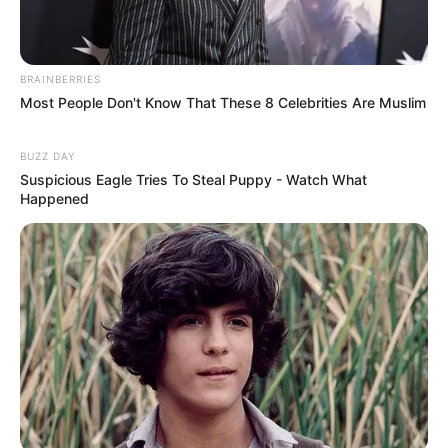
Hier geht es zu allen weiteren Ausflugszielen und
Sehenswürdigkeiten in und um
Bad Münstereifel
und in der Region
Ahrgebirge
.
BRAINBERRIES
Most People Don't Know That These 8 Celebrities Are Muslim
Die schönsten mit der Bahn erreichbaren Städte in
Deutschland:
BUZZ DAY
Suspicious Eagle Tries To Steal Puppy - Watch What
Happened