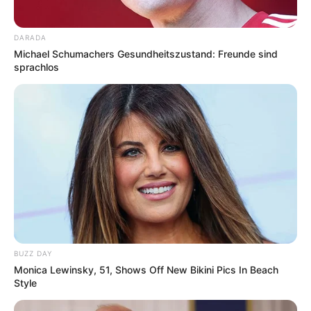
großen Schlosspark gehört die
symmetrisch angelegte Rokokoanlage zu
DARADA
den schönsten und am besten erhaltenen
Michael Schumachers Gesundheitszustand: Freunde sind
architektonischen Kunstwerken ihrer Zeit.
sprachlos
Festung Ehrenbreitstein
Die riesige, von 1817 bis 1828 auf der
anderen Rheinseite von Koblenz erbaute
Festungsanlage ist ein sehr gut erhaltenes
Beispiel des preußischen Festungsbaus. Zu sehen gibt es
mehrere Ausstellungen. Außerdem hat man hier eine
perfekte Aussicht auf den Rhein und die Moselmündung.
Boppard
BUZZ DAY
Bereits die Römer gründeten ein Kastell
Monica Lewinsky, 51, Shows Off New Bikini Pics In Beach
am Ufer des Rheins. Neben den Resten
Style
der römischen Befestigung sind viele
sehenswerte Baudenkmäler aller Epochen zu bestaunen.