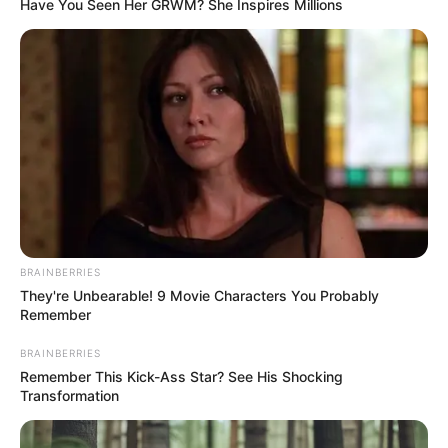
Have You Seen Her GRWM? She Inspires Millions
zusammenhängenden Sprunglandschaft lässt sich
Fliegen, Springen, Hüpfen, Klettern oder Ball
spielen. Viele verschiedene Attraktion mit
unterschiedlichen Anforderungen machen das
Superfly attraktiv für Groß und Klein, Anfänger und
Geübte. Zusammenhängende Trampolinfläche,
Parcourbereich, 15 m Tumbling Lane, Air Track,
Ninja Parcour, freier Fall am Trapez - und immer
weiche Landung in den Schaumstoffwürfeln oder
einem überdimensionalen Luftkissen. Samstag und
Sonntag zwischen 09:00 und 10:00 Uhr ist das
Superfly Air Sports ganz speziell und ausschließlich
BRAINBERRIES
für Kinder bis 9 Jahre geöffnet. Öffnungszeiten,
They're Unbearable! 9 Movie Characters You Probably
Remember
Preise und weitere Informationen unter
aachen.supe
rfly.de/trampolinhalle/
. Eingetragen von Sven.
BRAINBERRIES
Remember This Kick-Ass Star? See His Shocking
Tiergarten Mönchengladbach - Im Stadtteil
Transformation
Odenkirchen tummeln sich auf einem 4,3 ha großen
Gelände rund 500 Tiere, die aus Europa und