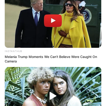
Cochem
Eine von felsigen Weinbergen umgebene
Stadt, die durch ihre mittelalterlich
geprägte Altstadt und die
Reichsburg
Cochem
zu den beliebtesten Ausflugs- und Urlaubszielen
an der Mosel gehört.
Reichsburg Cochem
INSTANTHUB
Ursprünglich im frühen Mittelalter erbaut,
Melania Trump Moments We Can't Believe Were Caught On
besitzt die im 19. Jahrhundert im
Camera
neugotischen Stil wieder aufgebaute
Burganlage, die heute das Wahrzeichen von Cochem ist,
eine fantastische Ausstrahlung.
Aachen
Aachen ist als ehemaliger Herrschersitz
von Karl dem Großen nicht nur eine der