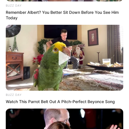
BUZZ DAY
Remember Albert? You Better Sit Down Before You See Him
Today
Immer lohnt sich auch eine mehrtägige Reise zu den
schönsten Städten
und ganz besonders zu den
10
schönsten Städten
sowie zu den
beliebtesten
Reisezielen
.
BUZZ DAY
Watch This Parrot Belt Out A Pitch-Perfect Beyonce Song
Deutschlandweit Veranstaltung kostenlos
eintragen: