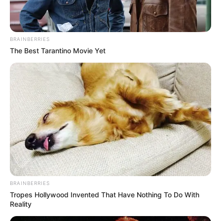
nach.de
.
Trampolino in Andernach - Es gibt in dem
Freizeitpark viele Attraktionen die ganze Familie.
BRAINBERRIES
Hierzu gehören ein Indoorbereich mit Hüpfburg,
The Best Tarantino Movie Yet
Trampolins und Sportfeldern sowie ein
Outdoorbereich mit Nautic-Jet, Tretbooten und
Flutschi-Bahn. Neben der parkeigenen Gastronomie
können bei vorheriger Reservierung auch Grillhütten
genutzt werden. Informationen unter
www.trampolin
oandernach.de
.
Burg Stolberg - Eine imposante Burganlage, die
zum Teil aus mittelalterlichen Bauteilen und zum Teil
aus Bauwerken im Stil des Historismus besteht,
oberhalb der ebenso sehenswerten Altstadt von
BRAINBERRIES
Stolberg. Informationen unter
de.wikipedia.org/wiki/
Tropes Hollywood Invented That Have Nothing To Do With
Burg Stolberg
.
Reality
Museum Zinkhütter Hof in Stolberg - Auf einem