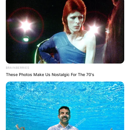
ehemaligen Industriegelände wird anhand
verschiedener Exponate die Geschichte der
Industrialisierung der Region gezeigt. Schwerpunkte
sind die Aachener Nadelproduktion sowie die bis in
die Römerzeit zurückreichende Herstellung von
Produkten aus Messing und Zink. Informationen
unter
www.zinkhuetterhof.de
.
Zitadelle Jülich - In Jülich steht eine der am besten
erhaltenen Renaissancefestungen Deutschlands,
BRAINBERRIES
die zu einem Bestandteil der im 19. Jahrhundert
These Photos Make Us Nostalgic For The 70's
erweiterten Festung Jülich wurde. Obwohl die
Zitadelle heute als Gymnasium genutzt wird, können
die Wälle und Bastionen besichtigt werden.
Außerdem informiert auf dem Gelände ein Museum
über die Geschichte der Festung. Weitere
Informationen mit der Internetsuche:
Museum Zitadel
le Jülich
.