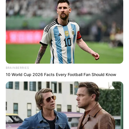
wenige historische Baudenkmäler. Doch das was
bewahrt blieb, besitzt zum Teil ein einmaliges
Aussehen. Hierzu gehören mehrere Reste der alten
Stadtbefestigung mit dem Runden Turm aus dem
15. Jahrhundert, der zu den größten erhaltenen
Wehrtürmen in Deutschland gehört, und die fast im
ursprünglichen Zustand zu bewundernde
dreischiffigen Marienkirche aus dem 13.
Jahrhundert. Informationen unter
www.andernach.ne
t
.
BRAINBERRIES
10 World Cup 2026 Facts Every Football Fan Should Know
Geysir Andernach - Der weltweit höchste
Kaltwassergeysir schießt bei Andernach etwa alle
90 Minuten bis zu 60 Meter in die Höhe. Eine
angebohrte Kohlenstoffdioxidquelle bewirkt dieses
Phänomen. Seit 2009 (Eröffnung 30.05.2009)
informiert zudem ein Geysir-Erlebniszentrum über
die Hintergründe dieses ungewöhnlichen
Schauspiels. Informationen unter
www.geysir-ander