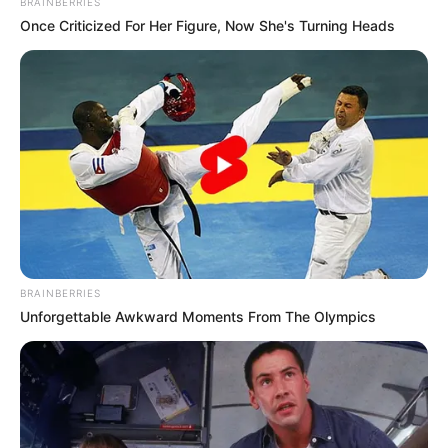
BRAINBERRIES
aber auch Schmiedevorführungen stattfinden sowie
Once Criticized For Her Figure, Now She's Turning Heads
verschiedene andere Ausstellungen und
Vorführungen veranstaltet werden. Informationen
unter
www.sensenhammer.de
.
Historische Senfmühle - Führungen durch eine 200
Jahre alte Senfmühle in Cochem. Informationen
unter
www.senfmuehle.net
.
Freizeitzentrum Cochem - Mit Wellenbad,
Sportbecken, Wasserrutsche, Wasserfall und
Freibad bietet das Freizeitzentrum viele Spaß- und
Sportmöglichkeiten im nassen Element. Darüber
BRAINBERRIES
hinaus gibt es noch Tennis- und Minigolfanlagen.
Unforgettable Awkward Moments From The Olympics
Informationen unter
www.moselbad.de
.
Internationales Zeitungsmuseum Aachen - Anhand
von mehr 170.000 Zeitungen und Druckwerken gibt
das Museum einen Überblick über 400 Jahre
Zeitungsgeschichte. Informationen unter
www.izm.d