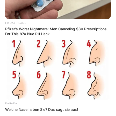
dieser Einrichtung die Kunst der älteren
Vergangenheit, vom Mittelalter bis zum Beginn des
20. Jahrhunderts, gezeigt. Hierzu gehört sogar die
weltweit größte Sammlung mittelalterlicher Malerei,
FRIDAY PLANS
ebenso aber auch eine umfangreiche Sammlung
Pfizer's Worst Nightmare: Men Canceling $80 Prescriptions
impressionistischer und neoimpressionistischer
For This 87¢ Blue Pill Hack
Kunst. Informationen unter
www.wallraf.museum
.
Kölner Karnevalsmuseum - In ganz Deutschland ist
der
Kölner Karneval
berühmt. Deshalb zeigt hier
auch ein Museum die Geschichte und Tradition des
Karnevals, die bis in die Zeit der Antike zurückreicht.
Informationen unter
www.kk-museum.de
.
Kölner Festungsmuseum - Beeindruckende Reste
der einst unter preußischer Herrschaft geschaffenen,
rund um die Kölner Altstadt verlaufenden Festung
sind bis heute erhalten geblieben. Das südlich der
DARADA
Innenstadt liegende ehemalige Zwischenwerk VIII
Welche Nase haben Sie? Das sagt sie aus!
wurde zu einem Festungsmuseum umgestaltet, das