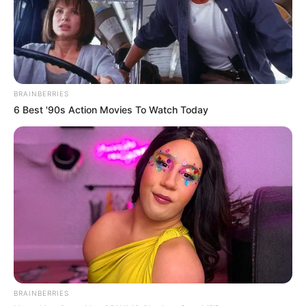
e
.
Carolus Thermen in Aachen - Ob im 32°C warmen
Saunasee oder in der von 18 Säulen getragenen
Badehalle, in den Carolus Thermen in Aachen
herrschen ideale Badebedingungen. Hierzu gehört
BRAINBERRIES
auch der weiße Strand mit Sommerlicht und
6 Best '90s Action Movies To Watch Today
Duftlampen in der Karawanserei. Informationen
unter
www.carolus-thermen.de
.
Fernmeldemuseum Aachen - Funktionstüchtige
Technik von gestern und vorgestern zum Anfassen
und Einschalten. Informationen unter
www.fernmeld
emuseum-aachen.de
.
Superfly Air Sports Aachen (Trampolinpark) - Mit
einer Gesamtfläche von fast 4.000 m² ist das
Superfly einer der größten Trampolinparks in
Europa. Auf einer weit über 2.600 m² großen,
BRAINBERRIES