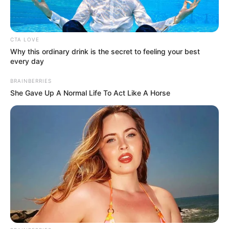
Brückenkopfpark Jülich - Aus einem kleinen
Tierpark entstand zur Landesgartenschau 1998 ein
großer Tier- und Freizeitpark, in dem es neben
CTA LOVE
zahlreichen Tiergehegen auch mehrere
Why this ordinary drink is the secret to feeling your best
Sportanlagen, wie z.B. eine Skaterbahn, einen
every day
Kanuverleih, ein Beach-Volleyballfeld und einen
Hochseilklettergarten, sowie mehrere
BRAINBERRIES
Themengärten und Spielanlagen gibt. Der Park
She Gave Up A Normal Life To Act Like A Horse
erhielt seinen Namen, weil er an einem ehemaligen
Brückenkopf der Festung Jülich liegt, deren
Wallanlagen und Wassergräben für zusätzliche
Eindrücke sorgen. Informationen unter
www.bruecke
nkopf-park.de
.
Industriemuseum Freudenthaler Sensenhammer - In
Leverkusen-Schlebusch steht die letzte erhaltene
rheinische Sensenfabrik. Sie ist heute ein
Industriemuseum, in dem über die einstige
Herstellung von Sensen und Sicheln informiert wird,