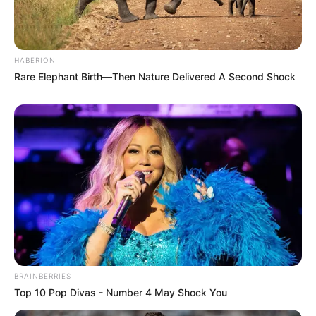
Wild- und Haustierarten und ist ein beliebtes
Ausflugsziel bei Groß und Klein. Informationen unter
www.wildpark-lev.de
.
HABERION
Freizeit- und Spaßbad Calevornia in Leverkusen - In
Rare Elephant Birth—Then Nature Delivered A Second Shock
mehreren Becken mit Strömungskanal, Grotte,
Wasserrutschen und weiteren Attraktionen gibt es
bei Wassertemperaturen bis 30°C für die ganze
Familie viele Bade-, Spiel- und Spaßmöglichkeiten.
Informationen unter
www.calevornia.de
.
Freizeitbad Aqualand - Am nördlichen Stadtrand von
Köln bietet die Badewelt des Aqualands vielseitige
Angebote mit Rutschen, Sprudelbecken,
Erlebnisgrotte, Salzgrotte, Strömungskanal und
Saunawelt, bei Wassertemperaturen bis zu 31°C.
Informationen unter
www.aqualand.de
.
BRAINBERRIES
Andernach - Mehr als 2.000 Jahre alt ist die am
Top 10 Pop Divas - Number 4 May Shock You
Rhein liegende Stadt. Trotzdem gibt es nur relativ