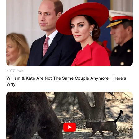
Außerdem befindet sich hier eines der größten
Weinbaugebiete am Rhein.
Bahnticket buchen
Links zu Ausflugszielen von der Region Bad
Münstereifel aus, die mit der Bahn erreichbar
sind:
BUZZ DAY
William & Kate Are Not The Same Couple Anymore – Here's
Skulpturenpark Köln - Alle zwei Jahre gibt es wieder
Why!
etwas neues in dem nördlich der Innenstadt, vor
dem Kölner Zoo liegenden Skulpturenpark zu
entdecken, denn dann werden einige der von
internationalen und deutschen Künstlern
erschaffenen Skulpturen ausgetauscht. Zu sehen ist
eigentlich alles was den Künstlern so eingefallen ist,
von lustig bis ernst, und aus allen möglichen