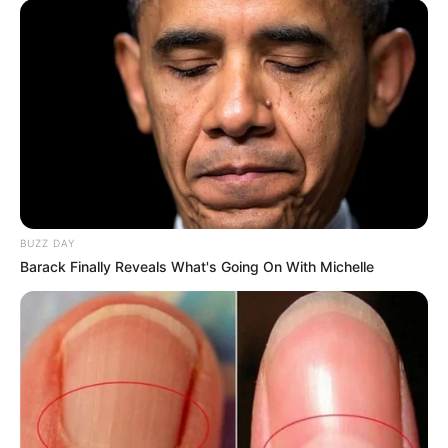
regelmäßig per Führung zu besichtigen ist.
Informationen unter
de.wikipedia.org/wiki/
Kölner Fe
stungsmuseum
.
Claudius-Therme - In dem nordöstlich von der
Kölner Innenstadt liegenden Thermalbad gibt es
eine Badelandschaft mit verschiedenen Innen- und
Außenbecken, einen Saunabereich sowie eine
Beauty- und Wellnessabteilung. Informationen unter
www.claudius-therme.de
.
BUZZ DAY
Barack Finally Reveals What's Going On With Michelle
Sealife - Ein Meeresaquarium mit exotischen Tieren
und öffentlichen Fütterungen in Köln. Informationen
unter
www.sealife.de
.
Kristall Rheinpark-Therme Bad Hönningen - Direkt
am Rheinufer befindet sich die großzügig angelegte
Thermenwelt, die mit ihrem venezianischem
Ambiente und dem Thermal-Heilwasser eine Oase