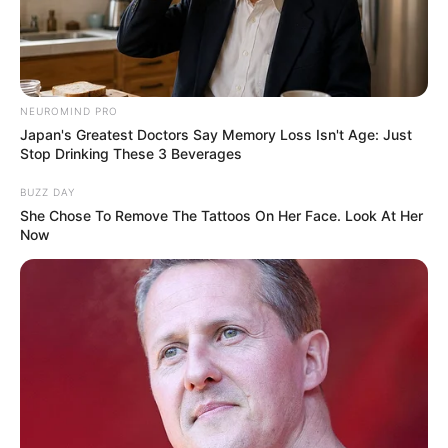
Aachen zahlreiche Bauwerke schuf. Zu sehen ist auch
eine Möbelsammlung, die von der Zeit des Rokoko bis zur
Periode des Biedermeier reicht.
Aachener Tierpark Euregiozoo
NEUROMIND PRO
Japan's Greatest Doctors Say Memory Loss Isn't Age: Just
Sowohl heimische als auch exotische
Stop Drinking These 3 Beverages
Tierarten können in der gepflegten
zoologischen Anlage im "Drimborner
BUZZ DAY
Wäldchen" beobachtet und bewundert werden.
She Chose To Remove The Tattoos On Her Face. Look At Her
Now
Kobern-Gondorf
Ein sehenswerter und von steilen Felsen
umgebener Fremdenverkehrs- und
Touristenort an der Mosel mit Schlössern,
Burgen, Kapellen und Weinbauernhöfen.
Schloss Benrath
Zusammen mit ihrem riesigen, 61 ha