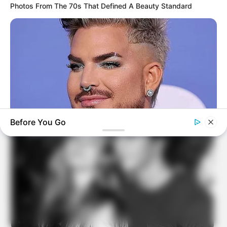
Photos From The 70s That Defined A Beauty Standard
Before You Go
BUZZ DAY
Adam Lambert, 43, Takes Off Makeup, Leaves Us With No
Words