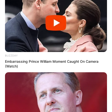
Kitzkammer auf dem Hohen Meißner - Aus dem
Vulkan des Hohen Meißner drang vor zirka 5
Millionen Jahren dünnflüssige Lava, die zu fünf- bis
sechseckigen Basaltsäulen erstarrte. Sie bildet
heute interessante Felsformationen. Hierzu gehört
auch die als Kitzkammer bezeichnete Höhle
oberhalb von Hausen, die über kurze Wanderwege
zu erreichen ist. Informationen unter
de.wikipedia.or
g/wiki/
Kitzkammer
.
BUZZDAY
Kletterwald Kassel - Kletterspaß für Jugendliche
Embarrassing Prince William Moment Caught On Camera
und Erwachsene, ob mit Klettererfahrung oder ohne,
(Watch)
gibt es im Kletterwald Kassel auf 5 Parcours.
Informationen unter
www.kletterwald-kassel.de
.
Kurhessen Therme in Kassel - Auf einer Fläche von
1.200 m² bietet das von bis zu 37°C warmen
Thermalwasser gespeisten Freizeitbad eine
einzigartige Wasserlandschaft mit fernöstlicher
Atmosphäre. Besondere Attraktionen sind mehrere