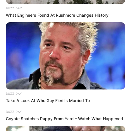
Nonnenkloster wurde im 16. und 17. Jahrhundert
zum Schloss umgebaut. Die Klosteranlage mit dem
BUZZ DAY
Klostergarten kann von außen besichtigt und für
What Engineers Found At Rushmore Changes History
Veranstaltungen gemietet werden. Informationen
unter
www.kloster-haydau.de
.
German Quest Kletterwald bei Rotenburg an der
Fulda - In einem reizvollen Waldstück können
Kinder und Erwachsene auf sechs Parcours klettern
und ihre Geschicklichkeit sowie ihre Ausdauer
testen. Informationen unter
www.teamkletterwald.de
.
Knüllköpfchen bei Schwarzenborn - Mit einer Höhe
von mehr als 633 Metern ist das Knüllköpfchen einer
BUZZ DAY
der höchsten Berg im Knüllgebirge. Der 12 Meter
Take A Look At Who Guy Fieri Is Married To
hohe Aussichtsturm (August Franke-Turm) ist
deshalb ein beliebtes Ausflugsziel. Informationen
BUZZ DAY
unter
regiowiki.hna.de/
Knüllköpfchen
.
Coyote Snatches Puppy From Yard – Watch What Happened
Gedenkstätte im Kloster Breitenau - Bei Guxhagen