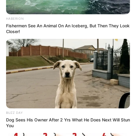
besichtigen ist außerdem ein für die Region
typisches "Schneewittchenhaus". Informationen
unter
www.schneewittchendorf.com
.
HABERION
Fishermen See An Animal On An Iceberg, But Then They Look
Wüstegarten mit Kellerwaldturm - Mit einer Höhe
Closer!
von 675 m ü. NN ist der Wüstegarten der höchste
Berg des Kellerwaldes. Er besteht zum Teil aus
Klippen und Blockfeldern, die als Mausefalle,
Wanderklippe, Hunsrück, Birkenstein und
Exlemerstein bezeichnet werden. Außerdem
befinden sich hier die Reste einer Wallburg und der
28 Meter hohe Kellerwaldturm mit seiner gute
Rundumsicht. Informationen unter
de.wikipedia.org/
wiki/
Wüstegarten
.
Weitere Ausflugsziele und Sehenswürdigkeiten sind
unter
Tagesausflugsziele für Malsfeld und Rengsha
BUZZ DAY
Dog Sees His Owner After 2 Yrs What He Does Next Will Stun
usen
zu finden.
You
Es fehlt ein Ausflugsziel? Dieses kann
hier kostenlos