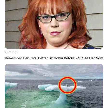
Museum Germany - Themen: Zerstörung der
Deutschen Talsperren am 17.Mai 1943, 100 Jahre
Eder Sperrmauer, der Luftkrieg von 1940 - 1945 und
andere Themen. Exponate - Bilder - Film Dokus.
Täglich geöffnet von 11:00 Uhr - 17:00 Uhr. Saison:
Ostern bis November jeden Jahres. Adresse:
Forsthaus Str. 2, 34549 Edertal-Hemfurth (direkt an
der Bringhäuser Str. in Richtung Wildpark und
Baumkronenpfad). Informationen unter
www.dambu
BUZZ DAY
sters.de
. Eingetragen von Oliver Köhler.
Remember Her? You Better Sit Down Before You See Her Now
Schneewittchendorf Bergfreiheit im Kellerwald - Der
Ort wurde 1561 für den Erzbergbau gegründet und
besitzt ein Besucherbergwerk und ein kleines
Museum zur Geschichte der Erzgewinnung. Da hier
die von den Gebrüdern Grimm aufgeschriebene
Sage, die sich ursprünglich auf die Kinderarbeit in
den Bergwerken bezog, entstand, wurde dem Ort
der Beiname Schneewittchendorf gegeben. Zu