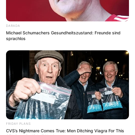
Wasserfälle, die 106 Meter lange Abenteuerrutsche
und der FKK-Felsen im Saunabereich.
Informationen unter
www.kurhessen-therme.de
.
DARADA
Museumseisenbahn Hessencourrier - Zwischen
Michael Schumachers Gesundheitszustand: Freunde sind
sprachlos
Kassel-Wilhelmshöhe und Naumburg im
Habichtswald verkehrt regelmäßig eine meist mit
einer Dampflok betriebene Museumseisenbahn, in
der sogar die Schaffner in historischer Kleidung
auftreten. Informationen unter
www.hessencourrier.d
e
.
Spohr Museum - Das Palais Bellevue, eines der
schönsten Gebäude in Kassel, beherbergt das
Spohr Museum. Es ist im 1. Obergeschoss dem
Leben und Werk des Komponisten, Violinisten und
Dirigenten Louis Spohr gewidmet. Im 2.
Obergeschoss weitet die Ausstellung den Blick auf
FRIDAY PLANS
CVS’s Nightmare Comes True: Men Ditching Viagra For This
weitere Ereignisse der Kasseler Musikgeschichte: