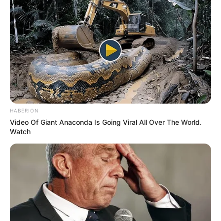
Erlebniswelt konzipierte Museum eine der
umfangreichsten Darstellungen über den Bergbau in
Hessen. Es zeigt die verschiedenen Arten und
Stufen des Bergbaus einschließlich der
Renaturierung des Tagebaulochs, dem heutigen
Borkener See. Informationen unter
www.braunkohle-
bergbaumuseum.de
.
Museum der Schwalm in Ziegenhain - In einem
HABERION
ehemaligen Burgmannensitz, dem sogenannten
Video Of Giant Anaconda Is Going Viral All Over The World.
Steinernen Haus, befindet sich das Museum der
Watch
Schwalm. Es zeigt Funde aus der Vor- und
Frühgeschichte, informiert über die zum Teil noch
vorhandene Wasserfestung Ziegenhain und hält die
Tradition die Volkskultur wach, in dem es z.B. Kurse
in der Schwälmer Weißstickerei anbietet.
Informationen unter
www.museumderschwalm.de
.
Borgmannturm auf dem Eisenberg - Auf der