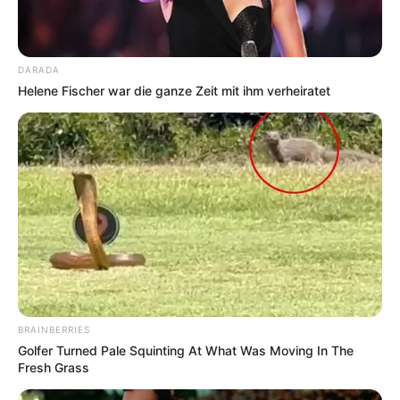
DARADA
Helene Fischer war die ganze Zeit mit ihm verheiratet
BRAINBERRIES
Golfer Turned Pale Squinting At What Was Moving In The
Fresh Grass
Hierzu gehören zum Beispiel die
schönsten
Ausflugszielen
und die
schönsten Städte
sowie
einmalige