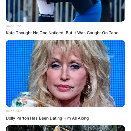
als Eisenbahnknotenpunkt bekannt. Rund um einen
stillgelegten Wasserturm hat deshalb ein Verein ein
großes Eisenbahnmuseum sowie eine
Schmalspurbahn als Museumseisenbahn
BUZZ DAY
eingerichtet. Informationen unter
www.ef-bebra.de
.
Kate Thought No One Noticed, But It Was Caught On Tape
In- und Outdoorspielplatz Biberino in Bebra - In dem
Kinderspielpark, der auch gut für einen
Kindergeburt
stag
geeignet ist, gibt es für viele Attraktionen, zu
denen unter anderem ein Spielturm, mehrere
Rutschen, ein Ballpool, ein Soccercourt und
Trampolinanlagen gehören. Informationen unter
ww
w.biberino.de
.
Hessisches Braunkohle Bergbaumuseum in Borken
- Mit vier Ausstellungsbereichen, zu denen der
Themenpark "Kohle und Energie", der
BUZZ DAY
"Besucherstollen", die Abteilung
Dolly Parton Has Been Dating Him All Along
"Bergbaugeschichte" und ein Naturschutz-
Informationszentrum gehören, ist das als