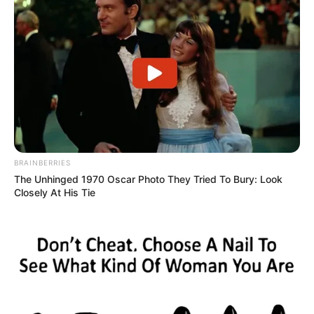
und unverwechselbare Sehenswürdigkeiten
.
Hotel oder Unterkunft in und um Malsfeld
gesucht?
Sofort online buchbare
Hotels in Malsfeld
aus dem
Angebot von Hotel.de.
Weitere Angebote siehe auch
Touristinformationen f
BRAINBERRIES
ür Malsfeld
.
The Unhinged 1970 Oscar Photo They Tried To Bury: Look
Closely At His Tie
Weitere Tipps und Ideen für die Freizeit in
Deutschland: