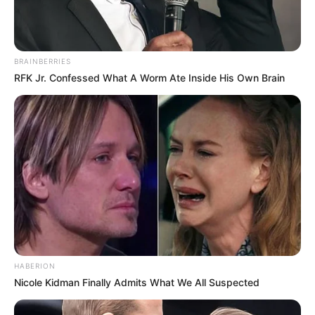
höchsten Erhebung des Knüllgebirges, dem 635
Meter hohen Eisenberg, steht seit 1913 der 24 Meter
hohe Borgmannturm, von dem man sogar bis zum
T
hüringer Wald
und in die
Rhön
schauen kann. Er ist
BRAINBERRIES
Mittelpunkt des als Ausflugs- und Wanderziel
RFK Jr. Confessed What A Worm Ate Inside His Own Brain
beliebten Eisenbergs, mit Berghotel, Feriendorf,
Skilift und zahlreichen Wanderwegen, wie dem
Archäologischen Wanderweg am Eisenberg.
Informationen unter
de.wikipedia.org/wiki/
Eisenberg
(Knüll)
.
Erlebnis-Museum - Sprache entdecken 
Kommunikation erleben: Ein deutschlandweit
einmaliges Konzept erwartet die Besucher des
wortreichs. Ein Erlebnis-Museum mit
geisteswissenschaftlichem Hintergrund in Bad
HABERION
Hersfeld. Informationen unter
www.wortreich.bad-he
Nicole Kidman Finally Admits What We All Suspected
rsfeld.de/
. Eingetragen von Wortreich.