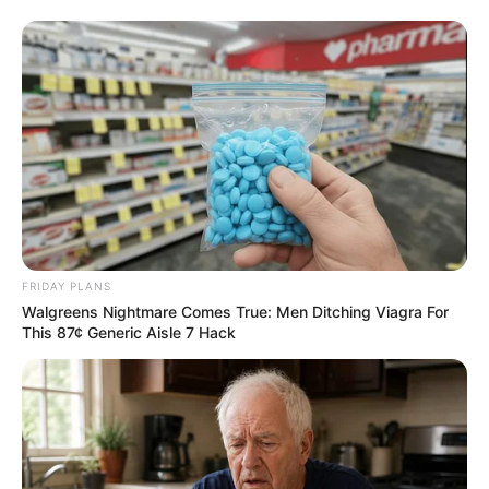
zu ermorden?
weitere Kalauer
Quermania folgen:
Impressum & Kontakt
Smartphone Startseite
Suchen:
FRIDAY PLANS
Walgreens Nightmare Comes True: Men Ditching Viagra For
This 87¢ Generic Aisle 7 Hack
Auf einigen Seiten dieses Projektes sind Affiliate-