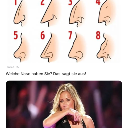
eingetragen werden
.
Für die Umgebung von Malsfeld und Rengshausen gibt
es auch die Rubriken
Ausflugsziele für Kinder
und
Museen
. Möglich ist außerdem die Einbindung der hier
vorgestellten Ausflugs- und Freizeitziele auf der eigenen
Homepage, unter Einhaltung unserer
Nutzungsbedingungen, die beim Generieren des
entsprechenden Quellcodes
bestätigt werden müssen.
DARADA
Welche Nase haben Sie? Das sagt sie aus!
Es gibt noch mehr in Deutschland zu entdecken: