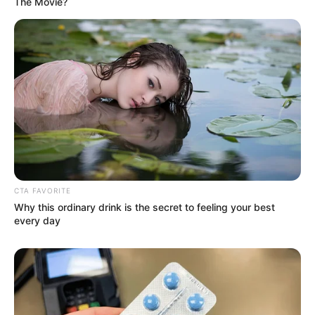
The Movie?
TerraZoo Sontra
Im Sommerhalbjahr sind in diesem
Kleinzoo am Stadtrand von Sontra
Reptilien, Amphibien und Kleinsäuger von
über 70 verschiedenen Arten zu beobachten. Hierzu
gehören einheimische Tiere aber auch Exoten aus fernen
Ländern.
Bad Wildungen
Aus einer hessischen Kleinstadt entstand
CTA FAVORITE
ab dem 14. Jahrhundert eine sympathische
Why this ordinary drink is the secret to feeling your best
every day
Kurstadt, die in ihrer aus Fachwerkhäusern
bestehenden Altstadt, dem großzügig angelegten
Kurviertel nebst einem bis nach Bad Reinhardshausen
reichenden Kurpark und dem Barockschloss
Friedrichstein viel Abwechslung bietet.