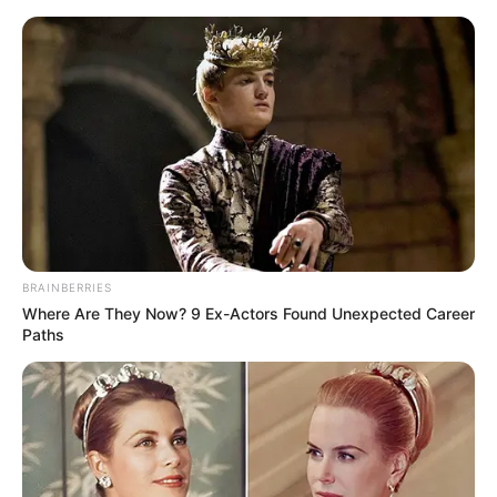
Umgebung Malsfeld und Rengshausen
Hotels
Veranstaltungen
30 km
50 km
BRAINBERRIES
Where Are They Now? 9 Ex-Actors Found Unexpected Career
Paths