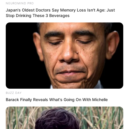
NEUROMIND PRO
auch als Schloss Herzberg bezeichnete
Japan's Oldest Doctors Say Memory Loss Isn't Age: Just
mittelalterliche Burg errichtet. Sie besteht
Stop Drinking These 3 Beverages
zwar zum Teil nur aus Ruinen ist aber sogleich die größte
Höhenburg in Hessen. Doch nicht nur wegen ihrer Größe
und ihres romantischen Aussehens, sondern auch dank
der guten Aussicht ins Umland, ist sie ein beliebtes
Ausflugsziel.
Ausflug buchen
Hier stellen wir
touristische Hauptattraktionen für Malsfeld
und die gesamte Region vor.
BUZZ DAY
Barack Finally Reveals What's Going On With Michelle
Links zu Ausflugszielen und Sehenswürdigkeiten
in Malsfeld und Rengshausen bzw. in der
Umgebung von rund 40 km um
Malsfeld
(Knüllgebirge) :