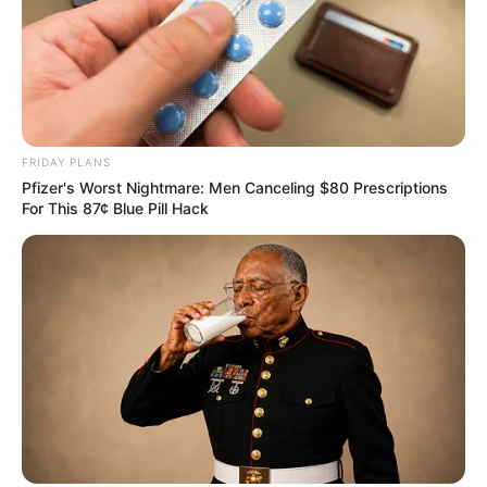
Schloss Friedrichstein
Auf einem Berg, gegenüber der Altstadt
von Bad Wildungen, steht das sehr gut
erhaltene Barockschloss der Grafen und
Fürsten von Waldeck. Es beherbergt eine militär- und
jagdgeschichtliche Sammlung mit historischen Waffen aus
FRIDAY PLANS
mehreren Jahrhunderten.
Pfizer's Worst Nightmare: Men Canceling $80 Prescriptions
For This 87¢ Blue Pill Hack
Das tolle Haus am Edersee
In der Gemeinde Edertal steht ein
vollständig eingerichtetes Haus auf dem
Kopf, als hätten die Bewohner es soeben
erst verlassen. Zugleich ist der Besuch eine
Herausforderung, denn es entstehen Orientierungs- und
Gleichgewichtsprobleme.
Burg Herzberg
In mehreren Bauabschnitten wurde die oft