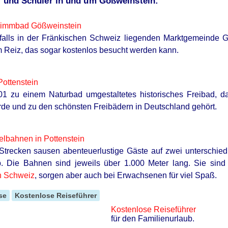
r und Schüler in und um Gößweinstein:
immbad Gößweinstein
falls in der Fränkischen Schweiz liegenden Marktgemeinde G
Reiz, das sogar kostenlos besucht werden kann.
ottenstein
01 zu einem Naturbad umgestaltetes historisches Freibad, d
urde und zu den schönsten Freibädern in Deutschland gehört.
lbahnen in Pottenstein
 Strecken sausen abenteuerlustige Gäste auf zwei unterschied
. Die Bahnen sind jeweils über 1.000 Meter lang. Sie sind
n Schweiz
, sorgen aber auch bei Erwachsenen für viel Spaß.
RURAL HEARTS
se
Kostenlose Reiseführer
w 100
Country Women Near Co
Kostenlose Reiseführer
für den Familienurlaub.