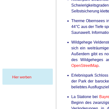
Schwierigkeitsgraden
Selbstsicherung klett
Therme Obernsees in 
44°C aus der Tiefe sp
Saunawelt. Informati
HABERION
Wildgehege Veldenste
Orange Is The New Black: The Fiv
sich ein weiträumig
Außerdem gibt es no
des Wildgeheges am
OpenStreetMap
.
Erlebnispark Schloss 
Hier werben
der Park der barock
beliebtes Ausflugszie
La Statione bei
Bayre
Beginn des zwanzigst
Veränderungen in d
BUZZ DAY