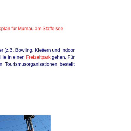
splan für Murnau am Staffelsee
r (z.B. Bowling, Klettern und Indoor
ilie in einen
Freizeitpark
gehen. Für
 Tourismusorganisationen bestellt
ENOW
ist 75 - du wirst nicht glauben, wie
heute aussieht!