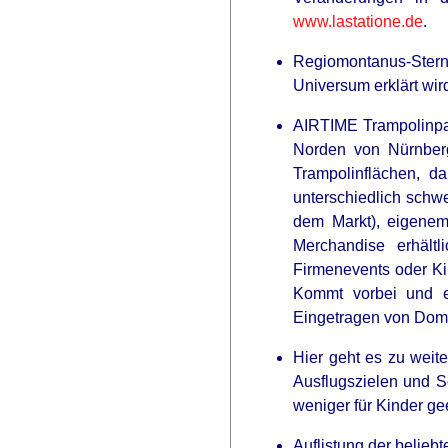
www.lastatione.de
.
The Equine Woman You've Never
Seen Before
Regiomontanus-Sternw
Universum erklärt wir
INSTANTHUB
AIRTIME Trampolinpar
Meghan’s Outfit Choice Turned Th
Norden von Nürnberg
Trampolinflächen, d
unterschiedlich schwe
dem Markt), eigenem
Merchandise erhält
Firmenevents oder Ki
Kommt vorbei und er
Eingetragen von Domi
Hier geht es zu weit
Ausflugszielen und 
weniger für Kinder ge
Auflistung der belieb