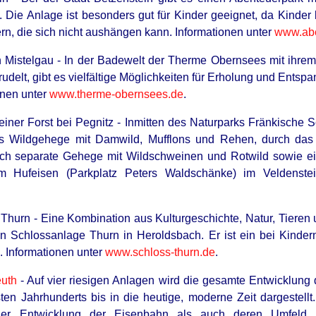
. Die Anlage ist besonders gut für Kinder geeignet, da Kinder
ern, die sich nicht aushängen kann. Informationen unter
www.abe
Mistelgau - In der Badewelt der Therme Obernsees mit ihrem
rudelt, gibt es vielfältige Möglichkeiten für Erholung und Ents
onen unter
www.therme-obernsees.de
.
BUZZ DAY
iner Forst bei Pegnitz - Inmitten des Naturparks Fränkische S
e Best Scenes
Remember Tiger's Ex-Wi
es Wildgehege mit Damwild, Mufflons und Rehen, durch das
See Her Now
ch separate Gehege mit Wildschweinen und Rotwild sowie ei
 Hufeisen (Parkplatz Peters Waldschänke) im Veldenstei
Thurn - Eine Kombination aus Kulturgeschichte, Natur, Tieren 
en Schlossanlage Thurn in Heroldsbach. Er ist ein bei Kind
l. Informationen unter
www.schloss-thurn.de
.
uth
- Auf vier riesigen Anlagen wird die gesamte Entwicklung
en Jahrhunderts bis in die heutige, moderne Zeit dargestellt
er Entwicklung der Eisenbahn als auch deren Umfeld e
RADAR MEDIA
HEAL