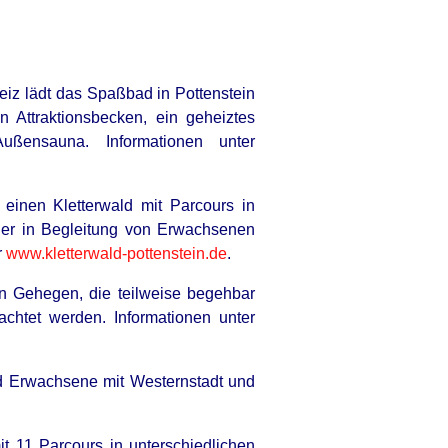
eiz lädt das Spaßbad in Pottenstein
Attraktionsbecken, ein geheiztes
ßensauna. Informationen unter
RION
s einen Kletterwald mit Parcours in
eo Of Giant Anaconda Is Going
der in Begleitung von Erwachsenen
l All Over The World. Watch
r
www.kletterwald-pottenstein.de
.
n Gehegen, die teilweise begehbar
chtet werden. Informationen unter
nd Erwachsene mit Westernstadt und
it 11 Parcours in unterschiedlichen