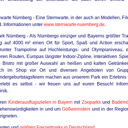
David Muir's New Partner, Whom You'll
San
Easily Recognize
Sur
arte Nürnberg - Eine Sternwarte, in der auch an Modellen, F
d. Informationen unter
www.sternwarte-nuernberg.de
.
k Nürnberg - Als Nürnbergs einziger und Bayerns größter Tram
e Whole Room Silent
 auf 4000 m² einen Ort für Sport, Spaß und Action erscha
arunter Trampoline auf Hochleistungs- und Olympianiveau, 
ren Routen, Europas längster Indoor-Zipline, interaktiven Spiel
 Bistro mit großer Auswahl an heißen und kalten Getränke
lich im Shop vor Ort und diversen Angeboten von Grup
ndergeburtstagsfeiern machen aus unserem Park ein Erlebnis f
lebt es selbst - wir freuen uns auf euren Besuch! Infor
nik.
eren
Kinderausflugszielen in Bayern
mit
Zooparks
und
Bademög
Sehenswürdigkeiten in und um
Gößweinstein
und in der Regi
INSTANTHUB
eigneten.
These News Broadcasts
Wrong Reasons
testen und
größten Freizeitparks in Deutschland
.