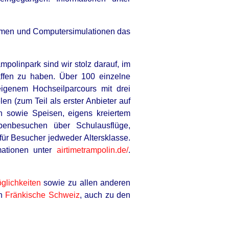
dra Bullock's Actual Size Might
prise You - Take A Look!
ilmen und Computersimulationen das
polinpark sind wir stolz darauf, im
ffen zu haben. Über 100 einzelne
eigenem Hochseilparcours mit drei
en (zum Teil als erster Anbieter auf
n sowie Speisen, eigens kreiertem
penbesuchen über Schulausflüge,
ür Besucher jedweder Altersklasse.
mationen unter
airtimetrampolin.de/
.
lichkeiten
sowie zu allen anderen
on
Fränkische Schweiz
, auch zu den
 Became Famous For All The