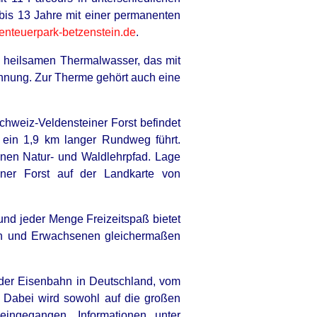
 bis 13 Jahre mit einer permanenten
nteuerpark-betzenstein.de
.
 heilsamen Thermalwasser, das mit
pannung. Zur Therme gehört auch eine
chweiz-Veldensteiner Forst befindet
fe? Try Not To Smile When You
 ein 1,9 km langer Rundweg führt.
nen Natur- und Waldlehrpfad. Lage
ner Forst auf der Landkarte von
und jeder Menge Freizeitspaß bietet
ern und Erwachsenen gleichermaßen
 der Eisenbahn in Deutschland, vom
. Dabei wird sowohl auf die großen
ingegangen. Informationen unter
THYREHABCARE