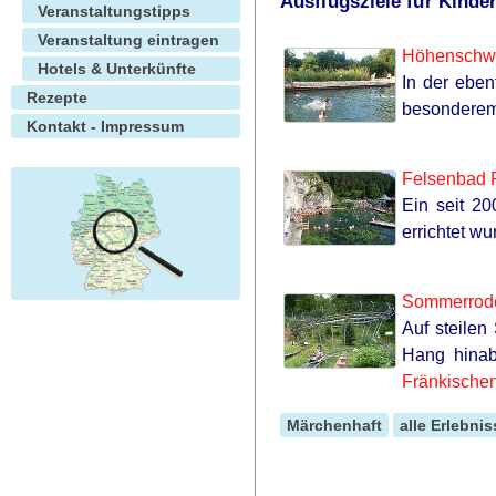
Ausflugsziele für Kinde
Veranstaltungstipps
Before You Go
Veranstaltung eintragen
Höhenschw
Hotels & Unterkünfte
In der eben
Rezepte
besonderem 
Kontakt - Impressum
Felsenbad P
Ein seit 20
errichtet w
Sommerrode
Auf steilen
Hang hinab
Fränkische
GLYCOGEN SUPPORT
Märchenhaft
alle Erlebnis
Eat This Daily To Keep Sugar Belo