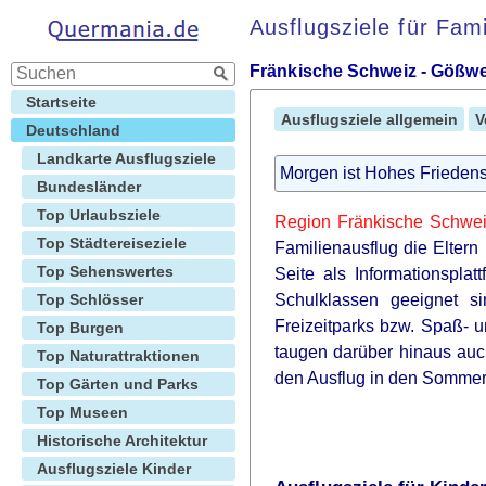
Ausflugsziele für Fam
Fränkische Schweiz - Gößwe
Startseite
Ausflugsziele allgemein
V
Deutschland
Landkarte Ausflugsziele
Morgen ist Hohes Friedens
Bundesländer
Top Urlaubsziele
Region Fränkische Schwe
Top Städtereiseziele
Familienausflug die Eltern 
Top Sehenswertes
Seite als Informationspla
Top Schlösser
Schulklassen geeignet 
Freizeitparks bzw. Spaß- u
Top Burgen
taugen darüber hinaus auc
Top Naturattraktionen
den Ausflug in den Sommerf
Top Gärten und Parks
Top Museen
Historische Architektur
Ausflugsziele Kinder