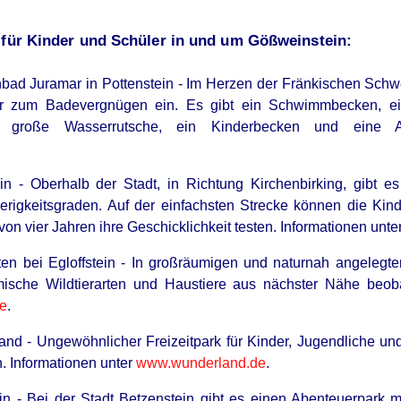
 für Kinder und Schüler in und um Gößweinstein:
enbad Juramar in Pottenstein - Im Herzen der Fränkischen Schw
 zum Badevergnügen ein. Es gibt ein Schwimmbecken, ein 
 große Wasserrutsche, ein Kinderbecken und eine Au
HABERION
HABE
ein - Oberhalb der Stadt, in Richtung Kirchenbirking, gibt e
or
Nicole Kidman Finally Admits What We
Vid
rigkeitsgraden. Auf der einfachsten Strecke können die Kin
All Suspected
Vira
von vier Jahren ihre Geschicklichkeit testen. Informationen unte
n bei Egloffstein - In großräumigen und naturnah angelegte
mische Wildtierarten und Haustiere aus nächster Nähe beoba
e
.
nd - Ungewöhnlicher Freizeitpark für Kinder, Jugendliche u
. Informationen unter
www.wunderland.de
.
ein - Bei der Stadt Betzenstein gibt es einen Abenteuerpark m