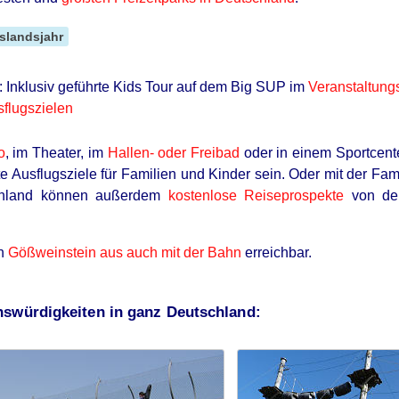
slandsjahr
 Inklusiv geführte Kids Tour auf dem Big SUP im
Veranstaltung
sflugszielen
o
, im Theater, im
Hallen- oder Freibad
oder in einem Sportcente
e Ausflugsziele für Familien und Kinder sein. Oder mit der Fam
schland können außerdem
kostenlose Reiseprospekte
von den
STARS ARE MADE
GLOB
ou
News For Jenna Bush Hager, 43. She
Sie 
on
Gößweinstein aus auch mit der Bahn
erreichbar.
Has Been Confirmed To Be...!
sie 
nswürdigkeiten in ganz Deutschland: