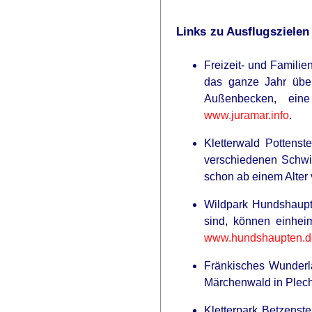
Links zu Ausflugszielen
Freizeit- und Famili
das ganze Jahr über
Außenbecken, eine
www.juramar.info
.
RURAL HEARTS
Kletterwald Pottenst
There's A Dating Site Made Just F
verschiedenen Schwie
Farmers And Ranchers
schon ab einem Alter 
Wildpark Hundshaupte
sind, können einhei
www.hundshaupten.d
Fränkisches Wunderla
Märchenwald in Plech
Kletterpark Betzenst