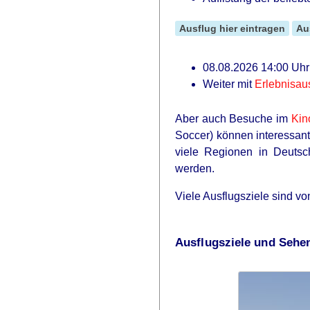
Ausflug hier eintragen
Au
08.08.2026 14:00 Uhr:
Weiter mit
Erlebnisau
Aber auch Besuche im
Kin
Soccer) können interessant
viele Regionen in Deut
werden.
MFH
Willie Nelson's House Will Leave Y
Viele Ausflugsziele sind v
Speechless - Take A Look
Ausflugsziele und Sehe