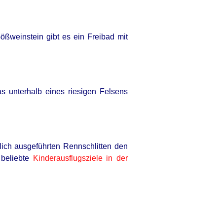
ößweinstein gibt es ein Freibad mit
as unterhalb eines riesigen Felsens
lich ausgeführten Rennschlitten den
 beliebte
Kinderausflugsziele in der
lumbus Are Done With City Guys