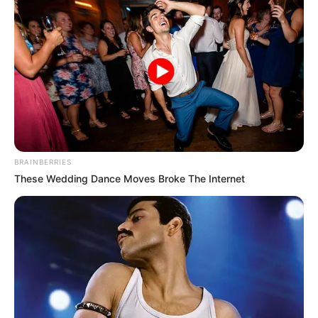
Veranstaltungen zum Kindertag 2026 können übrigens
auch im
Veranstaltungskalender
eingetragen werden.
Außerdem stellen wir einige
Spiele für die
Geburtstagsfeier
vor. Und zum Schmunzeln gibt es hier
noch unseren
Kindermund
.
Über unsere
Adresssuche
sind zudem Schulen und
Kindergärten in Tegau zu finden. Und zu guter Letzt gibt
es hier noch die Möglichkeit für Kinder Artikel bei Amazon
BRAINBERRIES
zu bestellen:
Geschenke zum Kindergeburtstag
und
These Wedding Dance Moves Broke The Internet
Geschenke zum Kindertag
.
Noch etwas zum Thema Klassenfahrt und
Schulausflug:
Der aus rund 2000 Gruppen bestehende Naturschutzbund
Deutschland e.V. (NABU) betreibt in allen Nationalparks,
Biosphärenreservaten und größeren Naturschutzgebieten