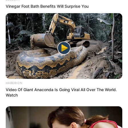
Ausflugsziele und Sehenswürdigkeiten in ganz
Vinegar Foot Bath Benefits Will Surprise You
Deutschland:
HABERION
Video Of Giant Anaconda Is Going Viral All Over The World.
Watch