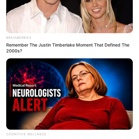
Abenteuer
in Freizeitparks bzw. Spaß- und Freizeitbädern
sowie Erlebnisse mit Tieren. Mehrere der hier
aufgelisteten Kinderausflugsziele taugen darüber hinaus
auch für eine interessante
Kindergeburtstagsfeier
. Und
selbstverständlich sind sie oft auch ideal für den Ausflug
BRAINBERRIES
in den Sommerferien.
Remember The Justin Timberlake Moment That Defined The
2000s?
Ausflugsziele für Kinder und Schüler in und um
Tegau, Kleinwolschendorf und
Langenwolschendorf:
Märchenwald Wünschendorf
Eine Über 70 Jahre alte, mit Wasserkraft
angetriebene Zwergenwelt, die ganz
besonders die Kinder begeistert.
COGNITIVE WELLNESS