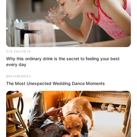
Hier folgen die
schönsten Ausflugsziele und
Sehenswürdigkeiten in Deutschland
, die
beliebtesten
CTA FAVORITE
Reiseziele
und die
schönsten Urlaubsregionen
.
Why this ordinary drink is the secret to feeling your best
every day
BRAINBERRIES
The Most Unexpected Wedding Dance Moments
Weitere Kinderausflugsziele und Angebote für den
Kindergeburtstag in Thüringen, in Sachsen und in
Bayern:
Kinderausflugsziele in Thüringen
Kindergeburtstag in Thüringen