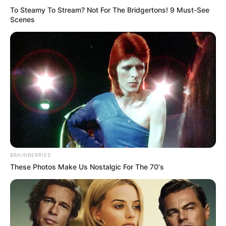
Generäle mit Knüppeln gegenseitig erschlagen würden,
To Steamy To Stream? Not For The Bridgertons! 9 Must-See
statt mit ihren Herdenarmeen so viele andere Menschen
Scenes
zu ermorden?
weitere Kalauer
Quermania folgen:
Impressum & Kontakt
Smartphone Startseite
BRAINBERRIES
Suchen:
These Photos Make Us Nostalgic For The 70's