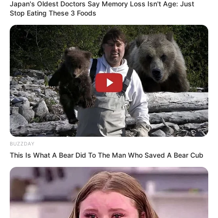
Japan's Oldest Doctors Say Me​mory Lo​ss Isn't Age: Just
Plothener Teiche
Stop Eating These 3 Foods
Das Land der tausend Seen und des
Starenwunders, das sowohl ein beliebtes
Ausflugsziel als auch für Kinder und
Erwachsene ein beliebtes Badeziel ist.
Tierpark mit Parkeisenbahn
Mit der Parkeisenbahn besitzt der auch bei
Kindern beliebte, inmitten eines Waldes
liegende Tierpark von Gera eine ganz
besondere Attraktion.
BUZZDAY
This Is What A Bear Did To The Man Who Saved A Bear Cub
Stausee Bleilochtalsperre
Ein beliebtes Naherholungsgebiet mit
Wander-, Bade-, Camping- und
Wassersportmöglichkeiten. Von Saalburg
aus, dem zentralen Ort am Bleilochstausee, starten
außerdem im Sommer mehrmals täglich die