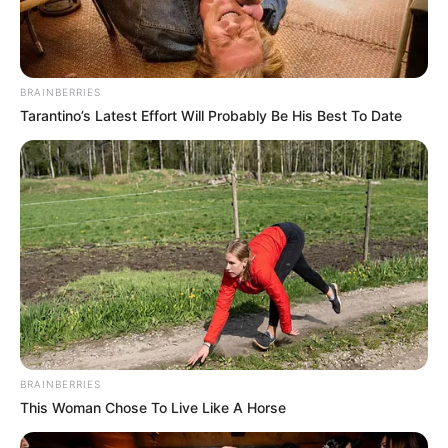
Kinderausflugsziele in Sachsen
Kindergeburtstag in Sachsen
Kinderausflugsziele in Oberfranken
BRAINBERRIES
Tarantino’s Latest Effort Will Probably Be His Best To Date
Kindergeburtstag in Bayern
Die Ausflugstipps für Kinder in und um Tegau,
Kleinwolschendorf und Langenwolschendorf sind für
Familien, Schulklassen, Kindergartenkinder und
Jugendliche geeignet. Außerdem gibt es, wie oben schon
erwähnt, bei einigen der hier angegebenen
Kinderausflugszielen und Museen auch pädagogische
Angebote für Gruppen und für den
Kindergeburtstag
.
Ansonsten beinhaltet diese Seite neben
Familienausflugszielen auch Tipps für den Kindertag,
BRAINBERRIES
Bademöglichkeiten
, Erlebnisse mit Tieren,
This Woman Chose To Live Like A Horse
Spielzeugmuseen
,
Freizeitparks
,
Kletterparks
,
Sportangebote und Indoor-Spielparks.