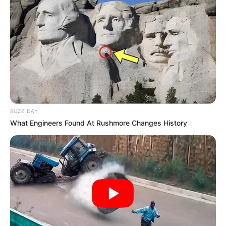
BUZZ DAY
What Engineers Found At Rushmore Changes History