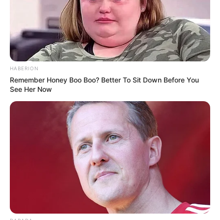
Ausflugsschiffe.
Märchenwald Saalburg
Eine Erlebniswelt für Kinder und
Erwachsene in einem Freizeitpark
HABERION
unterhalb eines großen Hexenhauses.
Remember Honey Boo Boo? Better To Sit Down Before You
See Her Now
Ardesia Therme Bad Lobenstein
Die mit Thermalsole gespeiste Anlage im
Moorbad Bad Lobenstein bietet
Entspannung und Erholung für die ganze
Familie.
Stausee Hohenwarte
Südöstlich von Saalfeld liegt der oft auch
als Thüringer Meer bezeichnete Stausee
Hohenwarte. Er ist ein beliebtes