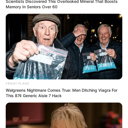
Scientists Discovered This Overlooked Mineral That Boosts
außerdem ein Planschbecken, eine Beach-
Memory In Seniors Over 60
Volleyball-Anlage und ein Kinderspielplatz zur
Verfügung. Kurzinformationen unter
Naturbad Kaimb
erg
.
Kristalltherme in Bad Klosterlausnitz - Das
Wellenbad mit tropischer Strandatmosphäre und
großer Saunalandschaft ist ein Bade- und
Erlebnisausflugsziel für die ganze Familie.
Informationen unter
Kristalltherme Bad Klosterlausni
tz
.
Hier geht es zu weiteren
Kinderausflugszielen in Th
FRIDAY PLANS
üringen
mit
Zooparks
und
Bademöglichkeiten
sowie
Walgreens Nightmare Comes True: Men Ditching Viagra For
zu allen anderen Ausflugszielen und
This 87¢ Generic Aisle 7 Hack
Sehenswürdigkeiten in und um
Tegau, Kleinwolsch
endorf und Langenwolschendorf
und in der Region
Oberland
, auch zu den weniger für Kinder
geeigneten.