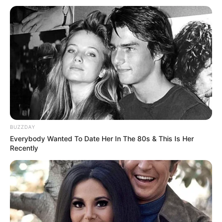
Langenwolschendorf:
Waldbad "Herzog Ernst" - Im Schüsselgrund von
Trockenborn-Wolfersdorf kann ein Waldbad mit
einem 4.000 m² großen Becken besucht werden,
das 1934 von Herzog Ernst II. gestiftet wurde. Das
Wasser stammt von der Quelle des Rothehofbaches,
weshalb es sehr weich ist. Kurzinformationen unter
Waldbad Herzog Ernst
.
Badewelt Waikiki in Zeulenroda - Das tropische
BUZZDAY
Erlebnisbad bietet Badespaß für die ganze Familie.
Everybody Wanted To Date Her In The 80s & This Is Her
Informationen unter
www.badewelt-waikiki.de
.
Recently
Ferienlandeisenbahn Crispendorf (bei Schleiz) -
Eine seltene Sehenswürdigkeit für Groß und Klein
im Saale-Orla-Kreis mit historischen Wurzeln. Die
kleine Eisenbahn mit ihrem besonderen Fuhrpark
befindet sich im schönen Tal der Wisenta unweit von