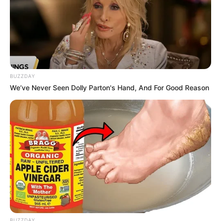
Auflistung der beliebtesten und
größten Freizeitpark
s in Deutschland
.
Ausflug hier eintragen
Auslandsjahr
Weiter mit
Erlebnisausflugszielen
BUZZDAY
We’ve Never Seen Dolly Parton's Hand, And For Good Reason
Aber auch Besuche im
Kino
, im Theater, im
Hallen- oder
Freibad
oder in einem Sportcenter (z.B. Bowling, Klettern
und Indoor Soccer) können interessante Ausflugsziele für
Familien und Kinder sein. Oder mit der Familie in einen
Freizeitpark
gehen. Für viele Regionen in Deutschland
können außerdem
kostenlose Reiseprospekte
von den
Tourismusorganisationen bestellt werden.
Viele Ausflugsziele sind von
Tegau aus auch mit der Bahn
erreichbar.
BUZZDAY