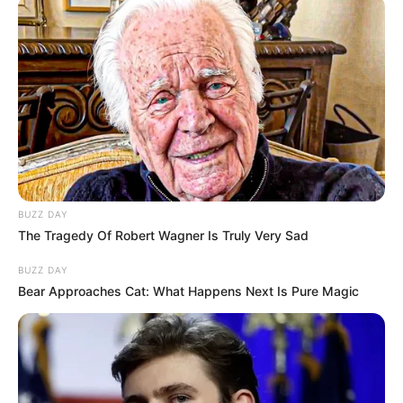
Marienborn liegenden Gedenkstätte sind
die originalen Bauwerke zur
Grenzkontrolle und Grenzsicherung an der einstigen
innerdeutschen Grenze erhalten. Außerdem kann im
ehemaligen Stabsgebäude des kostenlos zu
besichtigenden Freilichtmuseums eine passende
Ausstellung besucht werden.
Zonengrenzmuseum Helmstedt
Der innerdeutsche Grenzübergang
BUZZ DAY
Marienborn war während des Kalten
The Tragedy Of Robert Wagner Is Truly Very Sad
Krieges der wichtigste Grenzübergang
BUZZ DAY
zwischen beiden deutschen Staaten. Das Grenzmuseum
Bear Approaches Cat: What Happens Next Is Pure Magic
in Helmstedt hält die Erinnerung an die deutsche Teilung
wach und ist ein Mahnmal gegen Abgrenzung und Hass.
Märchenhaft
Kostenlose Reiseführer
Kostenlose Reiseführer