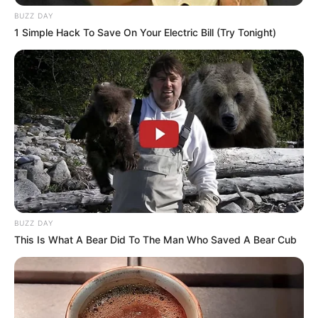
BUZZ DAY
1 Simple Hack To Save On Your Electric Bill (Try Tonight)
BUZZ DAY
This Is What A Bear Did To The Man Who Saved A Bear Cub