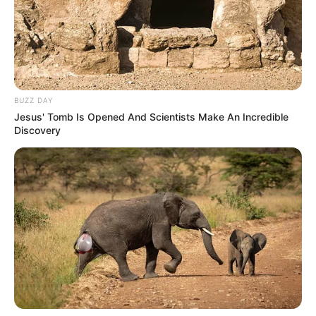
Tierpark Essehof in Lehre bei Braunschweig - Der
Tierpark Essehof ist ein kleiner Zoo in Lehre
(Niedersachsen). Das 10 Hektar große Gelände
liegt etwa 15 Kilometer von Braunschweig entfernt
(unmittelbar an der A2). Die nächste Ausfahrt
BUZZ DAY
(Braunschweig-Ost) ist 3,8 Kilometer entfernt. Der
Jesus' Tomb Is Opened And Scientists Make An Incredible
Park ist ab der Hauptstraße in Lehre sehr gut
Discovery
ausgeschildert und es stehen kostenfreie Parkplätze
zur Verfügung.
Im Eingangsbereich des Parks befindet sich ein
Gewässerlehrpfad mit fünf Teichen, einer
Eichenbrücke und einer Unterwasserstation, die
einen Einblick unter die Teichoberfläche zulässt.
Im ganzjährig geöffneten Tierpark werden
verschiedene einheimische Wildtiere wie Luchse,
Uhus und Damwild sowie einige Haustierrassen
(Rinder, Toggenburger Ziegen, Zackelschafe,
Zwerg- und Zamorano-Leones-Riesenesel)