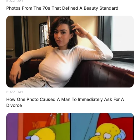
BUZZ DAY
Photos From The 70s That Defined A Beauty Standard
Weiter mit
Erlebnisausflugszielen
Aber auch Besuche im
Kino
, im Theater, im
Hallen- oder
Freibad
oder in einem Sportcenter (z.B. Bowling, Klettern
und Indoor Soccer) können interessante Ausflugsziele für
Familien und Kinder sein. Oder mit der Familie in einen
Freizeitpark
gehen. Für viele Regionen in Deutschland
können außerdem
kostenlose Reiseprospekte
von den
Tourismusorganisationen bestellt werden.
Viele Ausflugsziele sind von
Ummendorf aus auch mit der
Bahn
erreichbar.
BUZZ DAY
How One Photo Caused A Man To Immediately Ask For A
Divorce
Ausflugsziele und Sehenswürdigkeiten in ganz
Deutschland: