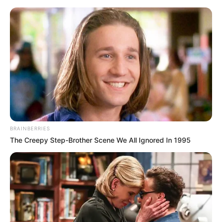
Flechtlinger Höhenzug - Ummendorf,
Sommersdorf, Wefensleben, Marienborn,
Alleringersleben und Morsleben
Ausflugsziele allgemein
Veranstaltungen
Morgen ist Hohes Friedensfest (in Augsburg ein
Feiertag): Sonnabend, den 08.08.2026
BRAINBERRIES
The Creepy Step-Brother Scene We All Ignored In 1995
Region Flechtlinger Höhenzug
: Ausflugsziele und
Freizeitangebote für Kinder und Schüler um Ummendorf,
Sommersdorf, Wefensleben, Marienborn, Alleringersleben
und Morsleben, bei denen bei einem Familienausflug die
Eltern mit ihren Kindern bzw. die Großeltern mit ihren
Enkeln garantiert viel erleben. Außerdem dient die Seite
als Informationsplattform für Lehrer und Erzieher, da die