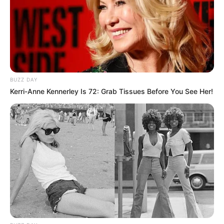
sind Okay. Informationen unter
www.tierpark-esseho
f.de
. Eingetragen von CaSa.
Hier geht es zu weiteren
Kinderausflugszielen in Sa
chsen-Anhalt
mit
Zooparks
und
Bademöglichkeiten
sowie zu allen anderen Ausflugszielen und
Sehenswürdigkeiten in und um
Ummendorf, Somme
BUZZ DAY
rsdorf, Wefensleben, Marienborn, Alleringersleben u
Kerri-Anne Kennerley Is 72: Grab Tissues Before You See Her!
nd Morsleben
und in der Region
Flechtlinger Höhen
zug
, auch zu den weniger für Kinder geeigneten.
Auflistung der beliebtesten und
größten Freizeitpark
s in Deutschland
.
Ausflug hier eintragen
Auslandsjahr
08.08.2026 14:00 Uhr: Inklusiv geführte Kids Tour
auf dem Big SUP im
Veranstaltungsplan für Murnau
am Staffelsee