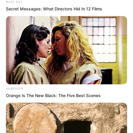
BUZZ DAY
besitzt unter anderem eine im Jahr 1555 in Frankfurt
Secret Messages: What Directors Hid In 12 Films
am Main gedruckte Eulenspiegel-Ausgabe und
weitere zeitgeschichtliche Dokumente.
Informationen unter
www.eulenspiegel-museum.de
.
Wiesenpark Oschersleben - In der Stadt
Oschersleben gibt es eine entlang des Flusses
Bode verlaufende Parkanlage, in der zahlreiche
einheimische aber auch exotische Tiere gehalten
werden. Der Park kann kostenlos besichtigt werden.
Außerdem besitzt er ein Streichelgehege, wodurch
er besonders bei kleinen Kindern sehr beliebt ist.
HABERION
Informationen unter
de.wikipedia.org/wiki/
Wiesenpar
Orange Is The New Black: The Five Best Scenes
k Oschersleben
.
Planetarium der Stadt Wolfsburg - Sternenhimmel
und Planeten, die mit einzigartigen Techniken
dargestellt werden. Informationen unter
www.planet
arium-wolfsburg.de
.