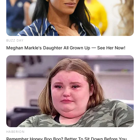
BUZZ DAY
Meghan Markle's Daughter All Grown Up — See Her Now!
HABERION
Remember Honey Boo Boo? Better To Sit Down Before You