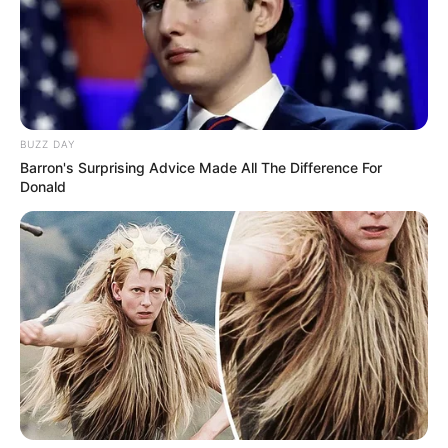
für den Familienurlaub.
Links zu Ausflugszielen für Kinder und Schüler in
und um Ummendorf, Sommersdorf, Wefensleben,
Marienborn, Alleringersleben und Morsleben:
BUZZ DAY
Grenzdenkmal in Hötensleben - Unmittelbar hinter
Barron's Surprising Advice Made All The Difference For
Donald
der Ortschaft verlief die ehemalige DDR-Grenze. Auf
einer Länge von 350 m wurde die Grenzsperranlage
mit Sichtblendmauer, Signalzaun, Lichttrasse,
Kolonnenweg, Kfz-Hindernisgraben und
Führungsturm erhalten. Die Anlage wird von der
Gedenkstätte Deutsche Teilung Marienborn betreut.
Informationen unter
Grenzdenkmal Hötensleben
.
Till-Eulenspiegel-Museum Schöppenstedt - An den
um 1300 in Kneitlingen am Elm geborenen Schalk
Till Eulenspiegel erinnert das in Form einer
Narrenkappe erbaute Museum in Schöppenstedt. Es