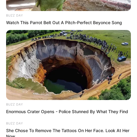
Auf einigen Seiten dieses Projektes sind Affiliate-
BUZZ DAY
Angebote integriert. Wenn etwas darüber gebucht oder
Watch This Parrot Belt Out A Pitch-Perfect Beyonce Song
gekauft wird, ist das eine Unterstützung, ohne dass sich
dadurch der Preis ändert.
BUZZ DAY
Enormous Crater Opens - Police Stunned By What They Find
BUZZ DAY
She Chose To Remove The Tattoos On Her Face. Look At Her
Now