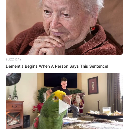
Generäle mit Knüppeln gegenseitig erschlagen würden,
statt mit ihren Herdenarmeen so viele andere Menschen
zu ermorden?
weitere Kalauer
Quermania folgen:
Impressum & Kontakt
Smartphone Startseite
BUZZ DAY
Dementia Begins When A Person Says This Sentence!
Suchen: