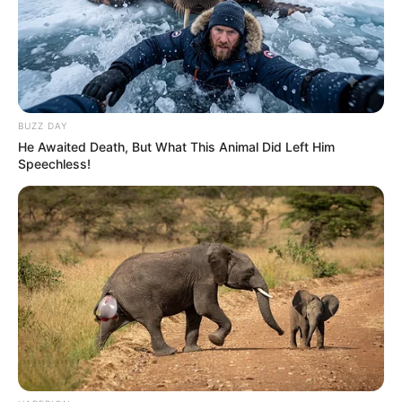
BUZZ DAY
He Awaited Death, But What This Animal Did Left Him
Speechless!