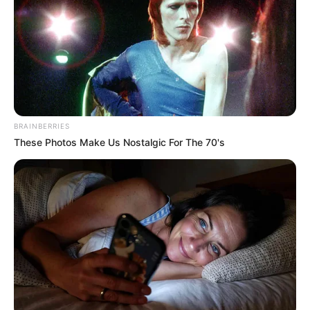
Schloss Babelsberg
Ein riesiger, von Lenné und Fürst von
Pückler-Muskau gestalteter
Landschaftspark mit reizvollen
Gartenecken und mit mehreren Schlössern im Stil des
Historismus.
kostenlose Kataloge bestellen
BRAINBERRIES
These Photos Make Us Nostalgic For The 70's
Links zu Wanderwegen und Wanderzielen für
Berlin (Mitte, Tiergarten, Wilmersdorf und
Steglitz):
Müggelsee - Der Müggelsee ist der größte See in
Berlin. Er ist ein beliebtes Naherholungsgebiet der
Berliner und besitzt an seinen Ufern zahlreiche
Attraktionen, Freizeitmöglichkeiten und