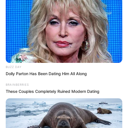
Suchen:
BUZZ DAY
Auf einigen Seiten dieses Projektes sind Affiliate-
Dolly Parton Has Been Dating Him All Along
Angebote integriert. Wenn etwas darüber gebucht oder
gekauft wird, ist das eine Unterstützung, ohne dass sich
BRAINBERRIES
These Couples Completely Ruined Modern Dating
dadurch der Preis ändert.