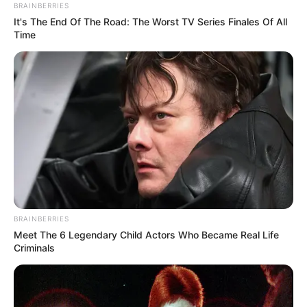
BRAINBERRIES
Park der Freien Universität Berlin mit
It's The End Of The Road: The Worst TV Series Finales Of All
seinen 15 riesigen Pflanzenschauhäusern eine der
Time
populärsten Attraktionen von Berlin.
Siegessäule im Großen Tiergarten
Von den Berlinern wird die Siegessäule
auch als Goldelse bezeichnet. Das 1873
erbaute Denkmal steht auf dem Großen
Stern und bildet den optischen Mittelpunkt des
Tiergartens.
Müggelturm und Müggelsee
BRAINBERRIES
Am östlichen Stadtrand von Berlin liegen
Meet The 6 Legendary Child Actors Who Became Real Life
die Müggelberge. Dort gibt es mehrere
Criminals
Ausflugsziele und Bademöglichkeiten.
Hierzu gehören der Müggelturm, der Müggelsee, der
Lange See und Rundfahrten mit dem Ausflugsschiff.