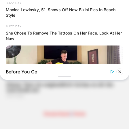
BUZZ DAY
Monica Lewinsky, 51, Shows Off New Bikini Pics In Beach
Style
BUZZ DAY
She Chose To Remove The Tattoos On Her Face. Look At Her
Now
Before You Go
Deutschland
|
Home
BUZZ DAY
Watch This Parrot Belt Out A Pitch-Perfect Beyonce Song