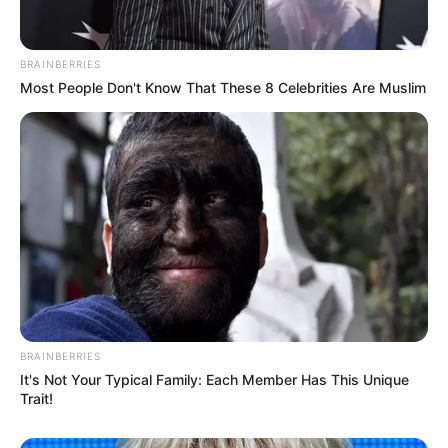
BRAINBERRIES
Most People Don't Know That These 8 Celebrities Are Muslim
Wäre es nicht besser, wenn sich die Präsidenten und
Generäle mit Knüppeln gegenseitig erschlagen würden,
statt mit ihren Herdenarmeen so viele andere Menschen
zu ermorden?
weitere Kalauer
BRAINBERRIES
Quermania folgen:
Impressum & Kontakt
It's Not Your Typical Family: Each Member Has This Unique
Trait!
Smartphone Startseite