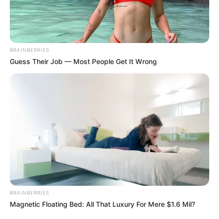
weitere Umgebung:
Berlin: Unter den Linden
Der nach dem Zweiten Weltkrieg wieder
BRAINBERRIES
aufgebaute, eleganteste Boulevard von
Guess Their Job — Most People Get It Wrong
Berlin zeigt sowohl monarchistische als
auch bürgerliche Pracht.
Zoologischer Garten Berlin
Im Herzen von Berlin kann der älteste Zoo
Deutschlands besucht werden, der mit
seiner Mischung aus Tieren und
exotischen Baudenkmälern eine der beliebtesten
Sehenswürdigkeiten der Stadt ist.
Botanischer Garten Berlin
BRAINBERRIES
Als drittgrößter Botanischer Garten der
Magnetic Floating Bed: All That Luxury For Mere $1.6 Mil?
Welt ist der ab 1899 errichtete, 43 ha große