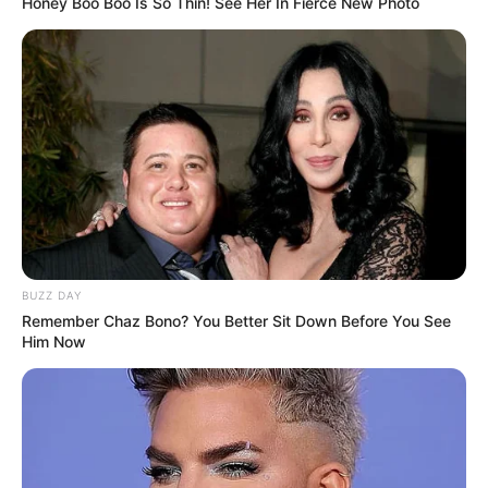
Honey Boo Boo Is So Thin! See Her In Fierce New Photo
BUZZ DAY
Remember Chaz Bono? You Better Sit Down Before You See
Him Now