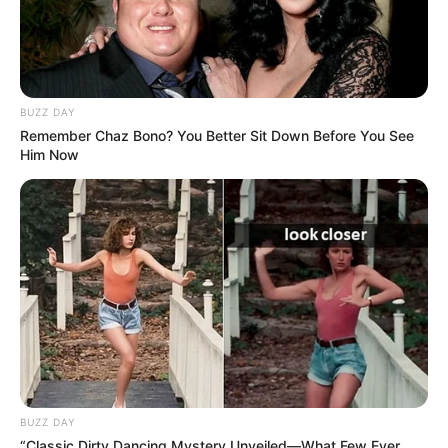
dadurch der Preis ändert.
BUZZ DAY
Remember Chaz Bono? You Better Sit Down Before You See
Him Now
BUZZ DAY
“Classic Dirty Dancing Mystery Unveiled—What Few Ever