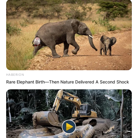
Veranstaltungstipps für ganz Deutschland
Andere interessante Vorschläge und
Informationen:
Hier können kostenlos
Veranstaltungen ohne Log-in
-Zwang
eingetragen werden.
Im Juni blüht die Königin der Blumen am schönsten.
Dann lohnt sich ein Besuch in einem der
schönsten
HABERION
Rosengärten Deutschlands
.
Rare Elephant Birth—Then Nature Delivered A Second Shock
Mit einer Gesamthöhe von 10,21 Metern ist der
Bre
mer Roland
die größte frei stehende Skulptur in
Deutschland aus der
Zeit des Mittelalters
.
Der 9 Jahre andauernde Bau der
Elbphilharmonie
hatte für viel Aufregung gesorgt. Doch im Vergleich
zum
Hamburger Rathaus
ging es zügig voran, denn