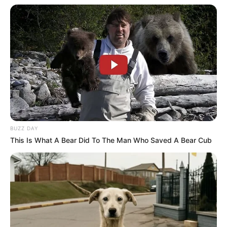
Zeughaus Lindau im
Veranstaltungsplan für Lindau
(Bodensee)
07.10.2026 18:00 Uhr: Kevin James & Susana -
Mantra-Singkreis - Live in München im
Veranstaltun
gsplan für München
15.10.2026 20:00 Uhr: Glenn Miller Orchestra
directed by Uli Plettendorff im
Veranstaltungsplan für
Fürth
31.10.2026 19:30 Uhr: John Diva & The Rockets of
Love im
Veranstaltungsplan für Helmbrechts
BUZZ DAY
This Is What A Bear Did To The Man Who Saved A Bear Cub
06.11.2026 19:30 Uhr: HEAVEN 17 -
„ELECTRONICALLY YOURS“ Tour 2026 im
Veranst
altungsplan für Hamburg
07.11.2026 20:00 Uhr: HEAVEN 17 -
„ELECTRONICALLY YOURS“ Tour 2026 im
Veranst
altungsplan für Berlin
08.11.2026 19:00 Uhr: HEAVEN 17 -