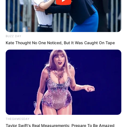
BUZZ DAY
Kate Thought No One Noticed, But It Was Caught On Tape
THEGAMESDAY
Taylor Swift's Real Measurements: Prepare To Be Amazed