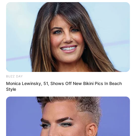
altungsplan für Bochum
16.11.2026 19:00 Uhr: Nessi Gomes - Vocal
Odyssey Workshop in München im
Veranstaltungspl
an für München
16.11.2026 19:30 Uhr: HEAVEN 17 -
„ELECTRONICALLY YOURS“ Tour 2026 im
Veranst
altungsplan für Köln
17.11.2026 19:00 Uhr: Nessi Gomes – Live Konzert
in München im
Veranstaltungsplan für München
BUZZ DAY
05.12.2026 16:00 Uhr: POTT OUT - Festival 2026
Monica Lewinsky, 51, Shows Off New Bikini Pics In Beach
im
Veranstaltungsplan für Bochum
Style
07.12.2026 20:00 Uhr: Glenn Miller Orchestra im
Ver
anstaltungsplan für Schorndorf
08.12.2026 20:00 Uhr: Glenn Miller Orchestra im
Ver
anstaltungsplan für Neckarsulm
Veranstaltungshinweise gibt es außerdem im