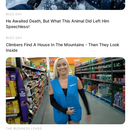
BUZZ DAY
He Awaited Death, But What This Animal Did Left Him
Speechless!
BUZZ DAY
Climbers Find A House In The Mountains - Then They Look
Inside
THE BUSINESS LEADS