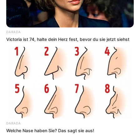
Kulturpalast Wiesbaden im
Veranstaltungsplan für
Wiesbaden
30.08.2026 19:30 Uhr: Glenn Miller Orchestra
directed by Uli Plettendorff im
Veranstaltungsplan für
DARADA
Bad Zwischenahn
Victoria ist 74, halte dein Herz fest, bevor du sie jetzt siehst
04.09.2026 18:00 Uhr: ROCK-INN LIVE: LEGIONS
OF STEEL im
Veranstaltungsplan für Georgsmarien
hütte
04.09.2026 20:00 Uhr: Jazz - Eat and Talk im ART
SALON N18 im
Veranstaltungsplan für Köln
05.09.2026 20:00 Uhr: The Hamburg Blues Band &
Friends im
Veranstaltungsplan für Schwerin
19.09.2026 19:30 Uhr: Kulturwelten Helmbrechts -
Jasmin Tabatabai & David Klein Quartett im
Veranst
DARADA
altungsplan für Helmbrechts
Welche Nase haben Sie? Das sagt sie aus!
03.10.2026 20:00 Uhr: Martin Kälberer live im