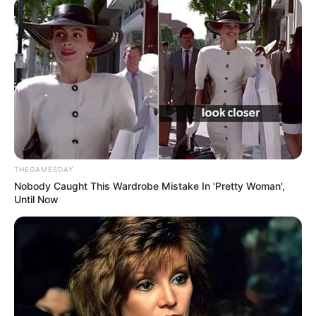
Göhren im
Veranstaltungsplan für Göhren
18.08.2026 19:30 Uhr: Mit 3 Orgeln und 2
Saxophonen um die Welt - Konzert in der Kirche
Göhren im
Veranstaltungsplan für Göhren
19.08.2026 19:30 Uhr: Mit 3 Orgeln und 2
Saxophonen um die Welt - Konzert in der St.-
Katharinen-Kirche im
Veranstaltungsplan für Middel
hagen
21.08.2026 19:00 Uhr: 27. Rock im Park Leuben im
THEGAMESDAY
Veranstaltungsplan für Nossen
Nobody Caught This Wardrobe Mistake In 'Pretty Woman',
22.08.2026 00:00 Uhr: TaunusROCK 2026 im
Veran
Until Now
staltungsplan für Taunusstein
25.08.2026 20:00 Uhr: Mit 3 Orgeln und 2
Saxophonen um die Welt - Konzert in der
Fischländer Kirche im
Veranstaltungsplan für Wustr
ow
29.08.2026 19:30 Uhr: POWER STATE live im