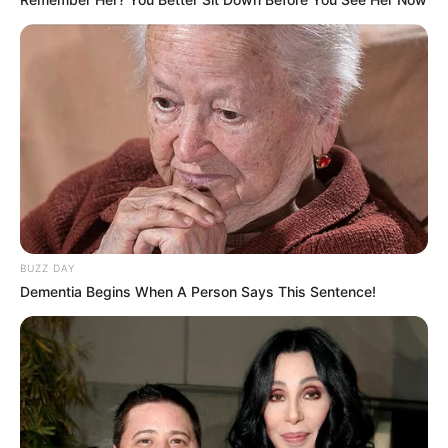
Quermania folgen:
Impressum & Kontakt
Smartphone Startseite
Suchen:
BUZZ DAY
Dementia Begins When A Person Says This Sentence!
Auf einigen Seiten dieses Projektes sind Affiliate-
Angebote integriert. Wenn etwas darüber gebucht oder
gekauft wird, ist das eine Unterstützung, ohne dass sich