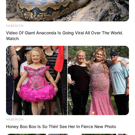
die Bauzeit dauerte hier 43 Jahre. Den Rekord hält
hingegen der
Kölner Dom
. Vom Baubeginn bis zur
Fertigstellung wurden 632 Jahre benötigt.
HABERION
Video Of Giant Anaconda Is Going Viral All Over The World.
Rock-, Pop- und Jazzveranstaltungen in
Watch
Deutschland:
07.08.2026 19:00 Uhr: Les Connaisseurs -
Saxophonzert in der Kirche Ranzin im
Veranstaltung
splan für Züssow
08.08.2026 00:00 Uhr: Frequenzen-Festival im
Vera
nstaltungsplan für Meldorf
08.08.2026 17:00 Uhr: Les Connaisseurs -
Saxophonzert am Hafen Lassan im
Veranstaltungsp
lan für Lassan
HABERION
18.08.2026 19:30 Uhr: Mit 3 Orgeln und 2
Honey Boo Boo Is So Thin! See Her In Fierce New Photo
Saxophonen um die Welt - Konzert in der Dorfkirche