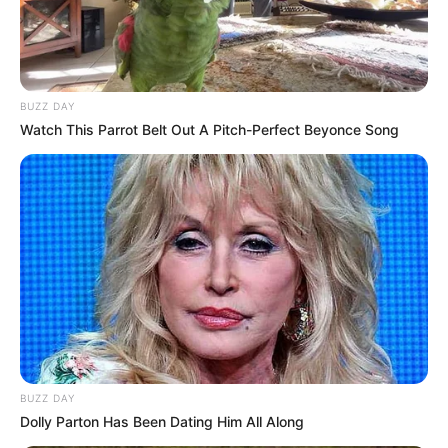
Sehenswert sind aber auch die
schönsten Barockgärten
,
die
romantischsten Flusstäler
, die
beindruckendsten
Berglandschaften
und die
breitesten Strände
.
BUZZ DAY
Watch This Parrot Belt Out A Pitch-Perfect Beyonce Song
Weitere Rubriken zum Thema Ausflug und Urlaub
in Deutschland:
Auto- und Oldtimermuseen in Deutschland
Dampflokfahrten in Deutschland
Eisenbahnmuseen in Deutschland
Modelleisenbahnen in Deutschland
Tiergärten und Zooparks
BUZZ DAY
Monumente und Nationaldenkmäler
Dolly Parton Has Been Dating Him All Along