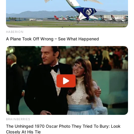
HABERION
A Plane Took Off Wrong – See What Happened
BRAINBERRIES
The Unhinged 1970 Oscar Photo They Tried To Bury: Look
Closely At His Tie