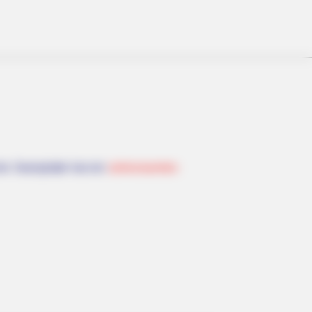
he Seenplatte hat ein
sehenswertes