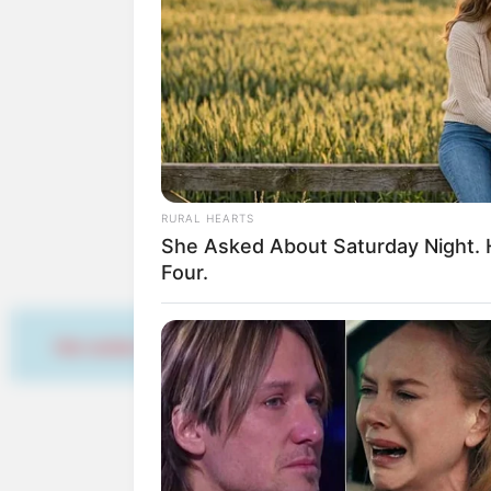
Die schönsten Urlaub
Die beliebtesten Städ
Die schönsten Woche
Die attraktivsten Wel
RURAL HEARTS
Vorschläge für Urlaubs
She Asked About Saturday Night. 
Four.
Hier werben