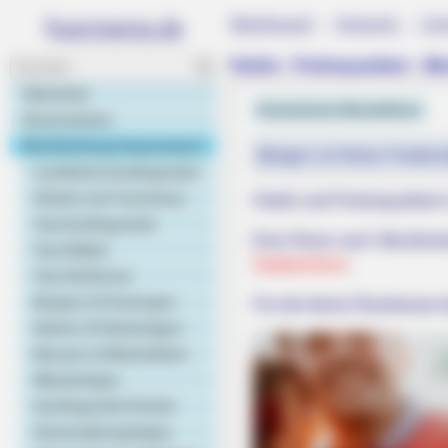
Weltweit - Hotels - Un
Hotels - Ferienquartiere - 
Startseite
Kostenlose Reiseführer
Deutschland
Mecklenburg-Vorpommern
Morgen ist Hohes Friedens
Landkarte Ausflugsziele
Urlaub und Tourismus
Hotels und Ferienquartiere
Top Ausflugsziele
Eine Reise nach Mecklenbu
Top Städte
Stadtzentrum
.
Top Schlösser
Burgen & Festungen
Für die kleine Reisekasse 
Gärten & Parkanlagen
Museen & Werkstätten
Wandertipps
Ausflugsziele Kinder
Veranstaltungstipps