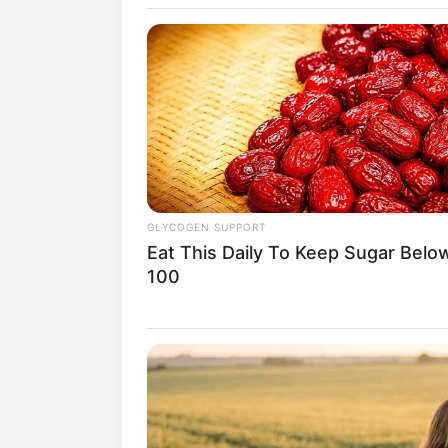
Ausgehend von den Suchfu
Hotelzimmer oder die gewü
Hilfe dienen hierbei auch 
auf der Straßenkarte und
kü
Unterkünfte als auch für al
GLYCOGEN SUPPORT
Besonders preiswerte Unter
Eat This Daily To Keep Sugar Belo
100
Camping statt Hotel, P
Camping in Deutschl
Campingplätze in Mec
Weitere Tipps zum Them