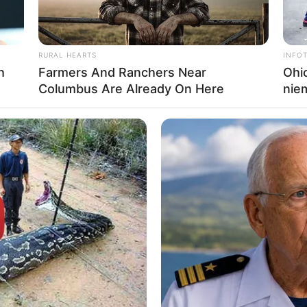
RURAL HEARTS
INFO
h
Farmers And Ranchers Near
Ohio
Columbus Are Already On Here
nie