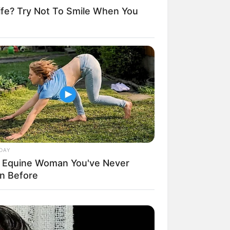
fe? Try Not To Smile When You
weitere Kalauer
DAY
 Equine Woman You've Never
n Before
 gebucht oder gekauft wird, ist das