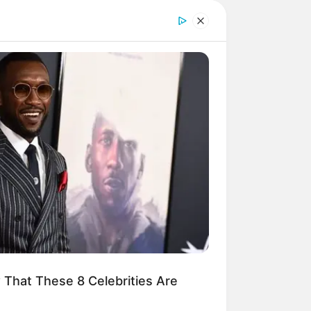
tte
vorgestellt und beschrieben (gilt
äuser
gemietet werden. Möglich sind
dkarte
mit
Routenplaner
sowie die
That These 8 Celebrities Are