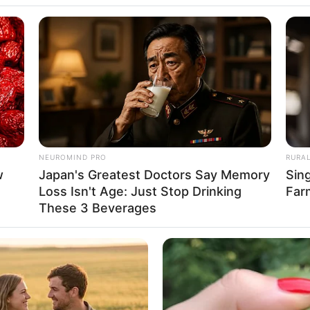
nktionen auf unseren Seiten und auf den Seiten von Dritt
nschte Unterkunft in einer Pension im Raum Mecklenburgisch
Preisvergleiche, Kundenbewertungen, die Position der gewählte
nstliche Intelligenz
. Darüber hinaus gibt es noch weitere Ange
le weiteren Informationen auf der Suchergebnisseite keine Haftu
NEUROMIND PRO
RURA
künfte sind alternativ auch unter
www.preiswert-uebernachten.
w
Japan's Greatest Doctors Say Memory
Sin
Loss Isn't Age: Just Stop Drinking
Far
These 3 Beverages
ension oder Ferienwohnung:
and
klenburgische Seenplatte
a Urlaub in Deutschland: