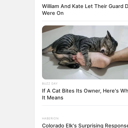
William And Kate Let Their Guard
Were On
Quermania folgen:
Suchen:
BUZZ DAY
If A Cat Bites Its Owner, Here's W
It Means
Auf einigen Seiten dieses P
HABERION
Colorado Elk's Surprising Respons
eine Unterstützung, ohne da