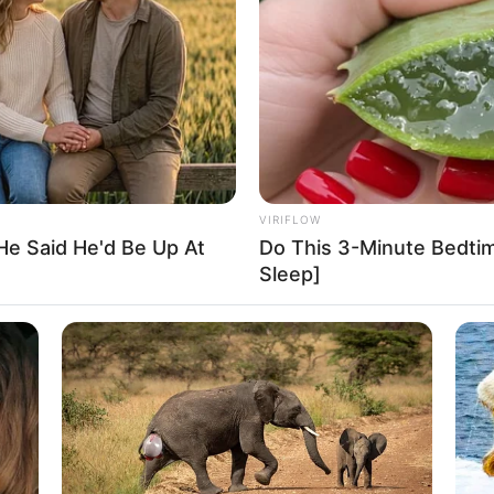
sziele in Deutschland
tereiseziele in Deutschland
nendreiseziele
lnesshotels in Deutschland
VIRIFLOW
ziele auf der ganzen Welt
He Said He'd Be Up At
Do This 3-Minute Bedti
Sleep]