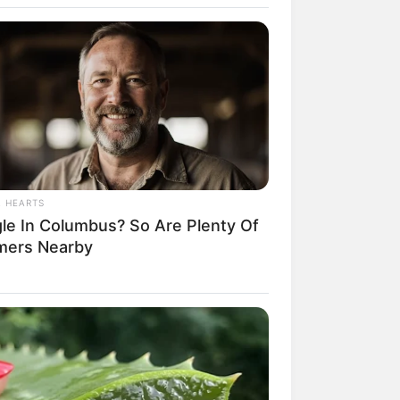
anbietern kann das passende freie
e Seenplatte gefunden werden. Als
n Unterkunft auf dem Stadtplan bzw.
bote. Wir übernehmen sowohl für die
ng.
L HEARTS
de
zu finden.
gle In Columbus? So Are Plenty Of
mers Nearby