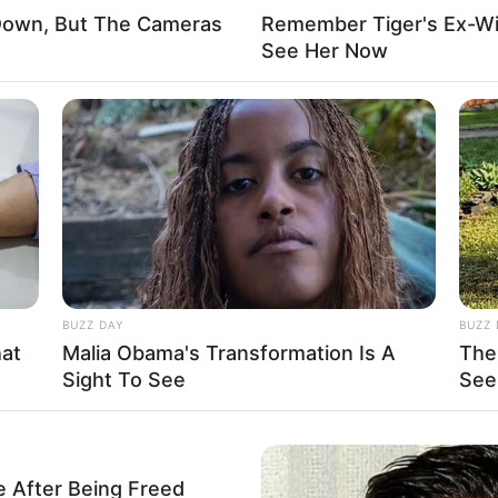
 Down, But The Cameras
Remember Tiger's Ex-Wi
See Her Now
Impressum & Kontakt
Auf Quermania werben
BUZZ DAY
BUZZ 
hat
Malia Obama's Transformation Is A
The
Sight To See
See
rojektes sind Affiliate-Angebote integriert. Wenn etwas darüber
e After Being Freed
ss sich dadurch der Preis ändert.