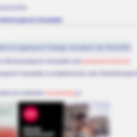
terkünfte
Mecklenburgische Seenplatte
fest (in Augsburg ein Feiertag): Sonnabend, den 08.08.2026
 in Mecklenburgische Seenplatte unter
www.tourist-online.de
.
rgische Seenplatte ist empfehlenswert, denn Mecklenburgisc
bietet sich außerdem
Couchsurfing
an.