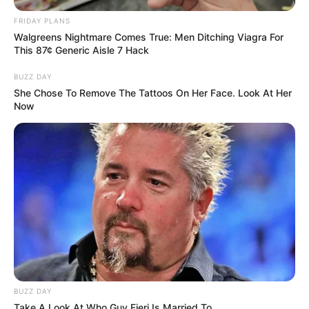
FRIDAY PLANS
Walgreens Nightmare Comes True: Men Ditching Viagra For
This 87¢ Generic Aisle 7 Hack
BUZZ DAY
She Chose To Remove The Tattoos On Her Face. Look At Her
Now
BUZZ DAY
Take A Look At Who Guy Fieri Is Married To