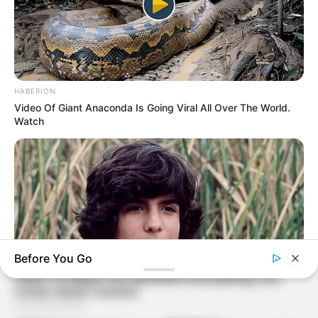
HABERION
Video Of Giant Anaconda Is Going Viral All Over The World.
Watch
Before You Go
BUZZ DAY