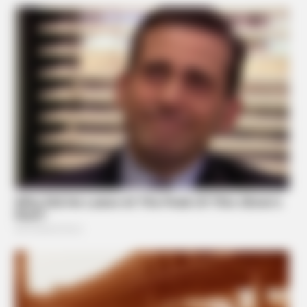
Remember Albert? You Better Sit Down Before You See Him
Today
BUZZ DAY
What Engineers Found At Rushmore Changes History