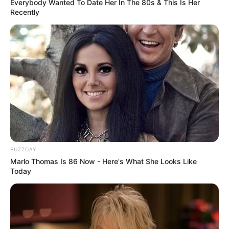
Everybody Wanted To Date Her In The 80s & This Is Her
Recently
BUZZDAY
Marlo Thomas Is 86 Now - Here's What She Looks Like
Today