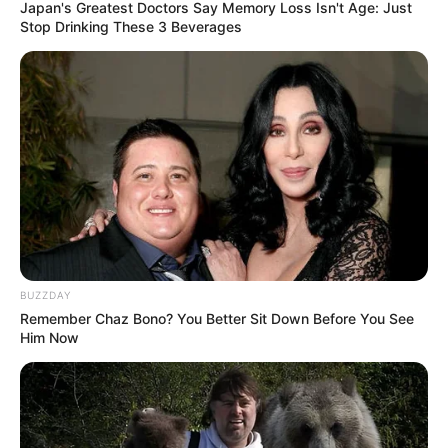
Japan's Greatest Doctors Say Memory Loss Isn't Age: Just
Stop Drinking These 3 Beverages
Tickets und Eintrittskarten von
Get Your Guide
.
Für folgende Schifffahrten in Deutschland können
hier Tickets im Internet gebucht werden:
Schifffahrt in Berlin
-
Schifffahrt auf dem Rhein
-
Schifffahrt
in Dresden mit der Sächsischen Schweiz
-
Schifffahrt in
Hamburg
-
Schifffahrt in Frankfurt am Main
BUZZDAY
Remember Chaz Bono? You Better Sit Down Before You See
Him Now
Schifffahrt auf der Donau:
Flussreise Donau
Eine Flussreise auf der Donau von Passau