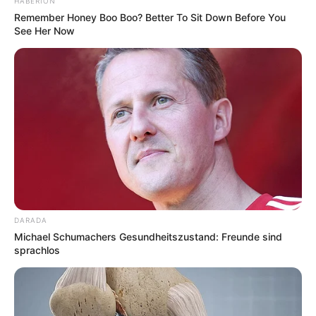
HABERION
Remember Honey Boo Boo? Better To Sit Down Before You
Deutschlandweit Veranstaltung kostenlos
See Her Now
eintragen:
Wäre es nicht besser, wenn sich die Präsidenten und
Generäle mit Knüppeln gegenseitig erschlagen würden,
statt mit ihren Herdenarmeen so viele andere Menschen
DARADA
zu ermorden?
Michael Schumachers Gesundheitszustand: Freunde sind
sprachlos
weitere Kalauer
Quermania folgen:
Impressum & Kontakt