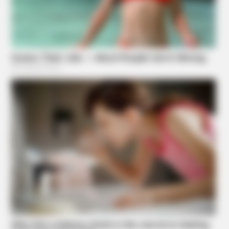
Dolly Parton Has Been Dating Him All Along
BUZZDAY
Bear Approaches Cat: What Happens Next Is Pure Magic