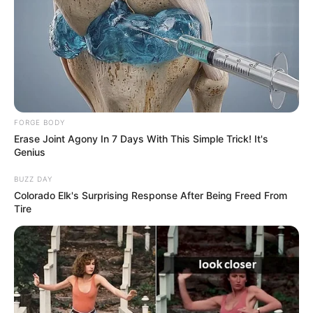
Smartphone Startseite
Suchen:
FORGE BODY
Erase Joint Agony In 7 Days With This Simple Trick! It's
Genius
BUZZ DAY
Colorado Elk's Surprising Response After Being Freed From
Tire
Auf einigen Seiten dieses Projektes sind Affiliate-
Angebote integriert. Wenn etwas darüber gebucht oder
gekauft wird, ist das eine Unterstützung, ohne dass sich
dadurch der Preis ändert.