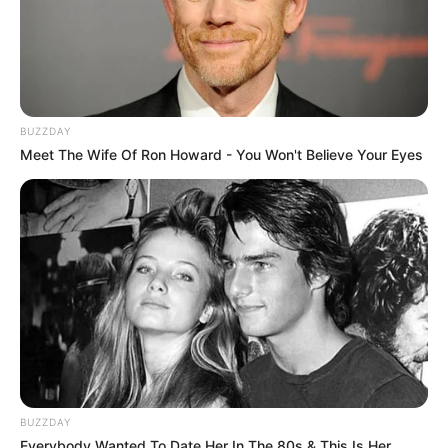
BUZZDAY
Meet The Wife Of Ron Howard - You Won't Believe Your Eyes
BUZZDAY
Everybody Wanted To Date Her In The 80s & This Is Her