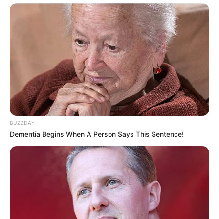
BUZZDAY
Dementia Begins When A Person Says This Sentence!