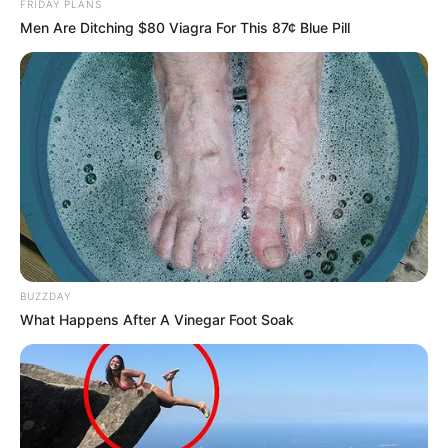
FRIDAY PLANS
Men Are Ditching $80 Viagra For This 87¢ Blue Pill
BUZZDAY
What Happens After A Vinegar Foot Soak