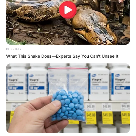
Unter dem folgenden Link gibt es unsere
Veranstaltungsübersicht für Guben
.
BUZZDAY
What This Snake Does—Experts Say You Can't Unsee It
Tagestouren, Freizeitangebote und geführte
Touren für Guben und in der weiteren Umgebung
von GetYourGuide:
Hier ist das gesamte internationale
Angebot von Get Your
Guide
.
Die schönste Sehenswürdigkeiten und
Ausflugsziele in Deutschland: