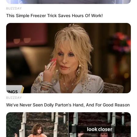
Führung NeuköllnSchillerkiez u. Rollbergviertel
BUZZDAY
mit Reinhold Steinle
This Simple Freezer Trick Saves Hours Of Work!
Samstag, 15. August 2026 / 14 Uhr vor Restaurant
Sanhok, Hermannstr. 222 / 10 Euro / Anmeldung:
info@reinhold-steinle.de / Sonderführungen für
Gruppen möglich.
Stadt/Ort: Berlin
Beginn: 15.08.2026 14:00 Uhr
Ende: 15.08.2026 15:30 Uhr
Eintrittspreis: 10
Weitere Informationen:
www.reinhold-steinle.de
BUZZDAY
We’ve Never Seen Dolly Parton's Hand, And For Good Reason
Führung Neukölln Richardplatz u. Böhmisches
Dorf mit Reinhold Steinle
Samstag, 22. August 2026 / 14 Uhr vor Dorfkirche