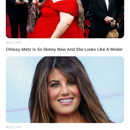
BUZZ DAY
Chrissy Metz Is So Skinny Now And She Looks Like A Model
BUZZ DAY