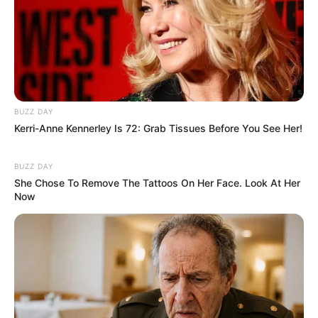
weitere Kalauer
Quermania folgen:
Impressum & Kontakt
Smartphone Startseite
BUZZ DAY
Kerri-Anne Kennerley Is 72: Grab Tissues Before You See Her!
BUZZ DAY
Suchen:
She Chose To Remove The Tattoos On Her Face. Look At Her
Now
Auf einigen Seiten dieses Projektes sind Affiliate-
Angebote integriert. Wenn etwas darüber gebucht oder