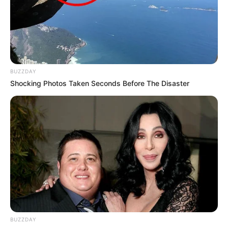
Sehenswürdigkeiten und Ausflugsziele
-
Wochenendreiseziele
BUZZDAY
Shocking Photos Taken Seconds Before The Disaster
Veranstaltungen für ganz Deutschland sind in unserer
Veranstaltungsübersicht
zu finden. Außerdem kann jeder
eine
Veranstaltung kostenlos veröffentlichen
.
Die rechtzeitige Bestellung oder Reservierung von Tickets
ist auch wichtig für die
Routen- und Reiseplanung
.
Neue Beiträge auf Quermania:
Hier können kostenlos
Veranstaltungen ohne Log-in
-Zwang
eingetragen werden.
BUZZDAY