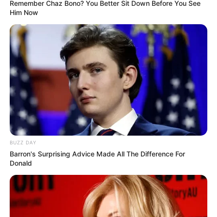
Remember Chaz Bono? You Better Sit Down Before You See
Im Juni blüht die Königin der Blumen am schönsten.
Him Now
Dann lohnt sich ein Besuch in einem der
schönsten
Rosengärten Deutschlands
.
Deutschlandweit Veranstaltung kostenlos
eintragen:
BUZZ DAY
Barron's Surprising Advice Made All The Difference For
Donald
Wäre es nicht besser, wenn sich die Präsidenten und
Generäle mit Knüppeln gegenseitig erschlagen würden,
statt mit ihren Herdenarmeen so viele andere Menschen
zu ermorden?