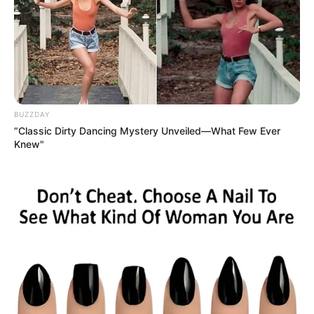
direkt am Richardplatz / 10 Euro / Anmeldung:
info@reinhold-steinle.de / Sonderführungen für
Gruppen möglich.
Stadt/Ort: Berlin
Beginn: 22.08.2026 14:00 Uhr
Ende: 22.08.2026 15:30 Uhr
BUZZDAY
Eintrittspreis: 10
“Classic Dirty Dancing Mystery Unveiled—What Few Ever
Weitere Informationen:
www.reinhold-steinle.de
Knew"
alle Veranstaltungen anzeigen
Auswahl von Veranstaltungen in ganz Deutschland
nach Rubriken:
Karneval, Fasching und Fastnacht
Klassik und Theater