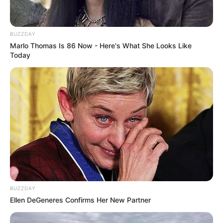
Wildpark Daun - Eine 8 km lange Autostraße führt
durch offene Gehege in denen man europäische
Wildtiere wie in freier Wildbahn beobachten kann.
BUZZDAY
Informationen unter
www.wildpark-daun.de
Marlo Thomas Is 86 Now - Here's What She Looks Like
Today
Burg Lissingen - Die ehemalige Wasserburg an der
Kyll blieb im Laufe ihrer Geschichte unzerstört und
besitzt architektonische Elemente von der Gotik bis
zur Neuzeit. Informationen unter
www.burg-lissinge
n.de
.
Schloss Hamm - Die gut erhaltene
spätmittelalterliche Burg- und Schlossanlage steht
auf einem Berg in der Eifel und ist im Besitz der
Grafenfamilie von und zu Westerholt und
Gysenberg. Informationen unter
www.schlosshamm.
de
.
BUZZDAY
Ellen DeGeneres Confirms Her New Partner
Nürburg - Berühmt ist Nürburg für die hiesige
Rennstrecke, auf der internationale Autorennen