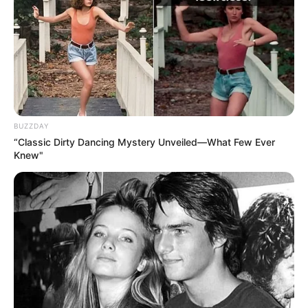
BUZZDAY
“Classic Dirty Dancing Mystery Unveiled—What Few Ever
Eifeldorf
Monreal
und Eifelstädtchen
Monschau
Knew"
Heute ist Hohes Friedersfest (in Augsburg ein Feiertag):
Sonnabend, der 08.08.2026
ie Eifel ist eine der abwechslungsreichsten und
interessantesten
Mittelgebirgslandschaften
in
Deutschland. Genau genommen besteht das zwischen
Mosel
,
Mittelrhein
und
Aachen
liegende Gebiet sogar aus
mehreren sehr unterschiedlichen Geländeformen. Ein