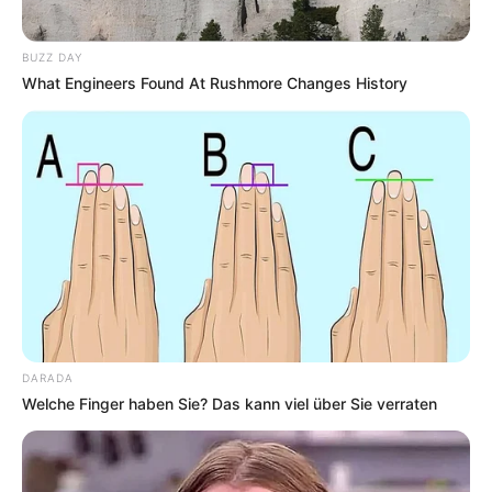
www.natur-und-geopark-vulkaneifel.de
Über 270 Vulkane erzeugten in der Eifel
BUZZ DAY
eine faszinierende Landschaft, die bis zum
What Engineers Found At Rushmore Changes History
heutigen Tag über einer 1000 bis 1400° C
heißen Zone liegt und von der auch in Zukunft
vulkanische Aktivitäten zu erwarten sind.
Und hier können
passende Unterkünfte in Rheinland-
Pfalz
gebucht werden.
Puzzle
DARADA
Welche Finger haben Sie? Das kann viel über Sie verraten
Die Flusstäler an der Eifel mit ihren
Sehenswürdigkeiten: