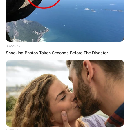
Dreimühlen - Eine frei begehbare Höhle mit
Nebenhöhle, in dem einmal der Riese Kakus
gehaust haben soll. Tatsächlich wurde sie sowohl
von den Neanderthalern als auch von
Neuzeitmenschen immer mal wieder bewohnt. Sie
befindet sich an einer 20 Meter hohen Felswand
und ist von einem Parkplatz an der Bundesstraße
BUZZDAY
477 leicht zu erreichen. Lage der Kakushöhle mit
Op
Shocking Photos Taken Seconds Before The Disaster
enStreetMap
.
Eifel-Therme-Zikkurat - Vielfältige Erlebnis- und
Entspannungsmöglichkeiten bietet das Freizeit- und
Erlebnisbad in Mechernich. Die Anlage besitzt unter
anderem einen großen Schwimmteich, Wasserfälle,
Rutsche und eine riesige Saunaanlage.
Informationen unter
www.eifel-therme-zikkurat.de
.
Wildenburg bei Hellenthal - Durch ihre abgelegene
Lage besitzt die auf einem Bergvorsprung stehende
Burg immer noch ein sehr ursprüngliches Aussehen.