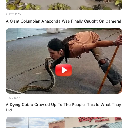
eingetragen wurden
:
BUZZ DAY
Gemeinde Blankenheim - Ein besonderes Kuriosum
A Giant Columbian Anaconda Was Finally Caught On Camera!
der mittelalterlichen Ortschaft ist die Ahrquelle, die
im Keller eines Fachwerkhauses entspringt.
Überragt wird der Ort, in dem auch zwei historische
Stadttore stehen, von der Grafenburg Blankenheim.
Informationen unter
www.blankenheim.de
und
www.
blankenheim-ahr.de
.
Schloss Malberg - Das Schloss ist tatsächlich ein
ganzer Barockkomplex, der aus zwei
Hauptgebäuden, mehreren Nebengebäuden sowie
zwei Gartenbereichen besteht und auf einem Berg
in einer Flussschleife der Kyll liegt. Informationen
BUZZDAY
unter
www.schloss-malberg.de
.
A Dying Cobra Crawled Up To The People: This Is What They
Did
Kloster Himmerod (zwischen
Großlittgen
und
Eisenschmitt) - Die Zisterzienser-Abtei in der Eifel