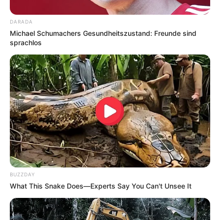
Sehenswürdigkeiten und Ausflugsziele in der Eifel:
DARADA
Michael Schumachers Gesundheitszustand: Freunde sind
Monschau
sprachlos
Mit ihren verschachtelten
Fachwerkhäusern und barocken
Wohnhäusern gehört die im
wildromantischen Tal der Rur liegende Kleinstadt zu den
beliebtesten Touristenzielen in der Eifel. Monschau besitzt
über 200 Baudenkmäler und mehrere kulturhistorisch
wertvolle Museen, wie das
Rote Haus
mit seiner komplett
erhaltenen Inneneinrichtung, weshalb die Stadt zurecht
als Perle der Eifel bezeichnet wird.
Bad Münstereifel
BUZZDAY
Wie keine weitere Stadt des Rheinlandes,
What This Snake Does—Experts Say You Can't Unsee It
bewahrte die Kleinstadt in der Eifel ihr
mittelalterliches Stadtzentrum, das
zusammen mit der nahezu komplett erhaltenen