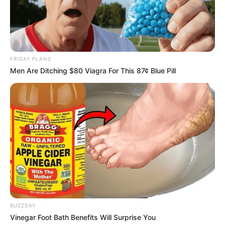
Kurort befindet sich Deutschlands einzige
Glaubersalztherme (Natrium-Sulfat-
Hydrogenkarbonat-Therme). Sie entspringt dem
vulkanischen Gestein mit einer Wärme von 32°C.
Informationen unter
www.bad-bertrich.de
.
FRIDAY PLANS
Men Are Ditching $80 Viagra For This 87¢ Blue Pill
Wildgehege Hellenthal - Am Rande des
Nationalparks Eifel beherbergt das von einer
grandiosen Waldlandschaft umgebene Wildgehege
viele Wildtiere der Region und auch solche, die hier
einst heimisch waren. Außerdem gibt es eine große
Anzahl an Haustieren, einen Streichelzoo und eine
Greifvogelstation mit täglichen Flugschauen.
Informationen unter
www.wildgehege-hellenthal.de
.
Römerkanal-Wanderweg - Entlang der vor 2.000
Jahren von den Römern erbauten
Eifelwasserleitung führt von Nettersheim bis nach
BUZZDAY
Vinegar Foot Bath Benefits Will Surprise You
Köln-Sülz ein 111 Kilometer langer Wanderweg, an