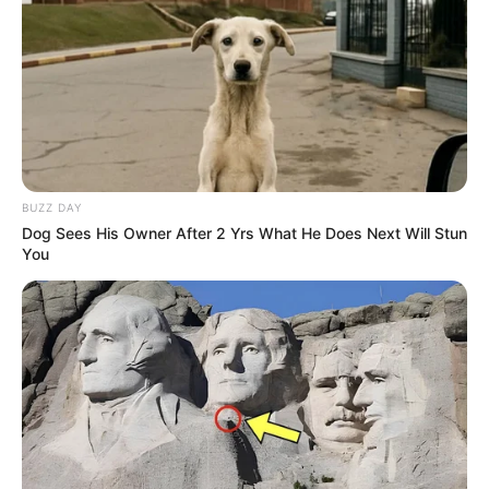
Neuerburg Eifel
Auch wenn die Stadt eigentlich nur ein
kleiner Marktflecken ist, können in der
mittelalterlich geprägten, von Berghängen
umgebenen Kleinstadt gleich mehrere
Sehenswürdigkeiten in Augenschein genommen werden.
Hierzu gehören die gut erhaltene Burganlage, Reste der
BUZZ DAY
Stadtbefestigung und ein Wasserfall.
Dog Sees His Owner After 2 Yrs What He Does Next Will Stun
You
Wasserfälle und Römerpfad Butzerbachtal
Entlang des Butzerbachs führt auf dem
Römerpfad eine besonders reizvolle
Wanderstrecke durch die Eifel. Sieben
kleine
Wasserfälle
gibt es hier. In Richtung Trier folgen
außerdem noch einige interessante Höhlen.