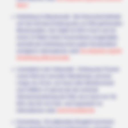
Mann
Kellerberg im Meulenwald - Bei Dierscheid befindet
sich die höchste Erhebung des zur Eifel gehörenden
Meulenwaldes. Der Gipfel ist 449 m hoch und mit
einem 22 Meter hohen Aussichtsturm ausgestattet,
weshalb der Kellerberg einen guten Rundumblick
ermöglicht. Informationen unter
de.wikipedia.org/
wik
i/Kellerberg (Meulenwald)
.
Lieserpfad in der Vulkaneifel - Entlang des Flusses
Lieser führt ein reizvoller Wanderweg, auf einer
Länge von 42 km, von Daun über Manderscheid
nach Wittlich. Er gilt als der die schönste
Streckenwanderweg der Eifel, da er durch ein Tal
führt, das frei von Auto- und Zugverkehr ist.
Informationen unter
www.lieserpfad.de
.
Kronenburg - Ein pittoreskes Burgdorf auf einem