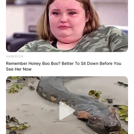
Mosel
Von den Bergen und Felsen des
Hunsrücks und der Eifel eingeschlossen,
gilt das Moseltal mit seinen romantischen
Weindörfern, alten Burgen und reizvollen Städten als die
schönste Flusslandschaft Deutschlands.
Mittelrhein
HABERION
Als romantisches Tal bildet der Mittelrhein
Remember Honey Boo Boo? Better To Sit Down Before You
See Her Now
mit seinen felsigen Berghängen und mehr
als 60 Burgen und Schlössern sowie an
den Hängen klebenden kleinen Weinbauernstädten eine
einzigartige Landschaft.
Kostenlose Reiseführer
Weitere Sehenswürdigkeiten und Ausflugsziele in
der Eifel, die auch von den Seitenbesuchern