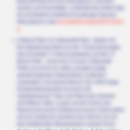
Berg oberhalb der Kyll mit Burgruine, schmalen
Gassen und Eisenhütten. Unterhalb des Dorfes liegt
der als Badesee beliebte Kronenburger Stausee.
Informationen unter
de.wikipedia.org/
wiki/
Kronenbur
g
.
2-Bäche-Pfad, ein Vulkaneifel-Pfad - Starten Sie
Ihre Wanderung direkt von den "Ferienwohnungen
Alte Schmiede" in Oberscheidweiler auf dem “2-
Bäche-Pfad“ , einem der 14 neuen Vulkaneifel-
Pfade und sicher ein stilles und gleichzeitig
atemberaubendes Naturerlebnis; unberührt,
ursprünglich und wenig bekannt. Der 14Km lange
Rundwanderweg führt uns durch die
naturbelassenen Täler und Höhen des Sammet-
und Alfbach-Tales. Lassen wir die Frische des
Wassers bei einem Fußbad auf unsere Seele wirken
und am Hasborner Sauerbrunnen können wir mit
dem blubbernden Mineralwasser unseren Durst