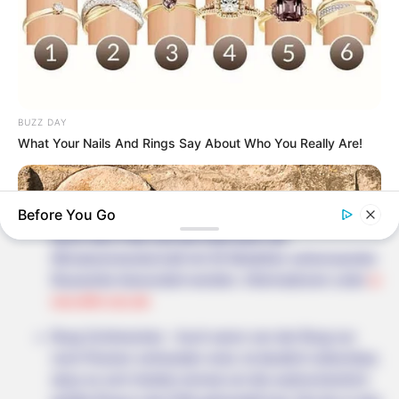
Unterhaltung für die ganze Familie bietet der Tolli-
Park in Mayen. Ob Wasserspaß, Streichelzoo,
Kinderzirkus oder Indoorpark, die große Palette an
Spielangeboten lässt keine Langeweile aufkommen.
Informationen unter
www.tolli-park.de
.
BUZZ DAY
Eifelzoo in Pronsfeld/Lünebach - Eingebettet in die
What Your Nails And Rings Say About Who You Really Are!
Wald- und Berglandschaft der Eifel zeigt der
Tierpark sowohl einheimische als auch exotische
Tiere (zum Teil auch in tropischer Pflanzenwelt).
Before You Go
Außerdem fährt die 1,2 km lange Eifel-Zoo-Bahn
durch den Park und die Eifel kann als
Miniaturenlandschaft mit 30 Modellen sehenswerter
Bauwerke bewundert werden. Informationen unter
w
ww.eifel-zoo.de
Burg Schönecken - Auch wenn von der Burg nur
noch Ruinen vorhanden sind, ist deutlich erkennbar,
dass es sich hierbei einmal um die wahrscheinlich
BUZZ DAY