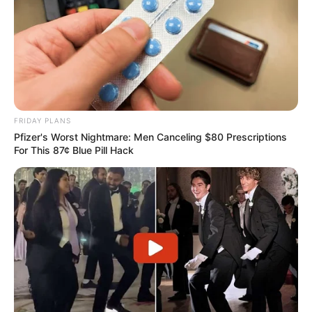
Straßenverbindungen können 24 aus
Bergwerken, Landschaften und Museen
bestehende Stationen aufgesucht werden, die über den
einstigen Vulkanismus in der Region und über den Abbau
des vulkanischen Gesteins durch den Menschen
informieren.
FRIDAY PLANS
Teufelsschlucht und Irreler Wasserfälle
Pfizer's Worst Nightmare: Men Canceling $80 Prescriptions
Nicht der Teufel, sondern geologische
For This 87¢ Blue Pill Hack
Prozesse haben während der letzten
Eiszeit zwischen Irrel und Ernzen eine
bizarre Felsenlandschaft entstehen lassen.
Hauptattraktionen sind die 1 bis 5 Meter breite
Teufelsschlucht und die zwei Kilometer davon entfernt
liegenden Irreler Wasserfälle. Die beiden im Naturpark
Südeifel liegenden Wanderziele können bei einer
Rundwanderung erkundet werden.