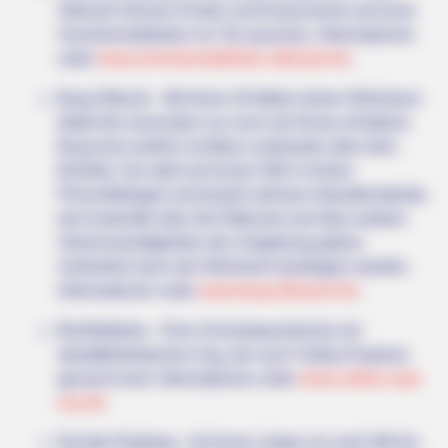
Golfer Turned Pale Squinting At What Was Moving In The
Altenahr können Kinder und Erwachsene auf einer
Fresh Grass
Sommerrodelbahn ins Tal rauschen. Informationen
unter
www.sommerrodelbahn-altenahr.de
.
Burg Olbrück - Mit ihrem 34 Meter hohen Wohnturm
bildet die ansonsten nur noch als Ruine erhaltene
Burg eine weithin sichtbar Landmarke über dem
Brohltal. Sie steht auf einem 460 m hohen
Phonolithkegel und besitzt mehrere Interaktivstände,
die Auskünfte über die Ritterzeit und über weitere
Sehenswürdigkeiten der Umgebung geben.
Außerdem kann der Wohnturm bestiegen werden.
Informationen unter
www.burg-olbrueck.de
.
DARADA
Welche Nase haben Sie? Das sagt sie aus!
Brohltalbahn - Eine Schmalspurstrecke mit
dampfbetriebenem Zug, der auch Vulkan-Express
genannt wird. Informationen unter
www.vulkan-expr
ess.de
.
Rurufer-Radweg - Auf einer Länge vor rund 180 km