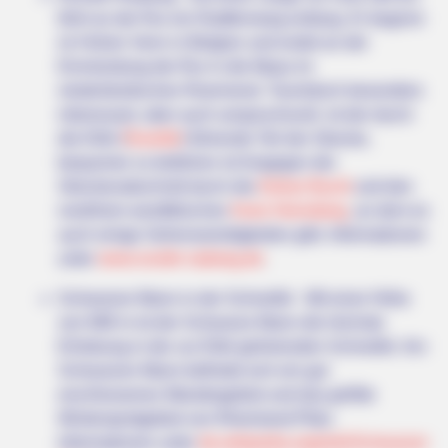
führt an der Rur ein Radfernweg entlang. Er beginnt
im Hohen Venn in Belgien und endet an der
Einmündung der Rur in die Maas im
niederländischen Roermond. Touristisch besonders
interessant, aber auch anspruchsvoll, ist der durch
die Eifel (
Rureifel
) führende Teil der Strecke,
bequemer zu befahren ist hingegen der
Streckenabschnitt durch die
Kölner Bucht
und den
nordrhein-westfälischen
Kreis Heinsberg
, an dem es
auch einige Sehenswürdigkeiten gibt. Informationen
unter
www.rurufer-radweg.de
.
Schwarzer Mann in der Schneifel - Mit einer Höhe
von 698 m ist der Schwarze Mann die höchste
Erhebung in der zur Eifel gehörenden Schneifel. Am
Schwarzen Mann befindet sich ein gut
erschlossenes Wandergebiet und das größte
Wintersportgebiet von Rheinland-Pfalz.
Informationen unter
de.wikipedia.org/
wiki/Schwarzer