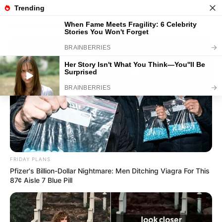
BUZZDAY
Polar Bear Approaches Fishermen - Watch
Ausflug und Urlaub in der Eifel
Hotels
Landkarte
FRIDAY PLANS
Pfizer's Billion-Dollar Nightmare: Men Ditching Viagra For This
87¢ Aisle 7 Blue Pill