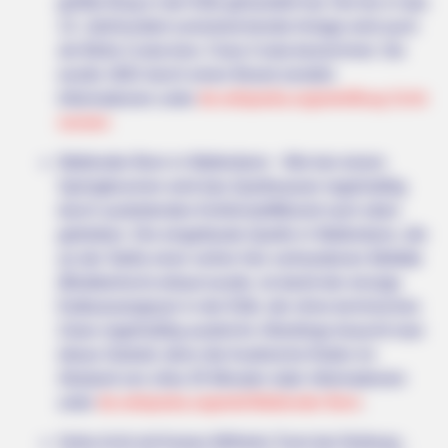
größte Burg in der Eifel gehandelt hat. Die bis in das
Jesus' Tomb Is Opened And Scientists Make An Incredible
Discovery
13. Jahrhundert zurückreichende Anlage wird auch
als Bella Costa bzw. Clara Costa bezeichnet. Sie
wurde 1802 durch einen Brand zerstört.
Informationen unter
de.wikipedia.org/
wiki/Burg Schö
necken
Wallender Born in Wallenborn - Wie bei einem
Springbrunnen wird das Quellwasser regelmäßig
durch austretendes Kohlenstoffdioxid nach oben
getrieben. Die eingefasste Quelle in Wallenborn, die
an der Stelle einer vorher hier vorhandenen Mofette
(Blubberloch) erbaut wurde, ist damit der einzige
BUZZ DAY
Kaltwassergeysir in der Eifel, der ohne technisches
Remember Her? You Better Sit Down Before You See Her Now
Zutun regelmäßig ausbricht. Allerdings braucht man
etwas Geduld, denn die Ausbrüche finden im
Abstand von zirka 35 Minuten statt. Informationen
unter
de.wikipedia.org/
wiki/Wallender Born
.
Hohe Acht mit Kaiser-Wilhelm-Turm bei Nürburg -