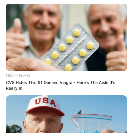
Eifel informiert. Hierzu gehört auch eine
multimediale Show über die Geschichte großer
Vulkanausbrüche. Außerdem kann ein in 32 Metern
Tiefe liegender Vulkankeller besichtigt werden.
Informationen unter
www.lava-dome.de
.
Vulkanpark Ost-Eifel - Mit dem Infozentrum
Rauschermühle in Plaidt/Saffig, dem
Römerbergwerk Meurin bei Kretz, dem Lava-Dome
in Mendig, der Wingertsbergwand, dem Eppelsberg
sowie zahlreichen weiteren Projekten informiert der
FRIDAY PLANS
Vulkanpark über den Vulkanismus in der Eifel.
CVS Hides This $1 Generic Viagra - Here's The Aisle It's
Informationen unter
www.vulkanpark.com
.
Really In.
Naturkundemuseum Maria Laach - Eine Ausstellung
mit anschaulichen Informationen über die heimische
Tier- und Pflanzenwelt. Informationen unter
www.nat
urkundemuseum-maria-laach.de
.
Bad Bertrich - In dem inmitten der Eifel liegenden