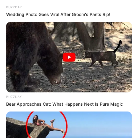
dem zahlreiche Überreste und Rekonstruktionen der
BUZZDAY
zum Teil als Aquädukt und zum Teil unterirdisch
Wedding Photo Goes Viral After Groom's Pants Rip!
angelegten Wasserleitung des Römischen Reiches
zu sehen sind. Informationen unter
de.wikipedia.org/
wiki/Römerkanal-Wanderweg
.
Hochwildschutzpark Mechernich-Kommern - In dem
80 ha großen Wildpark können die Besucher in
einem Gelände ohne Zäune mehreren
europäischen Wildarten hautnah begegnen.
Außerdem gibt es Gehege mit heimischen
Kleintierarten, ein großes Spielgelände, einen
Streichelzoo, Grillplätze, ein Restaurant und
spezielle Angebote und Kurse, mittels derer die
BUZZDAY
Bear Approaches Cat: What Happens Next Is Pure Magic
Gäste das Leben der Wildtiere besser
kennenlernen. Informationen unter
www.hochwildpa
rk-rheinland.de
.
Kakushöhle bzw. Kartsteinhöhle bei Mechernich-